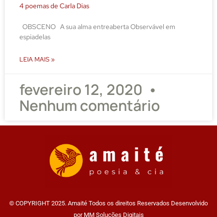
4 poemas de Carla Dias
OBSCENO A sua alma entreaberta Observável em
espiadelas
LEIA MAIS »
fevereiro 12, 2020
Nenhum comentário
© COPYRIGHT 2025. Amaité Todos os direitos Reservados Desenvolvido
por MM Soluções Digitais