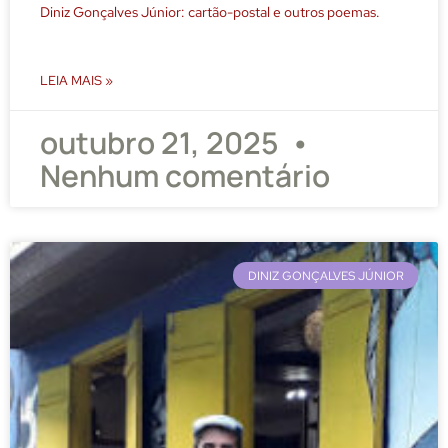
Diniz Gonçalves Júnior: cartão-postal e outros poemas.
LEIA MAIS »
outubro 21, 2025
Nenhum comentário
DINIZ GONÇALVES JÚNIOR