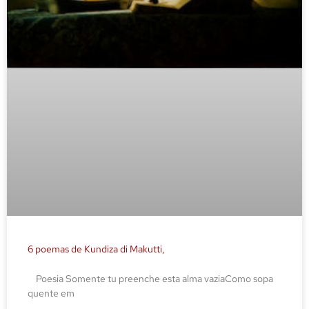
6 poemas de Kundiza di Makutti,
Poesia Somente tu preenche esta alma vaziaComo sopa
quente em