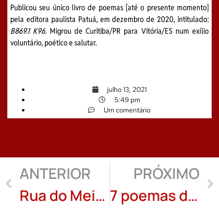
Publicou seu único livro de poemas [até o presente momento]
pela editora paulista Patuá, em dezembro de 2020, intitulado:
B869.1 K96.
Migrou de Curitiba/PR para Vitória/ES num exílio
voluntário, poético e salutar.
julho 13, 2021
5:49 pm
Um comentário
ANTERIOR
PRÓXIMO
Rua do Meio: Anchieta Mendes
7 poemas de “Não há dezembro nesse breu” de Alexandre Gaioto