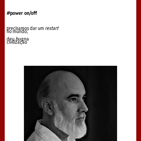
#power on/off
precisamos dar um
restart
no mundo;
deu
bug
na
civilização