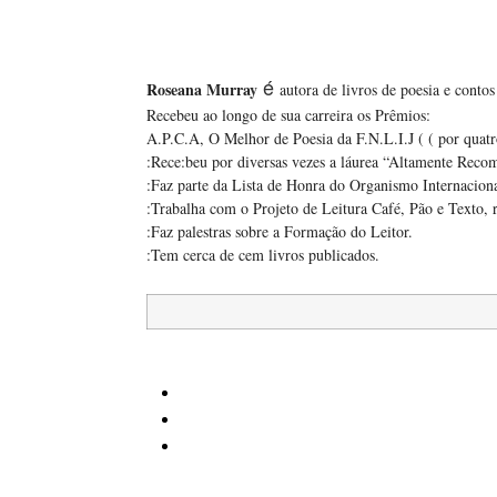
é
Roseana Murra
y
autora de livros de poesia e conto
Recebeu ao longo de sua carreira os Prêmios:
A.P.C.A, O Melhor de Poesia da F.N.L.I.J ( ( por quatro
:Rece:beu por diversas vezes a láurea “Altamente Reco
:Faz parte da Lista de Honra do Organismo Internaciona
:Trabalha com o Projeto de Leitura Café, Pão e Texto, 
:Faz palestras sobre a Formação do Leitor.
:Tem cerca de cem livros publicados.