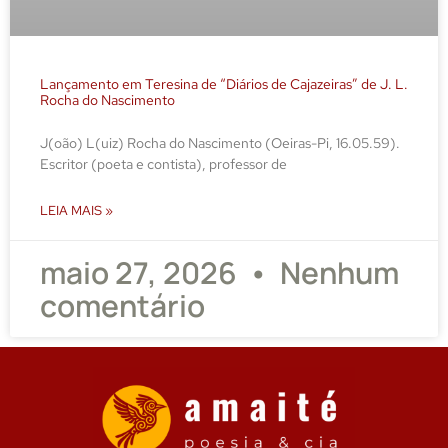
Lançamento em Teresina de “Diários de Cajazeiras” de J. L.
Rocha do Nascimento
J(oão) L(uiz) Rocha do Nascimento (Oeiras-Pi, 16.05.59).
Escritor (poeta e contista), professor de
LEIA MAIS »
maio 27, 2026
Nenhum
comentário