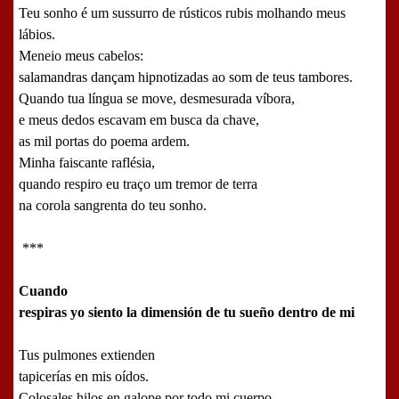
Teu sonho é um sussurro de rústicos rubis molhando meus
lábios.
Meneio meus cabelos:
salamandras dançam hipnotizadas ao som de teus tambores.
Quando tua língua se move, desmesurada víbora,
e meus dedos escavam em busca da chave,
as mil portas do poema ardem.
Minha faiscante raflésia,
quando respiro eu traço um tremor de terra
na corola sangrenta do teu sonho.
***
Cuando
respiras yo siento la dimensión de tu sueño dentro de mi
Tus pulmones extienden
tapicerías en mis oídos.
Colosales hilos en galope por todo mi cuerpo.