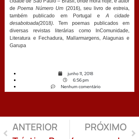
cidade de São Paulo – Brasil, onde mora hoje, é autor
de
Poema Número Um
(2016), seu livro de estreia,
também publicado em Portugal e
A cidade
desabotoada(
2018
)
. Tem poemas publicados em
diversas revistas literárias como InComunidade,
Literatura e Fechadura, Mallarmargens, Alagunas e
Garupa
junho 11, 2018
6:56 pm
Nenhum comentário
ANTERIOR
PRÓXIMO