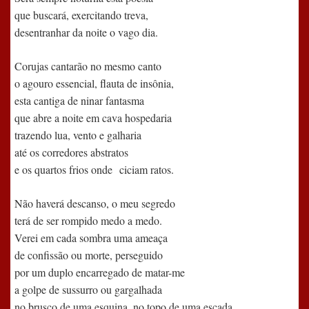
que buscará, exercitando treva,
desentranhar da noite o vago dia.
Corujas cantarão no mesmo canto
o agouro essencial, flauta de insônia,
esta cantiga de ninar fantasma
que abre a noite em cava hospedaria
trazendo lua, vento e galharia
até os corredores abstratos
e os quartos frios onde
ciciam ratos.
Não haverá descanso, o meu segredo
terá de ser rompido medo a medo.
Verei em cada sombra uma ameaça
de confissão ou morte, perseguido
por um duplo encarregado de matar-me
a golpe de sussurro ou gargalhada
no brusco de uma esquina, no topo de uma escada.