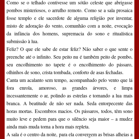
Como se o telhado contivesse um sótão celeste que abrigasse
pombos misteriosos, o arrulho remoto. Como se a sala prosaica
fosse templo e ele sacerdote de alguma religião por inventar,
misto de adoração do vento, comunhão com a noite, evocação
da infância dos homens, supremacia do sono e ritualística
submissão à lua.
Feliz? O que ele sabe de estar feliz? Não saber o que sente o
preenche até o infinito. Seu peito nu é também peito de pombo,
seu encolhimento no tapete é o encolhimento do pássaro,
olhinhos de sono, crista tombada, conforto de asas fechadas.
Canta um acalanto sem tempo, acompanhado pelo vento que lá
fora enrola, amoroso, as grandes árvores, e limpa
incessantemente o ar, polindo as estrelas e tornando a lua mais
branca. A beatitude de não ser nada. Seda entorpecente das
horas mortas. Escombros macios. Os pássaros, todos, têm sono
muito leve e pedem para que o silêncio seja maior – a mudez
ainda mais muda torna a hora mais repleta.
A sala é o centro da noite, para ela convergem as brisas alheias a