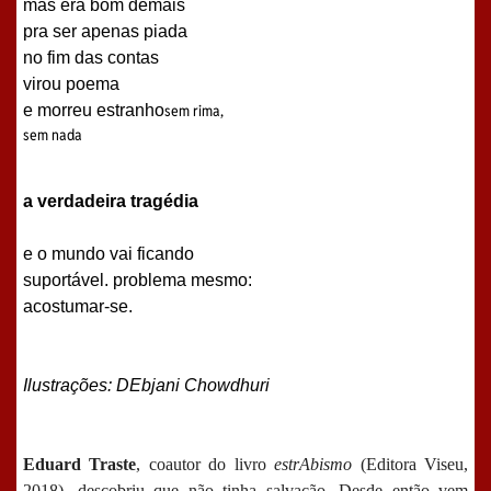
mas era bom demais
pra ser apenas piada
no fim das contas
virou poema
e morreu estranho
sem rima,
sem nada
a verdadeira tragédia
e o mundo vai ficando
suportável. problema mesmo:
acostumar-se.
Ilustrações: DEbjani Chowdhuri
Eduard Traste
, coautor do livro
estrAbismo
(Editora Viseu,
2018), descobriu que não tinha salvação. Desde então vem