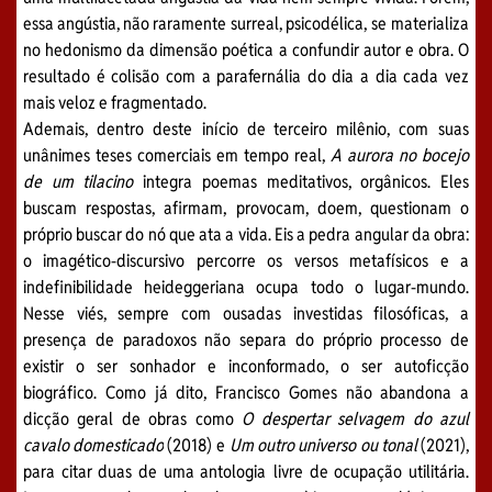
essa angústia, não raramente surreal, psicodélica,
se
materializa
no hedonismo da dimensão poética a confundir autor e obra. O
resultado é colisão com a parafernália do dia a dia cada vez
mais veloz e fragmentado.
Ademais, dentro deste
início de terceiro milênio, com
suas
unânimes teses comerciais em tempo real,
A aurora no bocejo
de um tilacino
integra poemas meditativos, orgânicos. Eles
buscam respostas, afirmam, provocam, doem, questionam o
próprio buscar do nó que ata a vida. Eis a pedra angular da obra:
o imagético-discursivo percorre os versos metafísicos e a
indefinibilidade heideggeriana ocupa todo o lugar-mundo.
Nesse viés, sempre com ousadas investidas filosóficas, a
presença de paradoxos não separa do próprio processo de
existir o ser sonhador e inconformado, o ser autoficção
biográfico. Como já dito, Francisco Gomes não abandona a
dicção geral de obras como
O despertar selvagem do azul
cavalo domesticado
(2018)
e
Um outro universo ou tonal
(2021),
para citar duas de uma antologia
livre de ocupação utilitária.