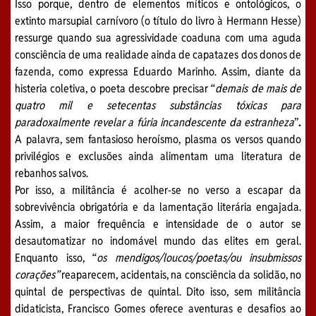
Isso porque, dentro de elementos míticos e ontológicos, o
extinto marsupial carnívoro (o título do livro à Hermann Hesse)
ressurge quando sua agressividade coaduna com uma aguda
consciência de uma realidade ainda de capatazes dos donos de
fazenda, como expressa Eduardo Marinho. Assim, diante da
histeria coletiva, o poeta descobre precisar “
demais de mais de
quatro mil e setecentas substâncias tóxicas para
paradoxalmente revelar a fúria incandescente da estranheza
”
.
A palavra, sem fantasioso heroísmo, plasma os versos quando
privilégios e exclusões ainda alimentam uma literatura de
rebanhos salvos.
Por isso, a militância é acolher-se no verso a escapar da
sobrevivência obrigatória e da lamentação literária engajada.
Assim, a maior frequência e intensidade de o autor se
desautomatizar no indomável mundo das elites em geral.
Enquanto isso, “
os mendigos/loucos/poetas/ou insubmissos
corações”
reaparecem, acidentais, na consciência da solidão, no
quintal de perspectivas de quintal. Dito isso, sem militância
didaticista, Francisco Gomes oferece aventuras e desafios ao