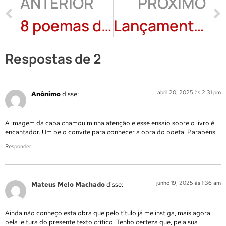
ANTERIOR
PRÓXIMO
8 poemas de Pedro Vale
Lançamento e 3 poemas de “Terra Celeste” de Andrey Luna Giron
Respostas de 2
abril 20, 2025 às 2:31 pm
Anônimo
disse:
A imagem da capa chamou minha atenção e esse ensaio sobre o livro é
encantador. Um belo convite para conhecer a obra do poeta. Parabéns!
Responder
junho 19, 2025 às 1:36 am
Mateus Melo Machado
disse:
Ainda não conheço esta obra que pelo título já me instiga, mais agora
pela leitura do presente texto crítico. Tenho certeza que, pela sua