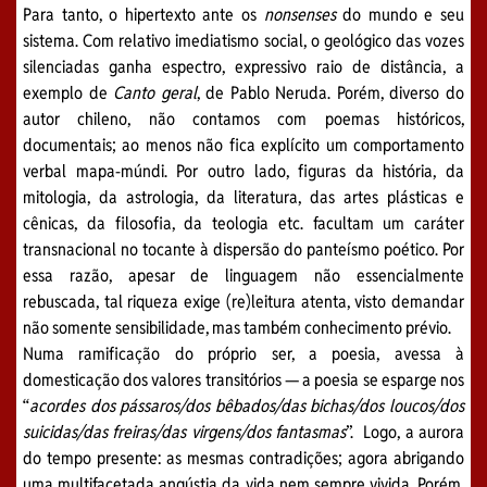
Para tanto, o hipertexto ante os
nonsenses
do mundo e seu
sistema. Com relativo imediatismo social, o geológico das vozes
silenciadas ganha espectro, expressivo raio de distância, a
exemplo de
Canto geral
, de Pablo Neruda. Porém, diverso do
autor chileno, não contamos com poemas históricos,
documentais; ao menos não fica explícito um comportamento
verbal mapa-múndi. Por outro lado, figuras da história, da
mitologia, da astrologia, da literatura, das artes plásticas e
cênicas, da filosofia, da teologia etc. facultam um caráter
transnacional no tocante à dispersão do panteísmo poético. Por
essa razão, apesar de linguagem não essencialmente
rebuscada, tal riqueza exige (re)leitura atenta, visto demandar
não somente sensibilidade, mas também conhecimento prévio.
Numa ramificação do próprio ser, a poesia, avessa à
domesticação dos valores transitórios — a poesia se esparge nos
“
acordes dos pássaros/dos bêbados/das bichas/dos loucos/dos
suicidas/das freiras/das virgens/dos fantasmas
”.
Logo, a aurora
do tempo presente: as mesmas contradições; agora abrigando
uma multifacetada angústia da vida nem sempre vivida. Porém,