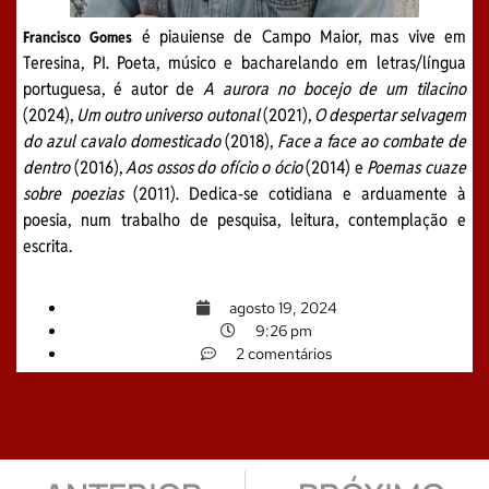
é piauiense de Campo Maior, mas vive em
Francisco Gomes
Teresina, PI. Poeta, músico e bacharelando em letras/língua
portuguesa, é autor de
A aurora no bocejo de um tilacino
(2024),
Um outro universo outonal
(2021),
O despertar selvagem
do azul cavalo domesticado
(2018),
Face a face ao combate de
dentro
(2016),
Aos ossos do ofício o ócio
(2014) e
Poemas cuaze
sobre poezias
(2011). Dedica-se cotidiana e arduamente à
poesia, num trabalho de pesquisa, leitura, contemplação e
escrita.
agosto 19, 2024
9:26 pm
2 comentários