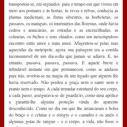
transportou-se, em segundos, para o tempo em que vivera em
meio aos pomares e às hortas, às ervas e relvas, conhecia as
plantas medicinais, as frutas silvestres, as borboletas, os
pássaros, os matagais, os murmúrios das florestas, onde havia
cedros e araucárias, as estradas e as encruzilhadas, as
colmeias, os bichos e seus chiados, como um inescrupuloso
encontro entre amor e mais amor. Afugentou-se pelas ruas
aquecidas da metrópole, agora sua paisagem era a corrida
inconsumível de um dia-a-dia que jamais se adiava. E, no
entanto, passava, passava, passava. E aquele breve e
infindável instante em que permaneceu, como se andasse
para trás, revelou-se na magia de um legado que alguém lhe
havia reservado. Não perdeu a graça nem o santo nem o
pranto nem o tempo. A cada tremular estrutural do seu corpo,
a cada passo, assegurava-se de guardá-lo, como uma apólice
a garantir-lhe alguma proteção vinda do aparente
desconhecido. Como no dia em que lhe arrancaram a bolsa
do braço e o celular e o relógio e o camafeu e os anéis e
algumas gotas de sangue – e o corpo, a vida, não fosse o