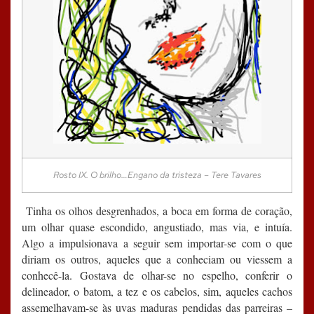
Rosto IX. O brilho…Engano da tristeza – Tere Tavares
Tinha os olhos desgrenhados, a boca em forma de coração,
um olhar quase escondido, angustiado, mas via, e intuía.
Algo a impulsionava a seguir sem importar-se com o que
diriam os outros, aqueles que a conheciam ou viessem a
conhecê-la. Gostava de olhar-se no espelho, conferir o
delineador, o batom, a tez e os cabelos, sim, aqueles cachos
assemelhavam-se às uvas maduras pendidas das parreiras –