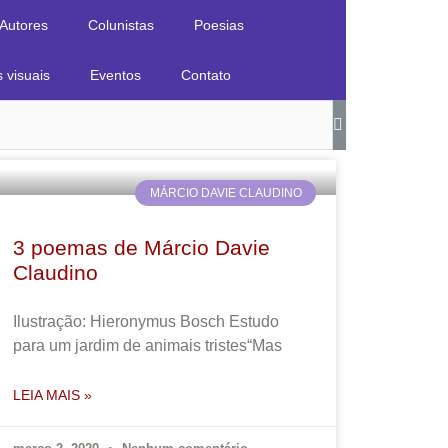
Autores
Colunistas
Poesias
s visuais
Eventos
Contato
MÁRCIO DAVIE CLAUDINO
3 poemas de Márcio Davie
Claudino
Ilustração: Hieronymus Bosch Estudo
para um jardim de animais tristes“Mas
LEIA MAIS »