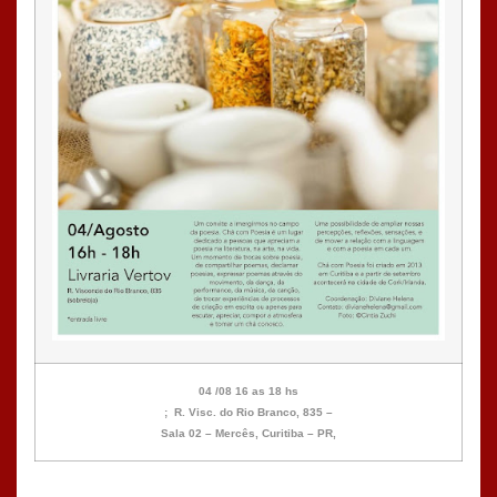
04
/
08 16 as 18 hs
; R. Visc. do Rio Branco, 835 –
Sala 02 – Mercês, Curitiba – PR,