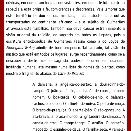
dúvidas, em que lutam forças contrastantes, em que a fé luta contra a
rebeldia a esta própria fé, com crenças e descrenças. Vale lembrar que
este território herdou outras místicas, umas autóctones e outras
transportadas do continente africano – e o sujeito de Guimarães
atravessa este turbilhão. Também não deve causar estranhamento a
visão oriental da religião, do sagrado em todos os lugares, pois a
escritura enciclopédica de Guimarães (assim como a do Joyce de
Finnegans Wake
) admite de tudo um pouco. Tal sagrado, tal visão do
místico que está em todos os lugares, surge repentinamente, como se a
descoberta deste mesmo sagrado pudesse ocorrer em qualquer
instância humana, até mesmo numa lista de nomes de plantas, como
mostra o fragmento abaixo, de
Cara de Bronze
:
A damiana, a angélica-do-sertão, a douradinha-do-
campo. O joão-venâncio, o chapéu-de-couro, o bom-
homem. O boa-tarde. O cabelo-de-anjo, o balança-
cachos, o bilo-bilo. O alfinete-de-noiva. O peito-de-moça.
O braço-de-preguiça. O aperta-joão. O são-gonçalino. A
ata-brava, a brada-mundo, a gritadeira-do-campo… A
canela-de-ema. O tange-tange. O azulão. O coração-
magoado. O espinho-de-deus. O farinha-seca. A ramela-