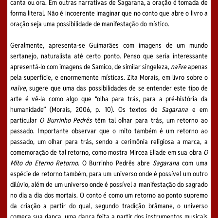
canta ou ora. Em outras narrativas de Sagarana, a oração é tomada de
forma literal. Não é incoerente imaginar que no conto que abre o livro a
oração seja uma possibilidade de manifestação do místico.
Geralmente, apresenta-se Guimarães com imagens de um mundo
sertanejo, naturalista até certo ponto. Penso que seria interessante
apresentá-lo com imagens de Samico, de similar singeleza,
naïve
apenas
pela superfície, e enormemente místicas. Zita Morais, em livro sobre o
naïve
, sugere que uma das possibilidades de se entender este tipo de
arte é vê-la como algo que “olha para trás, para a pré-história da
humanidade” (Morais, 2006, p. 10). Os textos de
Sagarana
e em
particular
O Burrinho Pedrês
têm tal olhar para trás, um retorno ao
passado. Importante observar que o mito também é um retorno ao
passado, um olhar para trás, sendo a cerimônia religiosa a marca, a
comemoração de tal retorno, como mostra Mircea Eliade em sua obra
O
Mito do Eterno Retorno
. O Burrinho Pedrês abre
Sagarana
com uma
espécie de retorno também, para um universo onde é possível um outro
dilúvio, além de um universo onde é possível a manifestação do sagrado
no dia a dia dos mortais. O conto é como um retorno ao ponto supremo
da criação a partir do qual, segundo tradição brâmane, o universo
começa sua dança, uma dança feita a partir dos instrumentos musicais