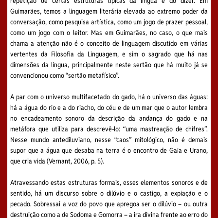
repetição de certas estruturas típicas da língua e do dizer. Em
Guimarães, temos a linguagem literária elevada ao extremo poder da
conversação, como pesquisa artística, como um jogo de prazer pessoal,
como um jogo com o leitor. Mas em Guimarães, no caso, o que mais
chama a atenção não é o conceito de linguagem discutido em várias
vertentes da Filosofia da Linguagem, e sim o sagrado que há nas
dimensões da língua, principalmente neste sertão que há muito já se
convencionou como “sertão metafísico”.
A par com o universo multifacetado do gado, há o universo das águas:
há a água do rio e a do riacho, do céu e de um mar que o autor lembra
no encadeamento sonoro da descrição da andança do gado e na
metáfora que utiliza para descrevê-lo: “uma mastreação de chifres”.
Nesse mundo antediluviano, nesse “caos” mitológico, não é demais
supor que a água que desaba na terra é o encontro de Gaia e Urano,
que cria vida (Vernant, 2006, p. 5).
Atravessando estas estruturas formais, esses elementos sonoros e de
sentido, há um discurso sobre o dilúvio e o castigo, a expiação e o
pecado. Sobressai a voz do povo que apregoa ser o dilúvio – ou outra
destruição como a de Sodoma e Gomorra – a ira divina frente ao erro do