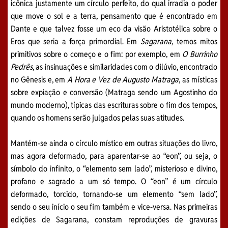
icônica justamente um círculo perfeito, do qual irradia o poder
que move o sol e a terra, pensamento que é encontrado em
Dante e que talvez fosse um eco da visão Aristotélica sobre o
Eros que seria a força primordial. Em
Sagarana
, temos mitos
primitivos sobre o começo e o fim: por exemplo, em
O Burrinho
Pedrês
, as insinuações e similaridades com o dilúvio, encontrado
no Gênesis e, em
A Hora e Vez de Augusto Matraga
, as místicas
sobre expiação e conversão (Matraga sendo um Agostinho do
mundo moderno), típicas das escrituras sobre o fim dos tempos,
quando os homens serão julgados pelas suas atitudes.
Mantém-se ainda o círculo místico em outras situações do livro,
mas agora deformado, para aparentar-se ao “eon”, ou seja, o
símbolo do infinito, o “elemento sem lado”, misterioso e divino,
profano e sagrado a um só tempo. O “eon” é um círculo
deformado, torcido, tornando-se um elemento “sem lado”,
sendo o seu início o seu fim também e vice-versa. Nas primeiras
edições de Sagarana, constam reproduções de gravuras