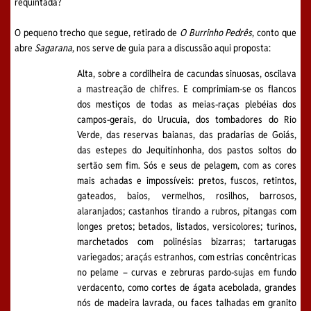
requintada?
O pequeno trecho que segue, retirado de
O Burrinho Pedrês
, conto que
abre
Sagarana
, nos serve de guia para a discussão aqui proposta:
Alta, sobre a cordilheira de cacundas sinuosas, oscilava
a mastreação de chifres. E comprimiam-se os flancos
dos mestiços de todas as meias-raças plebéias dos
campos-gerais, do Urucuia, dos tombadores do Rio
Verde, das reservas baianas, das pradarias de Goiás,
das estepes do Jequitinhonha, dos pastos soltos do
sertão sem fim. Sós e seus de pelagem, com as cores
mais achadas e impossíveis: pretos, fuscos, retintos,
gateados, baios, vermelhos, rosilhos, barrosos,
alaranjados; castanhos tirando a rubros, pitangas com
longes pretos; betados, listados, versicolores; turinos,
marchetados com polinésias bizarras; tartarugas
variegados; araçás estranhos, com estrias concêntricas
no pelame – curvas e zebruras pardo-sujas em fundo
verdacento, como cortes de ágata acebolada, grandes
nós de madeira lavrada, ou faces talhadas em granito