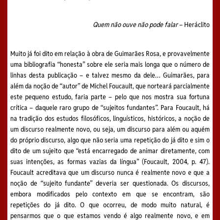
Quem não ouve não pode falar
– Heráclito
Muito já foi dito em relação à obra de Guimarães Rosa, e provavelmente
uma bibliografia “honesta” sobre ele seria mais longa que o número de
linhas desta publicação – e talvez mesmo da dele… Guimarães, para
além da noção de “autor” de Michel Foucault, que norteará parcialmente
este pequeno estudo, faria parte – pelo que nos mostra sua fortuna
crítica – daquele raro grupo de “sujeitos fundantes”. Para Foucault, há
na tradição dos estudos filosóficos, linguísticos, históricos, a noção de
um discurso realmente novo, ou seja, um discurso para além ou aquém
do próprio discurso, algo que não seria uma repetição do já dito e sim o
dito de um sujeito que “está encarregado de animar diretamente, com
suas intenções, as formas vazias da língua” (Foucault, 2004, p. 47).
Foucault acreditava que um discurso nunca é realmente novo e que a
noção de “sujeito fundante” deveria ser questionada. Os discursos,
embora modificados pelo contexto em que se encontram, são
repetições do já dito. O que ocorreu, de modo muito natural, é
pensarmos que o que estamos vendo é algo realmente novo, e em