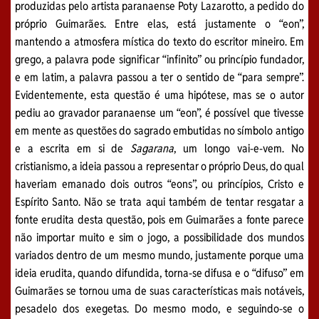
produzidas pelo artista paranaense Poty Lazarotto, a pedido do
próprio Guimarães. Entre elas, está justamente o “eon”,
mantendo a atmosfera mística do texto do escritor mineiro. Em
grego, a palavra pode significar “infinito” ou princípio fundador,
e em latim, a palavra passou a ter o sentido de “para sempre”.
Evidentemente, esta questão é uma hipótese, mas se o autor
pediu ao gravador paranaense um “eon”, é possível que tivesse
em mente as questões do sagrado embutidas no símbolo antigo
e a escrita em si de
Sagarana
, um longo vai-e-vem. No
cristianismo, a ideia passou a representar o próprio Deus, do qual
haveriam emanado dois outros “eons”, ou princípios, Cristo e
Espírito Santo. Não se trata aqui também de tentar resgatar a
fonte erudita desta questão, pois em Guimarães a fonte parece
não importar muito e sim o jogo, a possibilidade dos mundos
variados dentro de um mesmo mundo, justamente porque uma
ideia erudita, quando difundida, torna-se difusa e o “difuso” em
Guimarães se tornou uma de suas características mais notáveis,
pesadelo dos exegetas. Do mesmo modo, e seguindo-se o