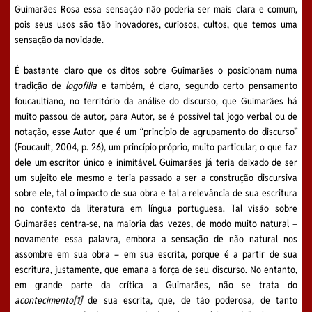
Guimarães Rosa essa sensação não poderia ser mais clara e comum,
pois seus usos são tão inovadores, curiosos, cultos, que temos uma
sensação da novidade.
É bastante claro que os ditos sobre Guimarães o posicionam numa
tradição de
logofilia
e também, é claro, segundo certo pensamento
foucaultiano, no território da análise do discurso, que Guimarães há
muito passou de autor, para Autor, se é possível tal jogo verbal ou de
notação, esse Autor que é um “princípio de agrupamento do discurso”
(Foucault, 2004, p. 26), um princípio próprio, muito particular, o que faz
dele um escritor único e inimitável. Guimarães já teria deixado de ser
um sujeito ele mesmo e teria passado a ser a construção discursiva
sobre ele, tal o impacto de sua obra e tal a relevância de sua escritura
no contexto da literatura em língua portuguesa. Tal visão sobre
Guimarães centra-se, na maioria das vezes, de modo muito natural –
novamente essa palavra, embora a sensação de não natural nos
assombre em sua obra – em sua escrita, porque é a partir de sua
escritura, justamente, que emana a força de seu discurso. No entanto,
em grande parte da crítica a Guimarães, não se trata do
acontecimento
[1]
de sua escrita, que, de tão poderosa, de tanto