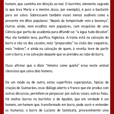
homem, que caminha em direção ao mal. O burrinho, elemento sagrado
(o que leva Maria e o menino Jesus, por exemplo), é puro o bastante
para ser salvo. Sobressaem também vozes menos audíveis como a
presente em ditos populares: “depois da tempestade vem a bonança”.
Outros ainda, nem eruditos nem populares, com resquícios de uma
Ciência que partiu da academia para difundir-se: “a água tudo dissolve”.
Mas ela também lava, purifica, higieniza. A ironia está na salvação do
burro e não na dos cavalos, mais “preparados” na visão dos vaqueiros,
mais “nobres”, e ainda na salvação de quem, à revelia, teve de partir
com o burro, e na salvação daquele que se prendeu ao rabo do burro.
Ouso afirmar que o dizer “mineiro come quieto” ecoa neste animal
silencioso que salva dois homens.
De um modo ou de outro, estas superfícies superpostas, típicas da
criação de Guimarães, esse diálogo aberto e franco que ele produz com
outros discursos, permitem-se perpassar por outras vozes, outras falas.
Há muitos burros no burrinho: o de Apuléio, que em verdade é um
homem, um homem que, transformado em burro, pode ouvir e entender
os humanos; o burro de Luciano de Samósata, provavelmente uma