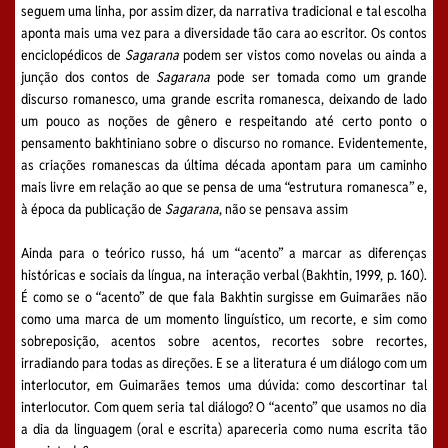
seguem uma linha, por assim dizer, da narrativa tradicional e tal escolha
aponta mais uma vez para a diversidade tão cara ao escritor. Os contos
enciclopédicos de
Sagarana
podem ser vistos como novelas ou ainda a
junção dos contos de
Sagarana
pode ser tomada como um grande
discurso romanesco, uma grande escrita romanesca, deixando de lado
um pouco as noções de gênero e respeitando até certo ponto o
pensamento bakhtiniano sobre o discurso no romance. Evidentemente,
as criações romanescas da última década apontam para um caminho
mais livre em relação ao que se pensa de uma “estrutura romanesca” e,
à época da publicação de
Sagarana
, não se pensava assim
Ainda para o teórico russo, há um “acento” a marcar as diferenças
históricas e sociais da língua, na interação verbal (Bakhtin, 1999, p. 160).
É como se o “acento” de que fala Bakhtin surgisse em Guimarães não
como uma marca de um momento linguístico, um recorte, e sim como
sobreposição, acentos sobre acentos, recortes sobre recortes,
irradiando para todas as direções. E se a literatura é um diálogo com um
interlocutor, em Guimarães temos uma dúvida: como descortinar tal
interlocutor. Com quem seria tal diálogo? O “acento” que usamos no dia
a dia da linguagem (oral e escrita) apareceria como numa escrita tão