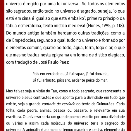
universo é regido por uma lei universal. Se todos os elementos
são sagrados, então tudo no universo é sagrado, ou seja, “o que
está em cima é igual ao que está embaixo”, primeiro princípio da
tábua esmeraldina, texto místico medieval (Nunes, 1995, p. 118).
Do mundo antigo também herdamos outras tradições, como a
de Empédocles, segundo a qual tudo no universo é formado por
elementos comuns, quatro ao todo, água, terra, fogo e ar, o que
ele mesmo traduz nesta epigrama em forma de dístico elegíaco,
com tradução de José Paulo Paes:
Pois em verdade eu já fui rapaz, já fui donzela,
Já fui arbusto, pássaro, ardente peixe do mar.
Mas talvez seja a visão do Tao, como o todo sagrado, que representa o
universo e seus contrastes e que aponta para a divindade em tudo que
existe, seja a grande
vontade da verdade
do texto de Guimarães. Cada
folha, cada pedra, animal, pessoa ou pássaro, é relevante em sua
escritura. O universo seria um grande poema escrito por uma divindade
ou várias e assim cada molécula do universo teria o segredo do
universo. A animália é ao mesmo tempo madeira e pedra, elemento da