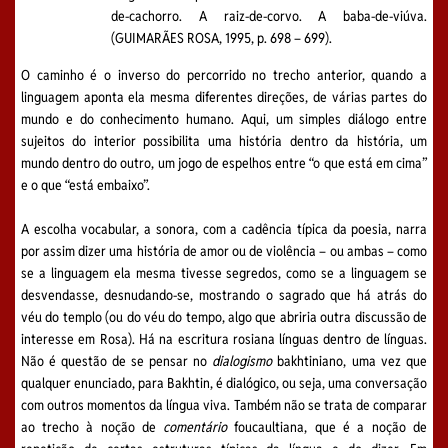
de-cachorro. A raiz-de-corvo. A baba-de-viúva.
(GUIMARÃES ROSA, 1995, p. 698 – 699).
O caminho é o inverso do percorrido no trecho anterior, quando a
linguagem aponta ela mesma diferentes direções, de várias partes do
mundo e do conhecimento humano. Aqui, um simples diálogo entre
sujeitos do interior possibilita uma história dentro da história, um
mundo dentro do outro, um jogo de espelhos entre “o que está em cima”
e o que “está embaixo”.
A escolha vocabular, a sonora, com a cadência típica da poesia, narra
por assim dizer uma história de amor ou de violência – ou ambas – como
se a linguagem ela mesma tivesse segredos, como se a linguagem se
desvendasse, desnudando-se, mostrando o sagrado que há atrás do
véu do templo (ou do véu do tempo, algo que abriria outra discussão de
interesse em Rosa). Há na escritura rosiana línguas dentro de línguas.
Não é questão de se pensar no
dialogismo
bakhtiniano, uma vez que
qualquer enunciado, para Bakhtin, é dialógico, ou seja, uma conversação
com outros momentos da língua viva. Também não se trata de comparar
ao trecho à noção de
comentário
foucaultiana, que é a noção de