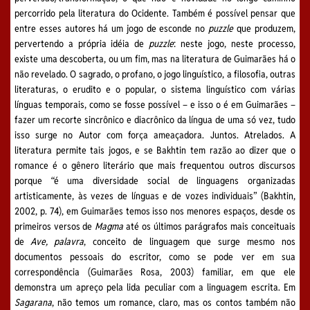
percorrido pela literatura do Ocidente. Também é possível pensar que
entre esses autores há um jogo de esconde no
puzzle
que produzem,
pervertendo a própria idéia de
puzzle
: neste jogo, neste processo,
existe uma descoberta, ou um fim, mas na literatura de Guimarães há o
não revelado. O sagrado, o profano, o jogo linguístico, a filosofia, outras
literaturas, o erudito e o popular, o sistema linguístico com várias
línguas temporais, como se fosse possível – e isso o é em Guimarães –
fazer um recorte sincrônico e diacrônico da língua de uma só vez, tudo
isso surge no Autor com força ameaçadora. Juntos. Atrelados. A
literatura permite tais jogos, e se Bakhtin tem razão ao dizer que o
romance é o gênero literário que mais frequentou outros discursos
porque “é uma diversidade social de linguagens organizadas
artisticamente, às vezes de línguas e de vozes individuais” (Bakhtin,
2002, p. 74), em Guimarães temos isso nos menores espaços, desde os
primeiros versos de
Magma
até os últimos parágrafos mais conceituais
de
Ave, palavra
, conceito de linguagem que surge mesmo nos
documentos pessoais do escritor, como se pode ver em sua
correspondência (Guimarães Rosa, 2003) familiar, em que ele
demonstra um apreço pela lida peculiar com a linguagem escrita. Em
Sagarana
, não temos um romance, claro, mas os contos também não