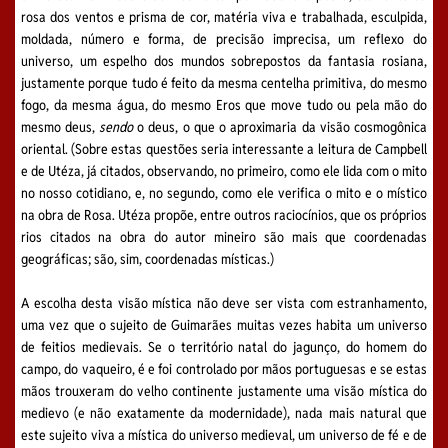
rosa dos ventos e prisma de cor, matéria viva e trabalhada, esculpida,
moldada, número e forma, de precisão imprecisa, um reflexo do
universo, um espelho dos mundos sobrepostos da fantasia rosiana,
justamente porque tudo é feito da mesma centelha primitiva, do mesmo
fogo, da mesma água, do mesmo Eros que move tudo ou pela mão do
mesmo deus,
sendo
o deus, o que o aproximaria da visão cosmogônica
oriental. (Sobre estas questões seria interessante a leitura de Campbell
e de Utéza, já citados, observando, no primeiro, como ele lida com o mito
no nosso cotidiano, e, no segundo, como ele verifica o mito e o místico
na obra de Rosa. Utéza propõe, entre outros raciocínios, que os próprios
rios citados na obra do autor mineiro são mais que coordenadas
geográficas; são, sim, coordenadas místicas.)
A escolha desta visão mística não deve ser vista com estranhamento,
uma vez que o sujeito de Guimarães muitas vezes habita um universo
de feitios medievais. Se o território natal do jagunço, do homem do
campo, do vaqueiro, é e foi controlado por mãos portuguesas e se estas
mãos trouxeram do velho continente justamente uma visão mística do
medievo (e não exatamente da modernidade), nada mais natural que
este sujeito viva a mística do universo medieval, um universo de fé e de