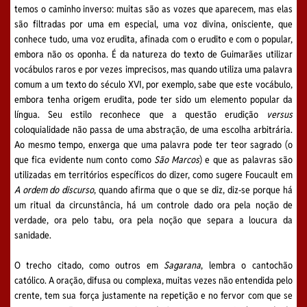
temos o caminho inverso: muitas são as vozes que aparecem, mas elas
são filtradas por uma em especial, uma voz divina, onisciente, que
conhece tudo, uma voz erudita, afinada com o erudito e com o popular,
embora não os oponha. É da natureza do texto de Guimarães utilizar
vocábulos raros e por vezes imprecisos, mas quando utiliza uma palavra
comum a um texto do século XVI, por exemplo, sabe que este vocábulo,
embora tenha origem erudita, pode ter sido um elemento popular da
língua. Seu estilo reconhece que a questão erudição
versus
coloquialidade não passa de uma abstração, de uma escolha arbitrária.
Ao mesmo tempo, enxerga que uma palavra pode ter teor sagrado (o
que fica evidente num conto como
São Marcos
) e que as palavras são
utilizadas em territórios específicos do dizer, como sugere Foucault em
A ordem do discurso
, quando afirma que o que se diz, diz-se porque há
um ritual da circunstância, há um controle dado ora pela noção de
verdade, ora pelo tabu, ora pela noção que separa a loucura da
sanidade.
O trecho citado, como outros em
Sagarana
, lembra o cantochão
católico. A oração, difusa ou complexa, muitas vezes não entendida pelo
crente, tem sua força justamente na repetição e no fervor com que se