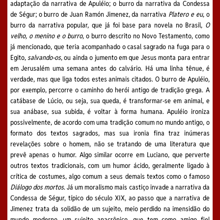
adaptação da narrativa de Apuléio; o burro da narrativa da Condessa
de Ségur; o burro de Juan Ramón Jimenez, da narrativa
Platero e eu
, o
burro da narrativa popular, que já foi base para novela no Brasil,
O
velho, o menino e o burro
, o burro descrito no Novo Testamento, como
já mencionado, que teria acompanhado o casal sagrado na fuga para o
Egito,
salvando-os
, ou ainda o jumento em que Jesus monta para entrar
em Jerusalém uma semana antes do calvário. Há uma linha tênue, é
verdade, mas que liga todos estes animais citados. O burro de Apuléio,
por exemplo, percorre o caminho do herói antigo de tradição grega. A
catábase de Lúcio, ou seja, sua queda, é transformar-se em animal, e
sua anábase, sua subida, é voltar à forma humana. Apuléio ironiza
possivelmente, de acordo com uma tradição comum no mundo antigo, o
formato dos textos sagrados, mas sua ironia fina traz inúmeras
revelações sobre o homem, não se tratando de uma literatura que
prevê apenas o humor. Algo similar ocorre em Luciano, que perverte
outros textos tradicionais, com um humor ácido, geralmente ligado à
crítica de costumes, algo comum a seus demais textos como o famoso
Diálogo dos mortos
. Já um moralismo mais castiço invade a narrativa da
Condessa de Ségur, típico do século XIX, ao passo que a narrativa de
Jimenez trata da solidão de um sujeito, meio perdido na imensidão do
mundo moderno, um sujeito anacrônico, que tem como amigo fiel