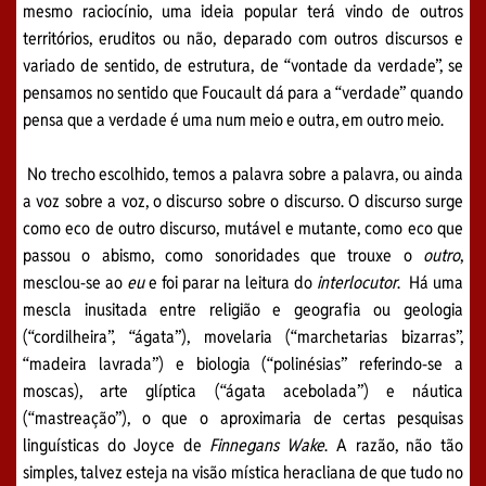
mesmo raciocínio, uma ideia popular terá vindo de outros
territórios, eruditos ou não, deparado com outros discursos e
variado de sentido, de estrutura, de “vontade da verdade”, se
pensamos no sentido que Foucault dá para a “verdade” quando
pensa que a verdade é uma num meio e outra, em outro meio.
No trecho escolhido, temos a palavra sobre a palavra, ou ainda
a voz sobre a voz, o discurso sobre o discurso. O discurso surge
como eco de outro discurso, mutável e mutante, como eco que
passou o abismo, como sonoridades que trouxe o
outro
,
mesclou-se ao
eu
e foi parar na leitura do
interlocutor
. Há uma
mescla inusitada entre religião e geografia ou geologia
(“cordilheira”, “ágata”), movelaria (“marchetarias bizarras”,
“madeira lavrada”) e biologia (“polinésias” referindo-se a
moscas), arte glíptica (“ágata acebolada”) e náutica
(“mastreação”), o que o aproximaria de certas pesquisas
linguísticas do Joyce de
Finnegans Wake
. A razão, não tão
simples, talvez esteja na visão mística heracliana de que tudo no