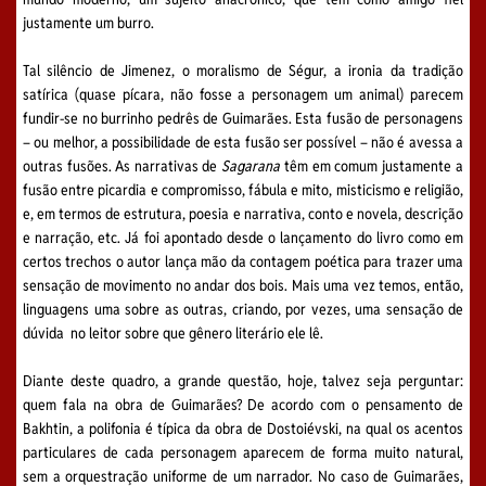
justamente um burro.
Tal silêncio de Jimenez, o moralismo de Ségur, a ironia da tradição
satírica (quase pícara, não fosse a personagem um animal) parecem
fundir-se no burrinho pedrês de Guimarães. Esta fusão de personagens
– ou melhor, a possibilidade de esta fusão ser possível – não é avessa a
outras fusões. As narrativas de
Sagarana
têm em comum justamente a
fusão entre picardia e compromisso, fábula e mito, misticismo e religião,
e, em termos de estrutura, poesia e narrativa, conto e novela, descrição
e narração, etc. Já foi apontado desde o lançamento do livro como em
certos trechos o autor lança mão da contagem poética para trazer uma
sensação de movimento no andar dos bois. Mais uma vez temos, então,
linguagens uma sobre as outras, criando, por vezes, uma sensação de
dúvida no leitor sobre que gênero literário ele lê.
Diante deste quadro, a grande questão, hoje, talvez seja perguntar:
quem fala na obra de Guimarães? De acordo com o pensamento de
Bakhtin, a polifonia é típica da obra de Dostoiévski, na qual os acentos
particulares de cada personagem aparecem de forma muito natural,
sem a orquestração uniforme de um narrador. No caso de Guimarães,