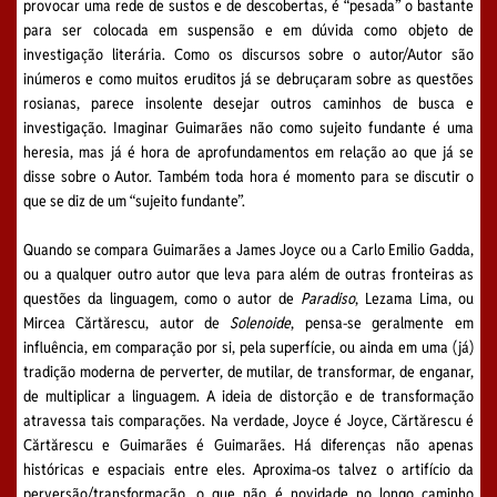
provocar uma rede de sustos e de descobertas, é “pesada” o bastante
para ser colocada em suspensão e em dúvida como objeto de
investigação literária. Como os discursos sobre o autor/Autor são
inúmeros e como muitos eruditos já se debruçaram sobre as questões
rosianas, parece insolente desejar outros caminhos de busca e
investigação. Imaginar Guimarães não como sujeito fundante é uma
heresia, mas já é hora de aprofundamentos em relação ao que já se
disse sobre o Autor. Também toda hora é momento para se discutir o
que se diz de um “sujeito fundante”.
Quando se compara Guimarães a James Joyce ou a Carlo Emilio Gadda,
ou a qualquer outro autor que leva para além de outras fronteiras as
questões da linguagem, como o autor de
Paradiso
, Lezama Lima, ou
Mircea Cărtărescu, autor de
Solenoide
, pensa-se geralmente em
influência, em comparação por si, pela superfície, ou ainda em uma (já)
tradição moderna de perverter, de mutilar, de transformar, de enganar,
de multiplicar a linguagem. A ideia de distorção e de transformação
atravessa tais comparações. Na verdade, Joyce é Joyce, Cărtărescu é
Cărtărescu e Guimarães é Guimarães. Há diferenças não apenas
históricas e espaciais entre eles. Aproxima-os talvez o artifício da
perversão/transformação, o que não é novidade no longo caminho