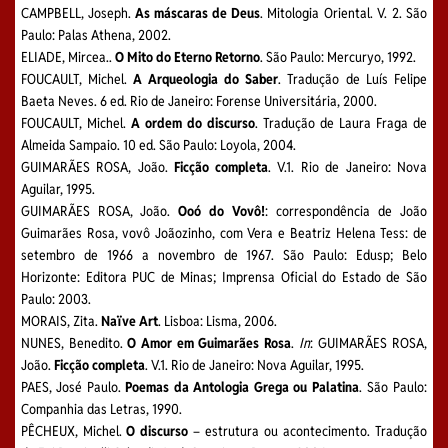
CAMPBELL, Joseph.
As máscaras de Deus
. Mitologia Oriental. V. 2. São
Paulo: Palas Athena, 2002.
ELIADE, Mircea..
O Mito do Eterno Retorno
. São Paulo: Mercuryo, 1992.
FOUCAULT, Michel.
A Arqueologia do Saber
. Tradução de Luís Felipe
Baeta Neves. 6 ed. Rio de Janeiro: Forense Universitária, 2000.
FOUCAULT, Michel.
A ordem do discurso
. Tradução de Laura Fraga de
Almeida Sampaio. 10 ed. São Paulo: Loyola, 2004.
GUIMARÃES ROSA, João.
Ficção completa
. V.1. Rio de Janeiro: Nova
Aguilar, 1995.
GUIMARÃES ROSA, João.
Ooó do Vovô!
: correspondência de João
Guimarães Rosa, vovô Joãozinho, com Vera e Beatriz Helena Tess: de
setembro de 1966 a novembro de 1967. São Paulo: Edusp; Belo
Horizonte: Editora PUC de Minas; Imprensa Oficial do Estado de São
Paulo: 2003.
MORAIS, Zita.
Naïve Art
. Lisboa: Lisma, 2006.
NUNES, Benedito.
O Amor em Guimarães Rosa
.
In
: GUIMARÃES ROSA,
João.
Ficção completa
. V.1. Rio de Janeiro: Nova Aguilar, 1995.
PAES, José Paulo.
Poemas da Antologia Grega ou Palatina
. São Paulo:
Companhia das Letras, 1990.
PÊCHEUX, Michel.
O discurso
– estrutura ou acontecimento. Tradução