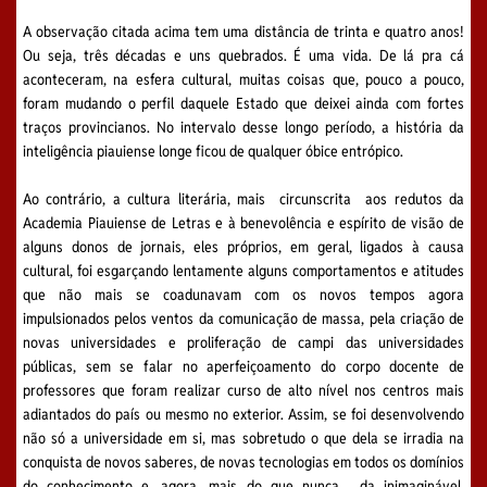
A observação citada acima tem uma distância de trinta e quatro anos!
Ou seja, três décadas e uns quebrados. É uma vida. De lá pra cá
aconteceram, na esfera cultural, muitas coisas que, pouco a pouco,
foram mudando o perfil daquele Estado que deixei ainda com fortes
traços provincianos. No intervalo desse longo período, a história da
inteligência piauiense longe ficou de qualquer óbice entrópico.
Ao contrário, a cultura literária, mais circunscrita aos redutos da
Academia Piauiense de Letras e à benevolência e espírito de visão de
alguns donos de jornais, eles próprios, em geral, ligados à causa
cultural, foi esgarçando lentamente alguns comportamentos e atitudes
que não mais se coadunavam com os novos tempos agora
impulsionados pelos ventos da comunicação de massa, pela criação de
novas universidades e proliferação de campi das universidades
públicas, sem se falar no aperfeiçoamento do corpo docente de
professores que foram realizar curso de alto nível nos centros mais
adiantados do país ou mesmo no exterior. Assim, se foi desenvolvendo
não só a universidade em si, mas sobretudo o que dela se irradia na
conquista de novos saberes, de novas tecnologias em todos os domínios
do conhecimento e, agora, mais do que nunca , da inimaginável