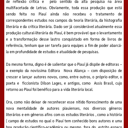
de reflexão crítica e pelo sentido da alta pesquisa na área
multifacetada de Letras. Obviamente, toda essa produção que está
sendo feita no Piauí ainda não recebeu o tratamento de
correspondentes estudos nos campos da teoria literária, da histografia
literária e da crítica literária. Dado ser já considerável atualmente essa
produção cultural-literária do Piauí, é bem provável que o levantamento
e a transformação desse lastro conquistado em forma de livros de
referência, tenham que ser tarefa para equipes a fim de poder abarcá-
la em profundidade de estudos e atualidade de pesquisas.
Da mesma forma, digno é de salientar que o Piauí já dispõe de editoras –
a exemplo da novíssima Editora Nova Aliança – com disposição de
crescer e lançar autores novos, como, entre outros, o próprio editor, o
poeta e ficcionista Dílson Lages, e antigos, como Assis Brasil, cujo
retorno ao Piauí foi benéfico para a vida literária local.
Ora, como não deixar de reconhecer esse nítido florescimento de uma
nova mentalidade de autores piauienses, nos diversos gêneros
literários e em gêneros afins com os estudos literários , como a história
( campo de estudos no qual o Piauí tem conhecido bons autores e uma
boa produção científico-acadêmica ou mesmo fora do estrito espaço