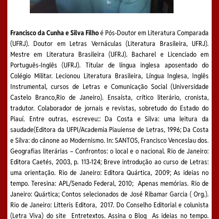
Francisco da Cunha e Silva Filho
é Pós-Doutor em Literatura Comparada
(UFRJ). Doutor em Letras Vernáculas (Literatura Brasileira, UFRJ).
Mestre em Literatura Brasileira (UFRJ). Bacharel e Licenciado em
Português-Inglês (UFRJ). Titular de língua inglesa aposentado do
Colégio Militar. Lecionou Literatura Brasileira, Língua Inglesa, Inglês
Instrumental, cursos de Letras e Comunicação Social (Universidade
Castelo Branco,Rio de Janeiro). Ensaísta, crítico literário, cronista,
tradutor. Colaborador de jornais e revistas, sobretudo do Estado do
Piauí. Entre outras, escreveu:: Da Costa e Silva: uma leitura da
saudade(Editora da UFPI/Academia Piauiense de Letras, 1996; Da Costa
e Silva: do cânone ao Modernismo. In: SANTOS, Francisco Venceslau dos.
Geografias literárias – Confrontos: o local e o nacional. Rio de Janeiro:
Editora Caetés, 2003, p. 113-124; Breve introdução ao curso de Letras:
uma orientação. Rio de Janeiro: Editora Quártica, 2009; As ideias no
tempo. Teresina: APL/Senado Federal, 2010; Apenas memórias. Rio de
Janeiro: Quártica; Contos selecionados de José Ribamar Garcia ( Org.).
Rio de Janeiro: Litteris Editora, 2017. Do Conselho Editorial e colunista
(Letra Viva) do site Entretextos. Assina o Blog As ideias no tempo.