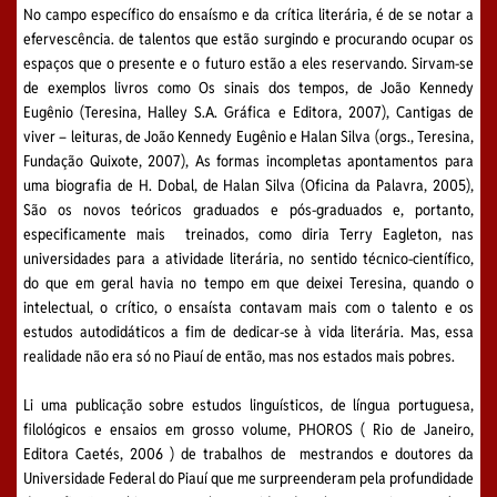
No campo específico do ensaísmo e da crítica literária, é de se notar a
efervescência. de talentos que estão surgindo e procurando ocupar os
espaços que o presente e o futuro estão a eles reservando. Sirvam-se
de exemplos livros como Os sinais dos tempos, de João Kennedy
Eugênio (Teresina, Halley S.A. Gráfica e Editora, 2007), Cantigas de
viver – leituras, de João Kennedy Eugênio e Halan Silva (orgs., Teresina,
Fundação Quixote, 2007), As formas incompletas apontamentos para
uma biografia de H. Dobal, de Halan Silva (Oficina da Palavra, 2005),
São os novos teóricos graduados e pós-graduados e, portanto,
especificamente mais treinados, como diria Terry Eagleton, nas
universidades para a atividade literária, no sentido técnico-científico,
do que em geral havia no tempo em que deixei Teresina, quando o
intelectual, o crítico, o ensaísta contavam mais com o talento e os
estudos autodidáticos a fim de dedicar-se à vida literária. Mas, essa
realidade não era só no Piauí de então, mas nos estados mais pobres.
Li uma publicação sobre estudos linguísticos, de língua portuguesa,
filológicos e ensaios em grosso volume, PHOROS ( Rio de Janeiro,
Editora Caetés, 2006 ) de trabalhos de mestrandos e doutores da
Universidade Federal do Piauí que me surpreenderam pela profundidade