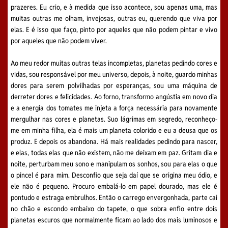
prazeres. Eu crio, e à medida que isso acontece, sou apenas uma, mas
muitas outras me olham, invejosas, outras eu, querendo que viva por
elas. E é isso que faço, pinto por aqueles que não podem pintar e vivo
por aqueles que não podem viver.
Ao meu redor muitas outras telas incompletas, planetas pedindo cores e
vidas, sou responsável por meu universo, depois, à noite, guardo minhas
dores para serem polvilhadas por esperanças, sou uma máquina de
derreter dores e felicidades. Ao forno, transformo angústia em novo dia
e a energia dos tomates me injeta a força necessária para novamente
mergulhar nas cores e planetas. Suo lágrimas em segredo, reconheço-
me em minha filha, ela é mais um planeta colorido e eu a deusa que os
produz. E depois os abandona. Há mais realidades pedindo para nascer,
e elas, todas elas que não existem, não me deixam em paz. Gritam dia e
noite, perturbam meu sono e manipulam os sonhos, sou para elas o que
o pincel é para mim. Desconfio que seja daí que se origina meu ódio, e
ele não é pequeno. Procuro embalá-lo em papel dourado, mas ele é
pontudo e estraga embrulhos. Então o carrego envergonhada, parte cai
no chão e escondo embaixo do tapete, o que sobra enfio entre dois
planetas escuros que normalmente ficam ao lado dos mais luminosos e