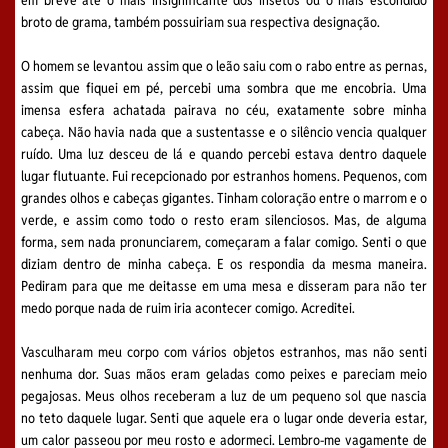
em breve até o mais insignificante dos insetos ou o mais escondido
broto de grama, também possuiriam sua respectiva designação.
O homem se levantou assim que o leão saiu com o rabo entre as pernas,
assim que fiquei em pé, percebi uma sombra que me encobria. Uma
imensa esfera achatada pairava no céu, exatamente sobre minha
cabeça. Não havia nada que a sustentasse e o silêncio vencia qualquer
ruído. Uma luz desceu de lá e quando percebi estava dentro daquele
lugar flutuante. Fui recepcionado por estranhos homens. Pequenos, com
grandes olhos e cabeças gigantes. Tinham coloração entre o marrom e o
verde, e assim como todo o resto eram silenciosos. Mas, de alguma
forma, sem nada pronunciarem, começaram a falar comigo. Senti o que
diziam dentro de minha cabeça. E os respondia da mesma maneira.
Pediram para que me deitasse em uma mesa e disseram para não ter
medo porque nada de ruim iria acontecer comigo. Acreditei.
Vasculharam meu corpo com vários objetos estranhos, mas não senti
nenhuma dor. Suas mãos eram geladas como peixes e pareciam meio
pegajosas. Meus olhos receberam a luz de um pequeno sol que nascia
no teto daquele lugar. Senti que aquele era o lugar onde deveria estar,
um calor passeou por meu rosto e adormeci. Lembro-me vagamente de