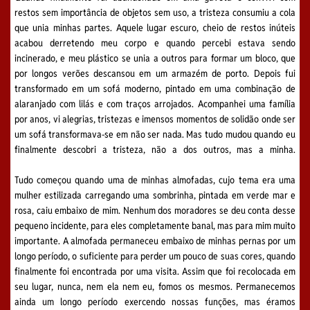
restos sem importância de objetos sem uso, a tristeza consumiu a cola
que unia minhas partes. Aquele lugar escuro, cheio de restos inúteis
acabou derretendo meu corpo e quando percebi estava sendo
incinerado, e meu plástico se unia a outros para formar um bloco, que
por longos verões descansou em um armazém de porto. Depois fui
transformado em um sofá moderno, pintado em uma combinação de
alaranjado com lilás e com traços arrojados. Acompanhei uma família
por anos, vi alegrias, tristezas e imensos momentos de solidão onde ser
um sofá transformava-se em não ser nada. Mas tudo mudou quando eu
finalmente descobri a tristeza, não a dos outros, mas a minha.
Tudo começou quando uma de minhas almofadas, cujo tema era uma
mulher estilizada carregando uma sombrinha, pintada em verde mar e
rosa, caiu embaixo de mim. Nenhum dos moradores se deu conta desse
pequeno incidente, para eles completamente banal, mas para mim muito
importante. A almofada permaneceu embaixo de minhas pernas por um
longo período, o suficiente para perder um pouco de suas cores, quando
finalmente foi encontrada por uma visita. Assim que foi recolocada em
seu lugar, nunca, nem ela nem eu, fomos os mesmos. Permanecemos
ainda um longo período exercendo nossas funções, mas éramos