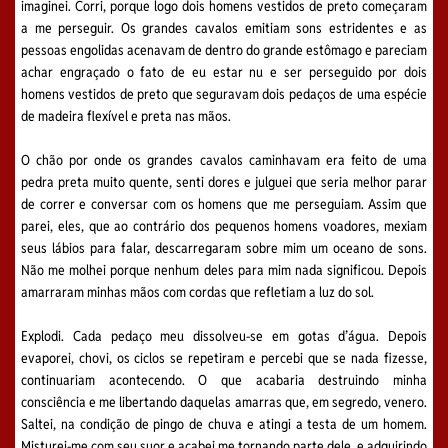
imaginei. Corri, porque logo dois homens vestidos de preto começaram
a me perseguir. Os grandes cavalos emitiam sons estridentes e as
pessoas engolidas acenavam de dentro do grande estômago e pareciam
achar engraçado o fato de eu estar nu e ser perseguido por dois
homens vestidos de preto que seguravam dois pedaços de uma espécie
de madeira flexível e preta nas mãos.
O chão por onde os grandes cavalos caminhavam era feito de uma
pedra preta muito quente, senti dores e julguei que seria melhor parar
de correr e conversar com os homens que me perseguiam. Assim que
parei, eles, que ao contrário dos pequenos homens voadores, mexiam
seus lábios para falar, descarregaram sobre mim um oceano de sons.
Não me molhei porque nenhum deles para mim nada significou. Depois
amarraram minhas mãos com cordas que refletiam a luz do sol.
Explodi. Cada pedaço meu dissolveu-se em gotas d’água. Depois
evaporei, chovi, os ciclos se repetiram e percebi que se nada fizesse,
continuariam acontecendo. O que acabaria destruindo minha
consciência e me libertando daquelas amarras que, em segredo, venero.
Saltei, na condição de pingo de chuva e atingi a testa de um homem.
Misturei-me com seu suor e acabei me tornando parte dele, e adquirindo