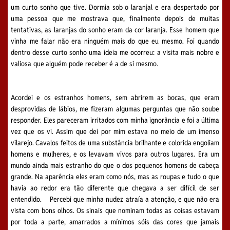
um curto sonho que tive. Dormia sob o laranjal e era despertado por
uma pessoa que me mostrava que, finalmente depois de muitas
tentativas, as laranjas do sonho eram da cor laranja. Esse homem que
vinha me falar não era ninguém mais do que eu mesmo. Foi quando
dentro desse curto sonho uma ideia me ocorreu: a visita mais nobre e
valiosa que alguém pode receber é a de si mesmo.
Acordei e os estranhos homens, sem abrirem as bocas, que eram
desprovidas de lábios, me fizeram algumas perguntas que não soube
responder. Eles pareceram irritados com minha ignorância e foi a última
vez que os vi. Assim que dei por mim estava no meio de um imenso
vilarejo. Cavalos feitos de uma substância brilhante e colorida engoliam
homens e mulheres, e os levavam vivos para outros lugares. Era um
mundo ainda mais estranho do que o dos pequenos homens de cabeça
grande. Na aparência eles eram como nós, mas as roupas e tudo o que
havia ao redor era tão diferente que chegava a ser difícil de ser
entendido. Percebi que minha nudez atraía a atenção, e que não era
vista com bons olhos. Os sinais que nominam todas as coisas estavam
por toda a parte, amarrados a mínimos sóis das cores que jamais