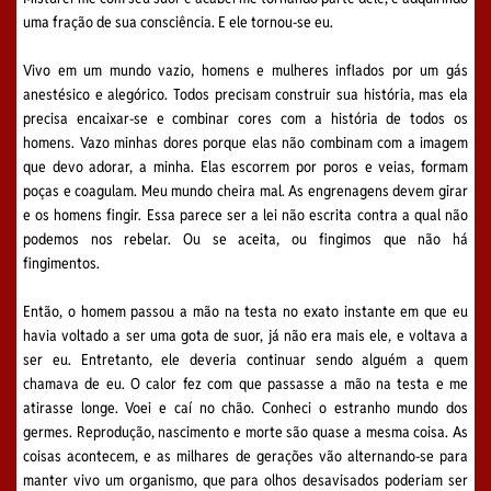
uma fração de sua consciência. E ele tornou-se eu.
Vivo em um mundo vazio, homens e mulheres inflados por um gás
anestésico e alegórico. Todos precisam construir sua história, mas ela
precisa encaixar-se e combinar cores com a história de todos os
homens. Vazo minhas dores porque elas não combinam com a imagem
que devo adorar, a minha. Elas escorrem por poros e veias, formam
poças e coagulam. Meu mundo cheira mal. As engrenagens devem girar
e os homens fingir. Essa parece ser a lei não escrita contra a qual não
podemos nos rebelar. Ou se aceita, ou fingimos que não há
fingimentos.
Então, o homem passou a mão na testa no exato instante em que eu
havia voltado a ser uma gota de suor, já não era mais ele, e voltava a
ser eu. Entretanto, ele deveria continuar sendo alguém a quem
chamava de eu. O calor fez com que passasse a mão na testa e me
atirasse longe. Voei e caí no chão. Conheci o estranho mundo dos
germes. Reprodução, nascimento e morte são quase a mesma coisa. As
coisas acontecem, e as milhares de gerações vão alternando-se para
manter vivo um organismo, que para olhos desavisados poderiam ser