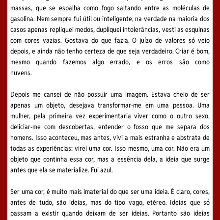
massas, que se espalha como fogo saltando entre as moléculas de
gasolina. Nem sempre fui útil ou inteligente, na verdade na maioria dos
casos apenas repliquei medos, dupliquei intolerâncias, vesti as esquinas
com cores vazias. Gostava do que fazia. O juízo de valores só veio
depois, e ainda não tenho certeza de que seja verdadeiro. Criar é bom,
mesmo quando fazemos algo errado, e os erros são como
nuvens.
Depois me cansei de não possuir uma imagem. Estava cheio de ser
apenas um objeto, desejava transformar-me em uma pessoa. Uma
mulher, pela primeira vez experimentaria viver como o outro sexo,
deliciar-me com descobertas, entender o fosso que me separa dos
homens. Isso aconteceu, mas antes, vivi a mais estranha e abstrata de
todas as experiências: virei uma cor. Isso mesmo, uma cor. Não era um
objeto que continha essa cor, mas a essência dela, a ideia que surge
antes que ela se materialize. Fui azul.
Ser uma cor, é muito mais imaterial do que ser uma ideia. É claro, cores,
antes de tudo, são ideias, mas do tipo vago, etéreo. Ideias que só
passam a existir quando deixam de ser ideias. Portanto são ideias