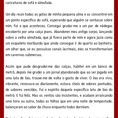
caricaturas de sofá e almofada.
Um dia reuni todas as gotas de minha pequena alma e as concentrei em
um ponto específico do sofá, esperando que alguém se sentasse sobre
mim. Foi o que aconteceu. Consegui grudar-me a um par de nádegas
encoberto por uma calça jeans. Abandonei meu antigo corpo, lançando
sobre a velha almofada, que já fizera parte de mim e agora jazia como
um esqueleto moribundo que ainda consegue ir do quarto ao banheiro,
um olhar que, se eu possuísse canais lacrimais, eles se transformariam
em cavernas submersas.
Assim que pude desgrudei-me das calças, habitei em um banco de
metrô, depois me grudei a um jornal abandonado que ao ser jogado em
uma lata de lixo, trouxe-me de volta o gosto de viver. O lixo era vivo,
vibrante, renovava-se diariamente, estava cheio de odores pontudos,
de sabores vencidos. Fui o espírito daquela específica lata de lixo do
metrô. E fui feliz. Mas os ventos são insistentes, e acabam arrancando
uma hora ou outra, todas as folhas que em uma noite de tempestade,
balançaram ao sabor da chuva enquanto todos dormiam.