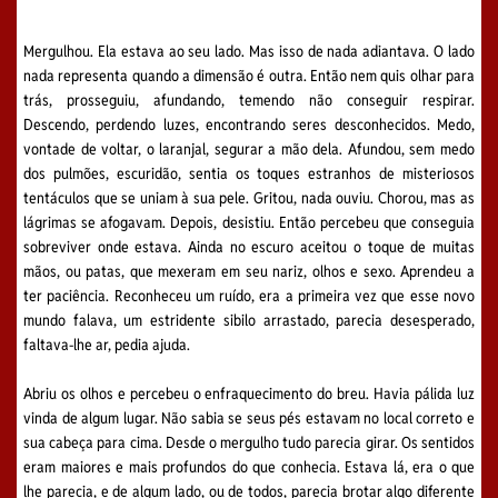
Mergulhou. Ela estava ao seu lado. Mas isso de nada adiantava. O lado
nada representa quando a dimensão é outra. Então nem quis olhar para
trás, prosseguiu, afundando, temendo não conseguir respirar.
Descendo, perdendo luzes, encontrando seres desconhecidos. Medo,
vontade de voltar, o laranjal, segurar a mão dela. Afundou, sem medo
dos pulmões, escuridão, sentia os toques estranhos de misteriosos
tentáculos que se uniam à sua pele. Gritou, nada ouviu. Chorou, mas as
lágrimas se afogavam. Depois, desistiu. Então percebeu que conseguia
sobreviver onde estava. Ainda no escuro aceitou o toque de muitas
mãos, ou patas, que mexeram em seu nariz, olhos e sexo. Aprendeu a
ter paciência. Reconheceu um ruído, era a primeira vez que esse novo
mundo falava, um estridente sibilo arrastado, parecia desesperado,
faltava-lhe ar, pedia ajuda.
Abriu os olhos e percebeu o enfraquecimento do breu. Havia pálida luz
vinda de algum lugar. Não sabia se seus pés estavam no local correto e
sua cabeça para cima. Desde o mergulho tudo parecia girar. Os sentidos
eram maiores e mais profundos do que conhecia. Estava lá, era o que
lhe parecia, e de algum lado, ou de todos, parecia brotar algo diferente