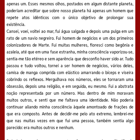
apenas um. Esses mesmos olhos, postados em algum distante planeta,
poderiam acreditar que sobre nosso planeta há apenas um homem que
repete atos idênticos com o único objetivo de prolongar sua
existência.
Cansei, voei, voltei ao mar, fui água salgada e depois uma pulga em um
rato de um navio negreiro. Fui homem de negócios e um dos primeiros
colonizadores de Marte. Fui muitas mulheres, floresci como begônia e
azaleia, até que em uma fase estranha, minha consciência vaporizou-se,
sentia-me tão etéreo e sem aparência que desconfio haver sido ar. Tudo
passou e tudo voltou, tornei a ser homem de negócios, vários deles,
camisa de manga comprida com elástico amarrando o bíceps e viseira
cobrindo os reflexos. Mergulhava nos números, eles se tornaram uma
obsessão, depois uma religião, e em seguida, eu mesmo. Fui a abstrata
noção representada por um número. Mas dentro de mim moravam
muitos outros, e senti que me faltava uma identidade. Não poderia
continuar aliando minha consciência àquele amontoado de frações de
que era composto. Antes de decidir-me pelo ato extremo, lembrei-me
que nas muitas vezes em que fui uma pessoa, também sentia algo
parecido: era muitos outros e nenhum.