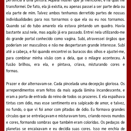
pertencia a uma pintora. Aquela mulher que já mencionei, e na qual me
transformei. De fato, ela já existia, eu apenas passei a ser parte dela ou
ela parte de mim. Talvez ambos tenhamos derretido partes de nossas
individualidades para nos tornarmos o que ela ou eu nos tornamos.
Quando saí do tubo amarelo ela estava pintando um quadro. Havia
bastante azul nele, mas aquilo já era passado. Entrei nela utilizando-me
do grande portal conhecido como vagina. Subi, atravessei órgãos que
poderiam ser masculinos e não me despertaram grande interesse. Subi
até a cabeça, e foi quando encontrei os buracos dos olhos e ajustei-me,
para combinar minha visão com a dela, que o milagre aconteceu. A
fusão brilhou, era ela, e pintava, criava, misturando cores e
formas.
Prazer e dor alternavam-se. Cada pincelada uma decepção gloriosa. Os
arrependimentos eram feitos da mais aguda lâmina incandescente, e
eram a porta de entrada do reino de todos os prazeres. E ela espalhava
tintas com ódio, mas esse sentimento era salpicado de amor, e talvez,
no fundo, o que vi foi amor com pitadas de ódio. Eu formava grandes
círculos que se entrelaçavam e misturavam tons, criando novos mundos
e cores, formando sombras que também eram coloridas. Os pedaços de
planetas se encaixavam e eu decidia suas cores. Isso me enchia de