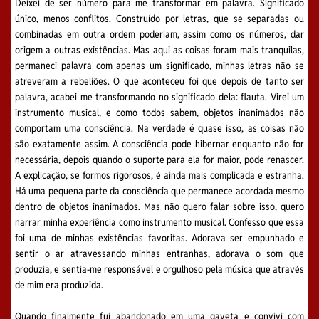
Deixei de ser número para me transformar em palavra. Significado
único, menos conflitos. Construído por letras, que se separadas ou
combinadas em outra ordem poderiam, assim como os números, dar
origem a outras existências. Mas aqui as coisas foram mais tranquilas,
permaneci palavra com apenas um significado, minhas letras não se
atreveram a rebeliões. O que aconteceu foi que depois de tanto ser
palavra, acabei me transformando no significado dela: flauta. Virei um
instrumento musical, e como todos sabem, objetos inanimados não
comportam uma consciência. Na verdade é quase isso, as coisas não
são exatamente assim. A consciência pode hibernar enquanto não for
necessária, depois quando o suporte para ela for maior, pode renascer.
A explicação, se formos rigorosos, é ainda mais complicada e estranha.
Há uma pequena parte da consciência que permanece acordada mesmo
dentro de objetos inanimados. Mas não quero falar sobre isso, quero
narrar minha experiência como instrumento musical. Confesso que essa
foi uma de minhas existências favoritas. Adorava ser empunhado e
sentir o ar atravessando minhas entranhas, adorava o som que
produzia, e sentia-me responsável e orgulhoso pela música que através
de mim era produzida.
Quando finalmente fui abandonado em uma gaveta e convivi com