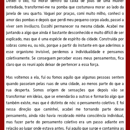
Deixei o lixo, fui morar dentro da caixa de joias de uma mulher
entediada, transformei-me na pomba que costumava morar ao lado da
janela de seu quarto. Vaguei por praças, comi muito milho, conheci o
amor das pombas e depois que perdi meu pequeno corpo alado, passei a
viver sem invólucro. Escolhi permanecer na mesma cidade. Acabei me
juntando a algo que ainda é bastante desconhecido e muito difícil de ser
explicado, mas que é uma espécie de espírito da cidade. Construída por
sobras como eu, ou nós, porque a partir do instante em que aderimos a
esse organismo invisível, perdemos a individualidade e pensamos
coletivamente. Se conseguem perceber esses meus pensamentos, fica
claro que os reuni após deixar de pertencer a essa força.
Mas voltemos a ela, fui ou fomos aquilo que algumas pessoas sentem
quando passeiam pelas ruas de uma cidade, ao menos parte do que a
rua desperta. Somos origem de sensações que depois vão se
transformar em ideias, que se emendarão a outras e formarão algo que
também existe, mas que é distinto de nós: o pensamento coletivo. E foi
nessa direção que caminhei, acabei me tornando parte desse
pensamento, ainda não havia recobrado minha consciência individual,
mas fazer parte do pensamento coletivo era um passo adiante em
relação ao lugar onde estava antes. Fui aquilo que surge e contamina as