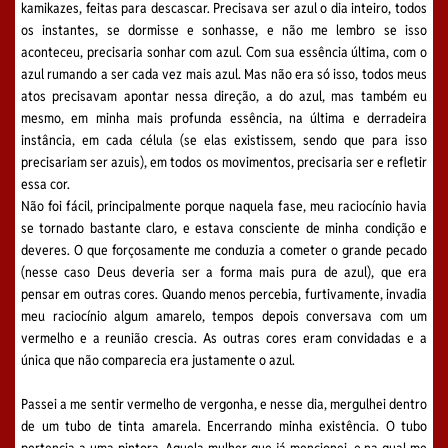
kamikazes, feitas para descascar. Precisava ser azul o dia inteiro, todos
os instantes, se dormisse e sonhasse, e não me lembro se isso
aconteceu, precisaria sonhar com azul. Com sua essência última, com o
azul rumando a ser cada vez mais azul. Mas não era só isso, todos meus
atos precisavam apontar nessa direção, a do azul, mas também eu
mesmo, em minha mais profunda essência, na última e derradeira
instância, em cada célula (se elas existissem, sendo que para isso
precisariam ser azuis), em todos os movimentos, precisaria ser e refletir
essa cor.
Não foi fácil, principalmente porque naquela fase, meu raciocínio havia
se tornado bastante claro, e estava consciente de minha condição e
deveres. O que forçosamente me conduzia a cometer o grande pecado
(nesse caso Deus deveria ser a forma mais pura de azul), que era
pensar em outras cores. Quando menos percebia, furtivamente, invadia
meu raciocínio algum amarelo, tempos depois conversava com um
vermelho e a reunião crescia. As outras cores eram convidadas e a
única que não comparecia era justamente o azul.
Passei a me sentir vermelho de vergonha, e nesse dia, mergulhei dentro
de um tubo de tinta amarela. Encerrando minha existência. O tubo