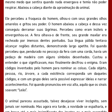
mesmo medo que sentira quando nada enxergava e temia não poder
respirar. Abaixou a cabeça diante da aproximação do animal.
Ele percebeu a fraqueza do homem, olhou-o com seus grandes olhos
amarelos e gritou seu poder. O homem abaixou a cabeça e dessa vez
conseguiu derramar suas lágrimas. Percebeu como eram inúteis e
envergonhou-se. A fera olhava-o de frente, seu grande maxilar era
recheado por imensos dentes pontudos. Sua língua pálida tentava
alcançar regiões distantes, demonstrando largo apetite. Foi quando
percebeu que, pendurado no pescoço da fera com uma corda, havia um
pedaço de madeira com alguns símbolos desenhados. Custou a
entender o que significavam, mas finalmente decifrou o enigma. Eram
códigos inventados pelo homem para nominar as coisas. Cada objeto,
pessoa, rio, árvore, a cada existência correspondia um daqueles
códigos, e com um grupo deles seria possível expressar ideias e narrar
acontecimentos. Foi quando pronunciou em voz alta, aquilo que os sinais
soavam: “Leão”.
O animal pareceu assustado, talvez desejasse viver incógnito, sem
jamais ser nominado. Mas agora era tarde, a novidade se espalharia, e