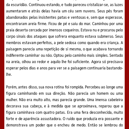
da escuridão. Continuou estando, e tudo pareceu cristalizar-se, as luzes
aumentaram e atrás delas havia um céu sem nuvens. Seus pés foram
abandonados pelas insistentes patas e ventosas e, sem que esperasse,
encontraram areia firme. Ficou de pé e saiu do mar. Caminhou por uma
praia deserta cercada por imensos coqueiros. Estava nu e procurou pelo
corpo sinais dos ataques que sofrera enquanto estava submerso. Seus
membros estavam perfeitos, a pele sedosa como quando era criança. A
paisagem parecia uma repetição de si mesma, o que acabava tornando
indiferente caminhar ou não. Optou pelo caminho mais simples. Sentado
na areia, olhou ao redor e aquilo lhe foi suficiente. Agora só precisava
esperar pelos dias e anos para ver se a paisagem continuaria bastando-
lhe.
Porém, antes disso, sua nova rotina foi rompida. Percebeu ao longe uma
figura caminhando em sua direção. Não parecia um homem ou uma
mulher. Não era muito alto, mas parecia grande. Uma imensa cabeleira
decorava sua cabeça, e à medida que se aproximava, reparou que a
figura caminhava com quatro patas. Era uma fera desconhecida, muito
forte e de aparência assustadora. O ruído que produzia era possante e
demonstrava um poder que o encheu de medo. Então se lembrou do