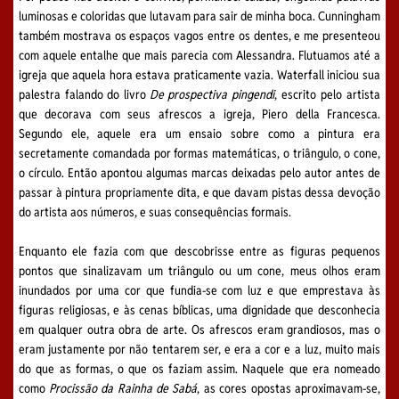
luminosas e coloridas que lutavam para sair de minha boca. Cunningham
também mostrava os espaços vagos entre os dentes, e me presenteou
com aquele entalhe que mais parecia com Alessandra. Flutuamos até a
igreja que aquela hora estava praticamente vazia. Waterfall iniciou sua
palestra falando do livro
De
prospectiva pingendi
, escrito pelo artista
que decorava com seus afrescos a igreja, Piero della Francesca.
Segundo ele, aquele era um ensaio sobre como a pintura era
secretamente comandada por formas matemáticas, o triângulo, o cone,
o círculo. Então apontou algumas marcas deixadas pelo autor antes de
passar à pintura propriamente dita, e que davam pistas dessa devoção
do artista aos números, e suas consequências formais.
Enquanto ele fazia com que descobrisse entre as figuras pequenos
pontos que sinalizavam um triângulo ou um cone, meus olhos eram
inundados por uma cor que fundia-se com luz e que emprestava às
figuras religiosas, e às cenas bíblicas, uma dignidade que desconhecia
em qualquer outra obra de arte. Os afrescos eram grandiosos, mas o
eram justamente por não tentarem ser, e era a cor e a luz, muito mais
do que as formas, o que os faziam assim. Naquele que era nomeado
como
Procissão da Rainha de Sabá
, as cores opostas aproximavam-se,