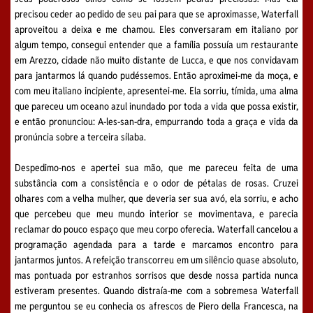
precisou ceder ao pedido de seu pai para que se aproximasse, Waterfall
aproveitou a deixa e me chamou. Eles conversaram em italiano por
algum tempo, consegui entender que a família possuía um restaurante
em Arezzo, cidade não muito distante de Lucca, e que nos convidavam
para jantarmos lá quando pudéssemos. Então aproximei-me da moça, e
com meu italiano incipiente, apresentei-me. Ela sorriu, tímida, uma alma
que pareceu um oceano azul inundado por toda a vida que possa existir,
e então pronunciou: A-les-san-dra, empurrando toda a graça e vida da
pronúncia sobre a terceira sílaba.
Despedimo-nos e apertei sua mão, que me pareceu feita de uma
substância com a consistência e o odor de pétalas de rosas. Cruzei
olhares com a velha mulher, que deveria ser sua avó, ela sorriu, e acho
que percebeu que meu mundo interior se movimentava, e parecia
reclamar do pouco espaço que meu corpo oferecia. Waterfall cancelou a
programação agendada para a tarde e marcamos encontro para
jantarmos juntos. A refeição transcorreu em um silêncio quase absoluto,
mas pontuada por estranhos sorrisos que desde nossa partida nunca
estiveram presentes. Quando distraía-me com a sobremesa Waterfall
me perguntou se eu conhecia os afrescos de Piero della Francesca, na