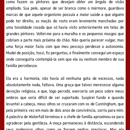
como fazem os pintores que desejam obter um ângulo de visão
ampliado. Sua pele, apesar de ser branca como o mármore, guardava
marcas de que aquele organismo possuía a maior saúde a que alguém
pode ter direito, as maçãs do rosto eram levemente manchadas por
uma tonalidade rosada que só havia visto anteriormente em telas de
grandes pintores. Voltei-me para a muralha e os pequenos musgos que
cobriam a parte mais próxima do chão. Não queria parecer vulgar, mas
uma força maior fazia com que meu pescoço perdesse a autonomia.
Mudei de posição, tossi, fiz perguntas, e finalmente consegui um espaço
onde conseguiria contemplá-la sem que ela ou nenhum membro de sua
família percebesse.
Ela era a harmonia, não havia ali nenhuma gota de excessos, nada
absolutamente nada, faltava. Uma graça que talvez merecesse alguma
devoção religiosa, e que, logo percebi, exerceria um peso sobre meus
ombros que seria difícil de ser suportado. Suspirei fundo e quando
levantei a cabeça, meus olhos se cruzaram com os de Cunningham, que
pela primeira vez em mais de dois anos de convivência, sorriu para mim.
A palestra de Waterfall terminou e o chefe de família aproximou-se para
agradecer pela gentileza. A moça permaneceu à distância, escondendo
seus poderosos olhos como se fossem pedras preciosas. Mas ela