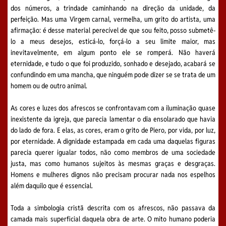
dos números, a trindade caminhando na direção da unidade, da
perfeição. Mas uma Virgem carnal, vermelha, um grito do artista, uma
afirmação: é desse material perecível de que sou feito, posso submetê-
lo a meus desejos, esticá-lo, forçá-lo a seu limite maior, mas
inevitavelmente, em algum ponto ele se romperá. Não haverá
eternidade, e tudo o que foi produzido, sonhado e desejado, acabará se
confundindo em uma mancha, que ninguém pode dizer se se trata de um
homem ou de outro animal.
As cores e luzes dos afrescos se confrontavam com a iluminação quase
inexistente da igreja, que parecia lamentar o dia ensolarado que havia
do lado de fora. E elas, as cores, eram o grito de Piero, por vida, por luz,
por eternidade. A dignidade estampada em cada uma daquelas figuras
parecia querer igualar todos, não como membros de uma sociedade
justa, mas como humanos sujeitos às mesmas graças e desgraças.
Homens e mulheres dignos não precisam procurar nada nos espelhos
além daquilo que é essencial.
Toda a simbologia cristã descrita com os afrescos, não passava da
camada mais superficial daquela obra de arte. O mito humano poderia