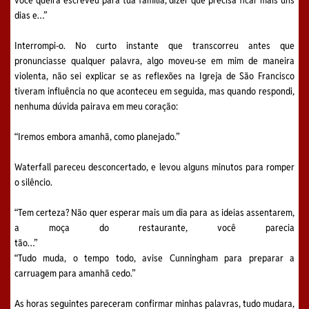
você queira escreveu para tua família, dizer que precisa ficar mais uns
dias e…”
Interrompi-o. No curto instante que transcorreu antes que
pronunciasse qualquer palavra, algo moveu-se em mim de maneira
violenta, não sei explicar se as reflexões na Igreja de São Francisco
tiveram influência no que aconteceu em seguida, mas quando respondi,
nenhuma dúvida pairava em meu coração:
“Iremos embora amanhã, como planejado.”
Waterfall pareceu desconcertado, e levou alguns minutos para romper
o silêncio.
“Tem certeza? Não quer esperar mais um dia para as ideias assentarem,
a moça do restaurante, você parecia
tão…”
“Tudo muda, o tempo todo, avise Cunningham para preparar a
carruagem para amanhã cedo.”
As horas seguintes pareceram confirmar minhas palavras, tudo mudara,