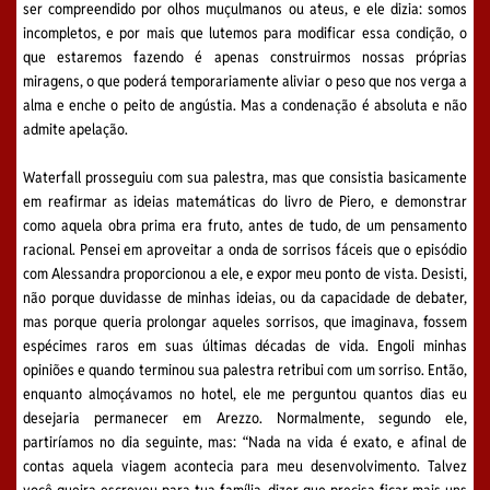
ser compreendido por olhos muçulmanos ou ateus, e ele dizia: somos
incompletos, e por mais que lutemos para modificar essa condição, o
que estaremos fazendo é apenas construirmos nossas próprias
miragens, o que poderá temporariamente aliviar o peso que nos verga a
alma e enche o peito de angústia. Mas a condenação é absoluta e não
admite apelação.
Waterfall prosseguiu com sua palestra, mas que consistia basicamente
em reafirmar as ideias matemáticas do livro de Piero, e demonstrar
como aquela obra prima era fruto, antes de tudo, de um pensamento
racional. Pensei em aproveitar a onda de sorrisos fáceis que o episódio
com Alessandra proporcionou a ele, e expor meu ponto de vista. Desisti,
não porque duvidasse de minhas ideias, ou da capacidade de debater,
mas porque queria prolongar aqueles sorrisos, que imaginava, fossem
espécimes raros em suas últimas décadas de vida. Engoli minhas
opiniões e quando terminou sua palestra retribui com um sorriso. Então,
enquanto almoçávamos no hotel, ele me perguntou quantos dias eu
desejaria permanecer em Arezzo. Normalmente, segundo ele,
partiríamos no dia seguinte, mas: “Nada na vida é exato, e afinal de
contas aquela viagem acontecia para meu desenvolvimento. Talvez