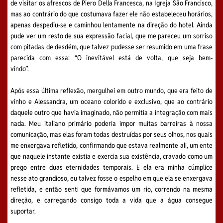
de visitar os afrescos de Piero Della Francesca, na Igreja São Francisco,
mas ao contrário do que costumava fazer ele não estabeleceu horários,
apenas despediu-se e caminhou lentamente na direção do hotel. Ainda
pude ver um resto de sua expressão facial, que me pareceu um sorriso
com pitadas de desdém, que talvez pudesse ser resumido em uma frase
parecida com essa: “O inevitável está de volta, que seja bem-
vindo”.
Após essa última reflexão, mergulhei em outro mundo, que era feito de
vinho e Alessandra, um oceano colorido e exclusivo, que ao contrário
daquele outro que havia imaginado, não permitia a integração com mais
nada. Meu italiano primário poderia impor muitas barreiras à nossa
comunicação, mas elas foram todas destruídas por seus olhos, nos quais
me enxergava refletido, confirmando que estava realmente ali, um ente
que naquele instante existia e exercia sua existência, cravado como um
prego entre duas eternidades temporais. E ela era minha cúmplice
nesse ato grandioso, eu talvez fosse o espelho em que ela se enxergava
refletida, e então senti que formávamos um rio, correndo na mesma
direção, e carregando consigo toda a vida que a água consegue
suportar.