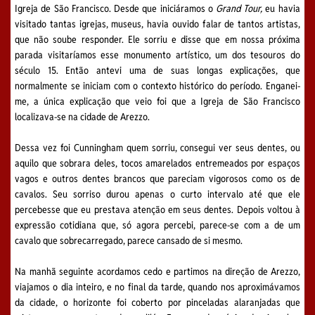
Igreja de São Francisco. Desde que iniciáramos o
Grand Tour,
eu havia
visitado tantas igrejas, museus, havia ouvido falar de tantos artistas,
que não soube responder. Ele sorriu e disse que em nossa próxima
parada visitaríamos esse monumento artístico, um dos tesouros do
século 15. Então antevi uma de suas longas explicações, que
normalmente se iniciam com o contexto histórico do período. Enganei-
me, a única explicação que veio foi que a Igreja de São Francisco
localizava-se na cidade de Arezzo.
Dessa vez foi Cunningham quem sorriu, consegui ver seus dentes, ou
aquilo que sobrara deles, tocos amarelados entremeados por espaços
vagos e outros dentes brancos que pareciam vigorosos como os de
cavalos. Seu sorriso durou apenas o curto intervalo até que ele
percebesse que eu prestava atenção em seus dentes. Depois voltou à
expressão cotidiana que, só agora percebi, parece-se com a de um
cavalo que sobrecarregado, parece cansado de si mesmo.
Na manhã seguinte acordamos cedo e partimos na direção de Arezzo,
viajamos o dia inteiro, e no final da tarde, quando nos aproximávamos
da cidade, o horizonte foi coberto por pinceladas alaranjadas que