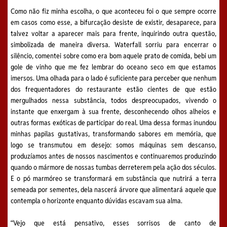
Como não fiz minha escolha, o que aconteceu foi o que sempre ocorre
em casos como esse, a bifurcação desiste de existir, desaparece, para
talvez voltar a aparecer mais para frente, inquirindo outra questão,
simbolizada de maneira diversa. Waterfall sorriu para encerrar o
silêncio, comentei sobre como era bom aquele prato de comida, bebi um
gole de vinho que me fez lembrar do oceano seco em que estamos
imersos. Uma olhada para o lado é suficiente para perceber que nenhum
dos frequentadores do restaurante estão cientes de que estão
mergulhados nessa substância, todos despreocupados, vivendo o
instante que enxergam à sua frente, desconhecendo olhos alheios e
outras formas exóticas de participar do real. Uma dessa formas inundou
minhas papilas gustativas, transformando sabores em memória, que
logo se transmutou em desejo: somos máquinas sem descanso,
produzíamos antes de nossos nascimentos e continuaremos produzindo
quando o mármore de nossas tumbas derreterem pela ação dos séculos.
E o pó marmóreo se transformará em substância que nutrirá a terra
semeada por sementes, dela nascerá árvore que alimentará aquele que
contempla o horizonte enquanto dúvidas escavam sua alma.
“Vejo que está pensativo, esses sorrisos de canto de