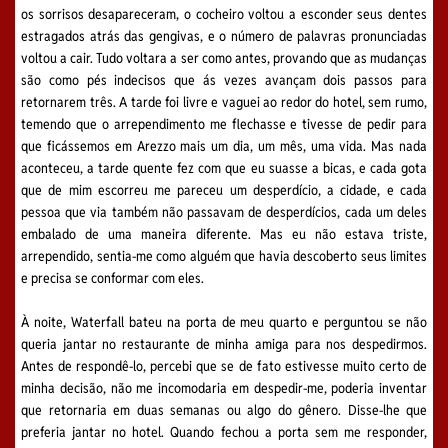
os sorrisos desapareceram, o cocheiro voltou a esconder seus dentes
estragados atrás das gengivas, e o número de palavras pronunciadas
voltou a cair. Tudo voltara a ser como antes, provando que as mudanças
são como pés indecisos que ás vezes avançam dois passos para
retornarem três. A tarde foi livre e vaguei ao redor do hotel, sem rumo,
temendo que o arrependimento me flechasse e tivesse de pedir para
que ficássemos em Arezzo mais um dia, um mês, uma vida. Mas nada
aconteceu, a tarde quente fez com que eu suasse a bicas, e cada gota
que de mim escorreu me pareceu um desperdício, a cidade, e cada
pessoa que via também não passavam de desperdícios, cada um deles
embalado de uma maneira diferente. Mas eu não estava triste,
arrependido, sentia-me como alguém que havia descoberto seus limites
e precisa se conformar com eles.
À noite, Waterfall bateu na porta de meu quarto e perguntou se não
queria jantar no restaurante de minha amiga para nos despedirmos.
Antes de respondê-lo, percebi que se de fato estivesse muito certo de
minha decisão, não me incomodaria em despedir-me, poderia inventar
que retornaria em duas semanas ou algo do gênero. Disse-lhe que
preferia jantar no hotel. Quando fechou a porta sem me responder,