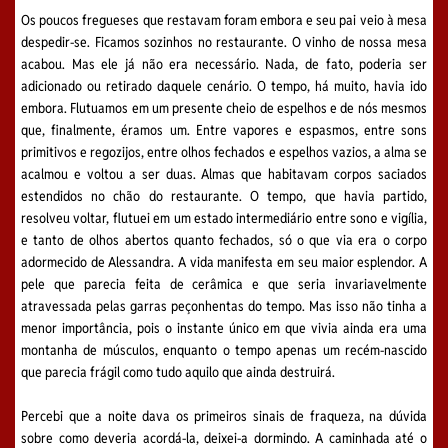
Os poucos fregueses que restavam foram embora e seu pai veio à mesa
despedir-se. Ficamos sozinhos no restaurante. O vinho de nossa mesa
acabou. Mas ele já não era necessário. Nada, de fato, poderia ser
adicionado ou retirado daquele cenário. O tempo, há muito, havia ido
embora. Flutuamos em um presente cheio de espelhos e de nós mesmos
que, finalmente, éramos um. Entre vapores e espasmos, entre sons
primitivos e regozijos, entre olhos fechados e espelhos vazios, a alma se
acalmou e voltou a ser duas. Almas que habitavam corpos saciados
estendidos no chão do restaurante. O tempo, que havia partido,
resolveu voltar, flutuei em um estado intermediário entre sono e vigília,
e tanto de olhos abertos quanto fechados, só o que via era o corpo
adormecido de Alessandra. A vida manifesta em seu maior esplendor. A
pele que parecia feita de cerâmica e que seria invariavelmente
atravessada pelas garras peçonhentas do tempo. Mas isso não tinha a
menor importância, pois o instante único em que vivia ainda era uma
montanha de músculos, enquanto o tempo apenas um recém-nascido
que parecia frágil como tudo aquilo que ainda destruirá.
Percebi que a noite dava os primeiros sinais de fraqueza, na dúvida
sobre como deveria acordá-la, deixei-a dormindo. A caminhada até o