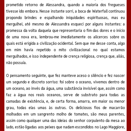
prometido retorno de Alessandra, quando a maioria dos fregueses
tivesse ido embora. Nesse instante sorri, a boca de Waterfall continuou
propondo brindes e espalhando iniquidades espirituosas, mas eu
mergulhei, até mesmo de Alessandra esqueci por alguns instantes: a
promessa da volta daquela que representaria o fim das dores e o início
de uma nova era, lembrou-me imediatamente os alicerces sobre os
quais está erigida a civilização ocidental. Sem que me desse conta, algo
em mim havia repetido o mito civilizacional no qual estamos
mergulhados, e isso independente de crença religiosa, crença que, aliás,
não possuía.
O pensamento seguinte, que fez manteve aceso o silêncio e fez nascer
um segundo e discreto sorriso: foi sobre o oceano, vivemos dentro de
um oceano, ao invés da água, uma substância invisível que, assim como
faz a água nos reais oceanos, serve de substrato para todas as
camadas de existência, e, de certa forma, amarra, em maior ou menor
grau, todas elas umas às outras. Os deliciosos fios de macarrão
molhados em um sangrento molho de tomates, são meus parentes,
assim como qualquer uma das ideias do senhor corpulento da mesa ao
lado, estão ligadas aos peixes que nadam escondidos no Lago Maggiore,