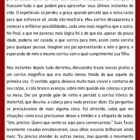
fizessem tudo o que podem para aproveitar seus últimos instantes de
vida. O espetáculo só perdeu a graça quando percebi que a única razão
para que estivesse ali, ainda não mostrara. Meu sorriso desapareceu e
comecei a enfileirar possibilidades, cada uma mais negativa que a outra.
No final, a que me pareceu mais lógica foi a de que ela, apesar da pouca
idade, poderia ser casada, e que sorrira para mim, assim como sorriria
para qualquer pessoa. Imaginei seu pai apresentando a mim o genro, e
esperando de mim o mesmo sorriso com o qual cumprimentei sua filha.
Mas instantes depois tudo derreteu, Alessandra trazia nossos pratos e
um sorriso magnífico que era muito menos tímido do que aquele da
primeira vez. O vestido, agora, deixava muito mais visível o contorno de
seu corpo, o colo branco avançou sobre mim quando ela colocou o prato
na mesa. Dei um grande gole de vinho e percebi o sorriso irônico de
Waterfall, que desviou a cabeça para nada precisar dizer. Ela perguntou
se precisávamos de mais alguma coisa. Fui atrevido, sabia que em
situações como essa precisamos deixar a timidez e a etiqueta de lados:
“Sim, preciso. Quero que sente-se aqui para conversarmos.” Suas faces
levemente rosadas enrubesceram, seus olhos escuros brilharam ainda
mais: “Eu preciso atender às outras mesas, mas quando o movimento