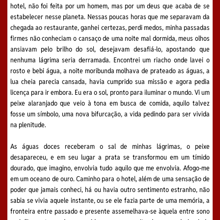
hotel, não foi feita por um homem, mas por um deus que acaba de se
estabelecer nesse planeta. Nessas poucas horas que me separavam da
chegada ao restaurante, ganhei certezas, perdi medos, minha passadas
firmes não conheciam o cansaço de uma noite mal dormida, meus olhos
ansiavam pelo brilho do sol, desejavam desafiá-lo, apostando que
nenhuma lágrima seria derramada. Encontrei um riacho onde lavei o
rosto e bebi água, a noite moribunda molhava de prateado as águas, a
lua cheia parecia cansada, havia cumprido sua missão e agora pedia
licença para ir embora. Eu era o sol, pronto para iluminar o mundo. Vi um
peixe alaranjado que veio à tona em busca de comida, aquilo talvez
fosse um símbolo, uma nova bifurcação, a vida pedindo para ser vivida
na plenitude.
As águas doces receberam o sal de minhas lágrimas, o peixe
desapareceu, e em seu lugar a prata se transformou em um tímido
dourado, que imagino, envolvia tudo aquilo que me envolvia. Afogo-me
em um oceano de ouro. Caminho para o hotel, além de uma sensação de
poder que jamais conheci, há ou havia outro sentimento estranho, não
sabia se vivia aquele instante, ou se ele fazia parte de uma memória, a
fronteira entre passado e presente assemelhava-se àquela entre sono