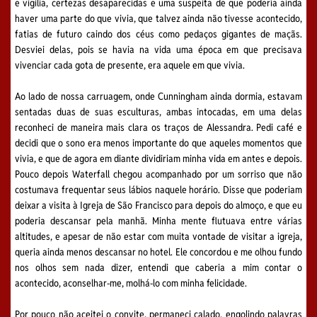
e vigília, certezas desaparecidas e uma suspeita de que poderia ainda
haver uma parte do que vivia, que talvez ainda não tivesse acontecido,
fatias de futuro caindo dos céus como pedaços gigantes de maçãs.
Desviei delas, pois se havia na vida uma época em que precisava
vivenciar cada gota de presente, era aquele em que vivia.
Ao lado de nossa carruagem, onde Cunningham ainda dormia, estavam
sentadas duas de suas esculturas, ambas intocadas, em uma delas
reconheci de maneira mais clara os traços de Alessandra. Pedi café e
decidi que o sono era menos importante do que aqueles momentos que
vivia, e que de agora em diante dividiriam minha vida em antes e depois.
Pouco depois Waterfall chegou acompanhado por um sorriso que não
costumava frequentar seus lábios naquele horário. Disse que poderiam
deixar a visita à Igreja de São Francisco para depois do almoço, e que eu
poderia descansar pela manhã. Minha mente flutuava entre várias
altitudes, e apesar de não estar com muita vontade de visitar a igreja,
queria ainda menos descansar no hotel. Ele concordou e me olhou fundo
nos olhos sem nada dizer, entendi que caberia a mim contar o
acontecido, aconselhar-me, molhá-lo com minha felicidade.
Por pouco não aceitei o convite, permaneci calado, engolindo palavras