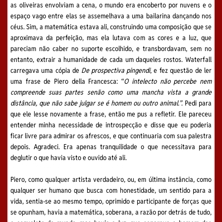
as oliveiras envolviam a cena, o mundo era encoberto por nuvens e o
espaço vago entre elas se assemelhava a uma bailarina dançando nos
céus. Sim, a matemática estava ali, construindo uma composição que se
aproximava da perfeição, mas ela lutava com as cores e a luz, que
pareciam não caber no suporte escolhido, e transbordavam, sem no
entanto, extrair a humanidade de cada um daqueles rostos. Waterfall
carregava uma cópia de
De prospectiva pingendi
, e fez questão de ler
uma frase de Piero della Francesca: “
O intelecto não percebe nem
compreende
suas partes senão como uma mancha vista a grande
distância, que não sabe julgar se é homem ou outro animal.”
. Pedi para
que ele lesse novamente a frase, então me pus a refletir. Ele pareceu
entender minha necessidade de introspecção e disse que eu poderia
ficar livre para admirar os afrescos, e que continuaria com sua palestra
depois. Agradeci. Era apenas tranquilidade o que necessitava para
deglutir o que havia visto e ouvido até ali.
Piero, como qualquer artista verdadeiro, ou, em última instância, como
qualquer ser humano que busca com honestidade, um sentido para a
vida, sentia-se ao mesmo tempo, oprimido e participante de forças que
se opunham, havia a matemática, soberana, a razão por detrás de tudo,