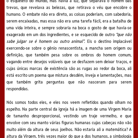
o esqueleto do mundo, mas havia a luz, que separava o homem das
trevas, que revelava as belezas, que retirava o véu que encobre o
humano. O embate não era direto, as coisas poderiam, com sabedoria,
serem encaixadas, mas essa não era uma tarefa fácil, era a batalha de
uma vida inteira, e sempre sobraria na boca o gosto de que havia-se
exagerado em um dos ingredientes, e se esquecido de outro
“que não
sabe julgar se é homem ou outro animal”
. Eis o destino implacável
exercendo-se sobre o gênio renascentista, a mancha sem origem ou
definição, que também pesa sobre os ombros do homem comum,
vagando entre desejos volúveis que se desfazem sem deixar traços, e
cujas únicas marcas de existência são as rugas ao redor da boca, ali
está escrito um poema que mistura desdém, inveja e lamentações, mas
que também grita perguntas que não nasceram para serem
respondidas.
Nós somos todos eles, e eles nos veem refletidos quando olham no
espelho. Na parte central da igreja há a imagem de uma Virgem Maria
de tamanho desproporcional, vestindo um traje vermelho, e que
envolve com seu manto várias figuras humanas cujas cabeças não vão
muito além da altura de seus joelhos. Não estaria ali a matemática? A
altura da Virgem, três vezes maior do que a dos humanos, a simbologia