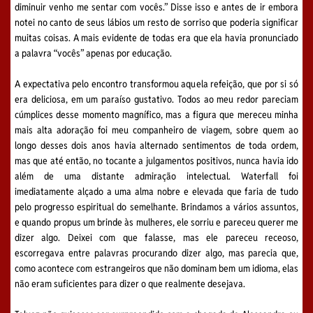
diminuir venho me sentar com vocês.” Disse isso e antes de ir embora
notei no canto de seus lábios um resto de sorriso que poderia significar
muitas coisas. A mais evidente de todas era que ela havia pronunciado
a palavra “vocês” apenas por educação.
A expectativa pelo encontro transformou aquela refeição, que por si só
era deliciosa, em um paraíso gustativo. Todos ao meu redor pareciam
cúmplices desse momento magnífico, mas a figura que mereceu minha
mais alta adoração foi meu companheiro de viagem, sobre quem ao
longo desses dois anos havia alternado sentimentos de toda ordem,
mas que até então, no tocante a julgamentos positivos, nunca havia ido
além de uma distante admiração intelectual. Waterfall foi
imediatamente alçado a uma alma nobre e elevada que faria de tudo
pelo progresso espiritual do semelhante. Brindamos a vários assuntos,
e quando propus um brinde às mulheres, ele sorriu e pareceu querer me
dizer algo. Deixei com que falasse, mas ele pareceu receoso,
escorregava entre palavras procurando dizer algo, mas parecia que,
como acontece com estrangeiros que não dominam bem um idioma, elas
não eram suficientes para dizer o que realmente desejava.