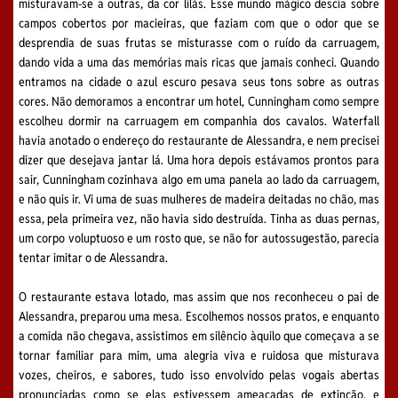
misturavam-se a outras, da cor lilás. Esse mundo mágico descia sobre
campos cobertos por macieiras, que faziam com que o odor que se
desprendia de suas frutas se misturasse com o ruído da carruagem,
dando vida a uma das memórias mais ricas que jamais conheci. Quando
entramos na cidade o azul escuro pesava seus tons sobre as outras
cores. Não demoramos a encontrar um hotel, Cunningham como sempre
escolheu dormir na carruagem em companhia dos cavalos. Waterfall
havia anotado o endereço do restaurante de Alessandra, e nem precisei
dizer que desejava jantar lá. Uma hora depois estávamos prontos para
sair, Cunningham cozinhava algo em uma panela ao lado da carruagem,
e não quis ir. Vi uma de suas mulheres de madeira deitadas no chão, mas
essa, pela primeira vez, não havia sido destruída. Tinha as duas pernas,
um corpo voluptuoso e um rosto que, se não for autossugestão, parecia
tentar imitar o de Alessandra.
O restaurante estava lotado, mas assim que nos reconheceu o pai de
Alessandra, preparou uma mesa. Escolhemos nossos pratos, e enquanto
a comida não chegava, assistimos em silêncio àquilo que começava a se
tornar familiar para mim, uma alegria viva e ruidosa que misturava
vozes, cheiros, e sabores, tudo isso envolvido pelas vogais abertas
pronunciadas como se elas estivessem ameaçadas de extinção, e