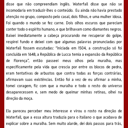
disse que não compreendiam inglês. Waterfall disse que não se
incomodaria em traduzir-lhes o conteúdo. Eu ainda não havia prestado
atenção no grupo, composto pelo casal, dois filhos, e uma mulher idosa.
Foi quando o mundo se fez carne. Dois olhos escuros que pareciam
conter todo o espírito humano, e que brilhavam como diamantes negros.
Baixei imediatamente a cabeça procurando me recuperar do golpe,
respirei fundo e deixei com que algumas palavras pronunciadas por
Waterfall fossem escutadas: “iniciada em 1504, a construção só foi
concluída em 1648, a República de Lucca temia a expansão da República
de Florença”, então passeei meus olhos pela muralha, mas
especificamente pela vida que crescia por entre os blocos de pedra,
eram tentativas de arbustos que contra todas as forças contrárias,
afirmavam suas existências. Então foi a vez de eu afirmar a minha,
tomei coragem, fiz com que a muralha e todo o resto do universo
desaparecessem e, sem medo de queimar minhas retinas, olhei na
direção da moça.
Ela pareceu perceber meu interesse e virou o rosto na direção de
Waterfall, que a essa altura traduzia para o italiano o que acabava de
explicar sobre a muralha. Sem muito alarde, dei dois passos para trás,