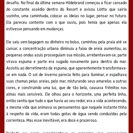
desafio. No final da última semana Hildebrand começou a ficar cansado
do constante assédio dentro do Resort e avisou Liotta que sairia
sozinho, uma caminhada, colocar as ideias no lugar, pensar no futuro.
Ela pareceu contente com o que ouviu, pois temia que apenas ela
estivesse pensando em mudanças.
Ele saiu sem bagagem ou dinheiro no bolso, caminhou pela praia até se
cansar, a concentração urbana diminuiu a faixa de areia aumentou, as
pequenas ondas azuis prosseguiam sua missão, arrebentavam-se, parte
virava espuma e parte era sugado novamente para dentro do mar.
Assistiu ao derretimento da espuma, que aparentemente transformava-
se em nada. O sol de inverno parecia feito para iluminar, e espalhava
suas chamas pelas areias, pelo mar, misturando seus amarelos a outras
cores, e construindo uma luz, que de tão bela, causava frêmitos nas
almas mais sensíveis. Ele olhou para o horizonte, uma perfeita linha,
então sentiu que tudo o que havia ao seu redor, era a vida acontecendo,
a mesma vida que animava os pensamentos que naquele instante tinha
à respeito da vida, eram todas gotas de água sendo conduzidas pela
correnteza. Mas esse inevitável, era doce e prazeroso.