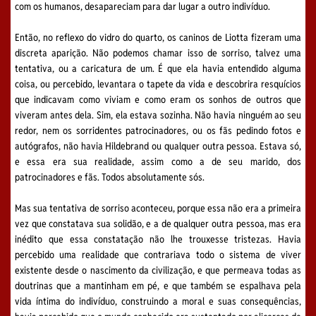
com os humanos, desapareciam para dar lugar a outro indivíduo.
Então, no reflexo do vidro do quarto, os caninos de Liotta fizeram uma
discreta aparição. Não podemos chamar isso de sorriso, talvez uma
tentativa, ou a caricatura de um. É que ela havia entendido alguma
coisa, ou percebido, levantara o tapete da vida e descobrira resquícios
que indicavam como viviam e como eram os sonhos de outros que
viveram antes dela. Sim, ela estava sozinha. Não havia ninguém ao seu
redor, nem os sorridentes patrocinadores, ou os fãs pedindo fotos e
autógrafos, não havia Hildebrand ou qualquer outra pessoa. Estava só,
e essa era sua realidade, assim como a de seu marido, dos
patrocinadores e fãs. Todos absolutamente sós.
Mas sua tentativa de sorriso aconteceu, porque essa não era a primeira
vez que constatava sua solidão, e a de qualquer outra pessoa, mas era
inédito que essa constatação não lhe trouxesse tristezas. Havia
percebido uma realidade que contrariava todo o sistema de viver
existente desde o nascimento da civilização, e que permeava todas as
doutrinas que a mantinham em pé, e que também se espalhava pela
vida íntima do indivíduo, construindo a moral e suas consequências,