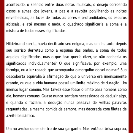
acontecido, o silêncio entre duas notas musicais, o desejo corroendo
ossos e almas dos jovens, a paz e a revolta polvilhando as noites
envelhecidas, as luzes de todas as cores e profundidades, os escuros
abissais, e até mesmo o nada, o quadrado significaria a soma e a
mistura de todos esses significados.
Hildebrand sorriu, havia decifrado seu enigma, mas um instante depois
seu sorriso derreteu como a espuma das ondas, a soma de todos
aqueles significados, mas o que isso queria dizer, se não conhecia os
significados individualmente? O que significava, por exemplo, uma
formiga, ou a luz rosada que acompanha o mergulho do sol no mar? Sua
descoberta equivalia à afirmação de que o universo era imensamente
grande, ou que a vida humana possui um limite máximo de duração. Um
imenso lugar comum. Mas talvez esse fosse o limite para homens como
ele, homens comuns. Quase nunca sentiam necessidade de deduzir algo,
e quando o faziam, a dedução nunca passava de velhas palavras
requentadas, a mesma comida de sempre, mas decorada com filetes de
azeite balsâmico.
Um nó avolumou-se dentro de sua garganta. Mas então a brisa soprou,