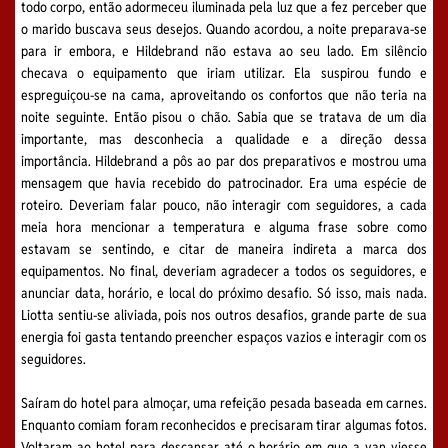
todo corpo, então adormeceu iluminada pela luz que a fez perceber que
o marido buscava seus desejos. Quando acordou, a noite preparava-se
para ir embora, e Hildebrand não estava ao seu lado. Em silêncio
checava o equipamento que iriam utilizar. Ela suspirou fundo e
espreguiçou-se na cama, aproveitando os confortos que não teria na
noite seguinte. Então pisou o chão. Sabia que se tratava de um dia
importante, mas desconhecia a qualidade e a direção dessa
importância. Hildebrand a pôs ao par dos preparativos e mostrou uma
mensagem que havia recebido do patrocinador. Era uma espécie de
roteiro. Deveriam falar pouco, não interagir com seguidores, a cada
meia hora mencionar a temperatura e alguma frase sobre como
estavam se sentindo, e citar de maneira indireta a marca dos
equipamentos. No final, deveriam agradecer a todos os seguidores, e
anunciar data, horário, e local do próximo desafio. Só isso, mais nada.
Liotta sentiu-se aliviada, pois nos outros desafios, grande parte de sua
energia foi gasta tentando preencher espaços vazios e interagir com os
seguidores.
Saíram do hotel para almoçar, uma refeição pesada baseada em carnes.
Enquanto comiam foram reconhecidos e precisaram tirar algumas fotos.
Voltaram ao hotel para descansar até o horário em que a van viesse