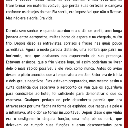
transformar em material volúvel, que perdia suas certezas e dançava
conforme os desejos do mar. Ela sorriu, era impossível que não o fizesse.
Mas não era alegria. Era vida.
Dormiu sem sonhar e quando acordou era o dia de partir, uma longa
jornada entre aeroportos, muitas horas de espera e na chegada, muito
frio. Depois disso as entrevistas, sorrisos e frases nas quais pouco
acreditava. Agora o medo parecia distante, uma sombra que paira no
horizonte, mas que acabamos nos esquecendo de sua presença.
Estavam ansiosos, que o frio viesse logo, só assim poderiam se livrar
dele o mais rápido possível. E ele veio, como nunca. Antes do avião
descer o piloto anunciou que a temperatura em Ulan Bator era de trinta
e dois graus negativos. Eles estavam preparados, mas mesmo assim a
curta distância que separava o aeroporto da van que os aguardava
para conduzi-los ao hotel, foi suficiente para demonstrar o que os
esperava. Qualquer pedaço de pele descoberta parecia que era
atravessada por uma flecha na forma de espinhos, que rasgava a pele e
a inflamava, até o dor se tornar insuportável. Depois disso o que vinha
era o desligamento daquela função, uma mão, pé ou nariz, que
deixavam de cumprir suas funções e eram desconectados para