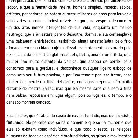
havia percebido que o mundo conhecido era sustentado por alicerces de
isopor, e que a humanidade inteira, homens simples, imbecis, sábios,
artistas, pensadores, se batera durante milhares de anos para louvar a
solidez dessas colunas indestrutíveis. E agora, na véspera de cometer
um dos atos menos inteligentes de sua vida, enquanto um marido
náufrago, que a arrastara para o desastre, dormia, e ela contemplava
uma paisagem entristecida, assistindo almas anestesiadas pelo frio,
afogadas em uma cidade cujo medieval era lentamente devorado pela
luz desalmada dos leds anglofônicos, ela, Liotta, uma ex-prostituta, uma
mulher não muito distante da velhice, que acabou de perder seus
contornos para a gordura, e desconhece qualquer ligeiro esboço de
como será seu futuro próximo, e por isso teme e por isso treme, essa
mulher que perdeu a filha deficiente, que agora repousa não muito
distante do mestre Balzac, mas que ela mesma sabe que nem a filha
nem Balzac repousam em lugar algum, pois os lugares, o tempo, e o
cansaço morrem conosco.
Essa mulher, que é tábua do casco de navio afundado, mas que persiste,
flutuando, ela percebe que só há o homem e que só há mulher, e que
eles só existem como indivíduos, e que todo o resto, as relações
humanas de todas as espécies e profundidades, os gritos e movimentos