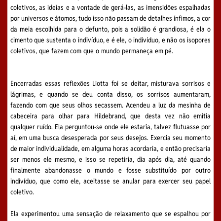
coletivos, as ideias e a vontade de gerá-las, as imensidões espalhadas
por universos e átomos, tudo isso não passam de detalhes ínfimos, a cor
da meia escolhida para o defunto, pois a solidão é grandiosa, é ela o
cimento que sustenta o indivíduo, e é ele, o indivíduo, e não os isopores
coletivos, que fazem com que o mundo permaneça em pé.
Encerradas essas reflexões Liotta foi se deitar, misturava sorrisos e
lágrimas, e quando se deu conta disso, os sorrisos aumentaram,
fazendo com que seus olhos secassem. Acendeu a luz da mesinha de
cabeceira para olhar para Hildebrand, que desta vez não emitia
qualquer ruído. Ela perguntou-se onde ele estaria, talvez flutuasse por
aí, em uma busca desesperada por seus desejos. Exercia seu momento
de maior individualidade, em alguma horas acordaria, e então precisaria
ser menos ele mesmo, e isso se repetiria, dia após dia, até quando
finalmente abandonasse o mundo e fosse substituído por outro
indivíduo, que como ele, aceitasse se anular para exercer seu papel
coletivo.
Ela experimentou uma sensação de relaxamento que se espalhou por