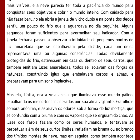
mais visíveis, e a neve parecia ter toda a paciência do mundo para
conquistar seus objetivos e cobrir o mundo inteiro. Com cuidado para
não fazer barulho ela abriu a janela de vidro duplo e na ponta dos dedos
sentiu um pouco do frio que a aguardava no dia seguinte. Alguns
segundos foram suficientes para avermelhar seu indicador. Com a
janela fechada passou a observar a infinidade de pequenos pontos de
luz amarelada que se espalhavam pela cidade, cada um deles
representava uma ou algumas consciências. Todas devidamente
protegidas do frio, estivessem em casa ou dentro de seus carros, que
também emitiam luzes amareladas, todos se isolavam das forças da
natureza, construindo iglus que embalavam corpos e almas, e
preparavam para um sono implacável.
Mas ela, Liotta, era a vela acesa que iluminava esse mundo pálido,
espalhando os meios-tons incinerados por sua alma vigilante. Era olho e
sombra anônima, e aspirava os odores sob a forma de luz mortiça, que
se confundia com a bruma e com os vapores que se erguiam do chão. As
luzes dos faróis faziam como os seres humanos, e tentavam se
perpetuar além de seus curtos limites, refletiam na bruma ou no branco
dos tímidos montes de neve, mas em seguida, como também acontece