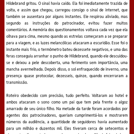
Hildebrand gritou. O sinal havia caído. Ela foi imediatamente trazida de
volta, e assim que chegou, carregou consigo o sinal de internet, que
também se ausentara por alguns instantes. Ele respirou aliviado, mas
segundo as instruções do patrocinador, evitou fazer muitos
comentários. A memória dos questionamentos voltava cada vez que ela
olhava para cima, mesmo quando as estrelas começaram a se preparar
para a viagem, e as luzes melancólicas atacaram a escuridão. Esse foi o
instante mais frio, o termômetro bateu dezessete negativos, e uma das
feras conseguiu arranhar o punho de Hildebrand, quando ele descuidou-
se e deixou a pele descoberta, uma ferimento sem importância, uma
mancha avermelhada. Depois disso, o sol enfraquecido de inverno, uma
presença quase protocolar, dezesseis, quinze, quando encerraram a
transmissão.
Roteiro obedecido com precisão, tudo perfeito. Voltaram ao hotel e
ambos atacaram o sono como um pai que tem pela frente o algoz
amarrado de seu único filho. Na metade da tarde foram acordados por
agentes dos patrocinadores, queriam cumprimentá-los e mostrarem
números da audiência, a quantidade de seguidores havia aumentado
para um milhão e duzentos mil. Eles tiveram cerca de setecentos e