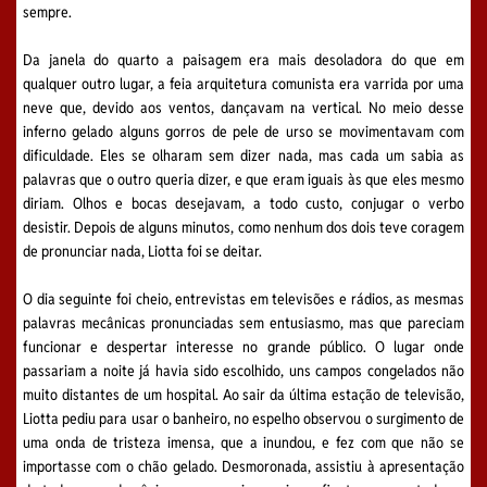
sempre.
Da janela do quarto a paisagem era mais desoladora do que em
qualquer outro lugar, a feia arquitetura comunista era varrida por uma
neve que, devido aos ventos, dançavam na vertical. No meio desse
inferno gelado alguns gorros de pele de urso se movimentavam com
dificuldade. Eles se olharam sem dizer nada, mas cada um sabia as
palavras que o outro queria dizer, e que eram iguais às que eles mesmo
diriam. Olhos e bocas desejavam, a todo custo, conjugar o verbo
desistir. Depois de alguns minutos, como nenhum dos dois teve coragem
de pronunciar nada, Liotta foi se deitar.
O dia seguinte foi cheio, entrevistas em televisões e rádios, as mesmas
palavras mecânicas pronunciadas sem entusiasmo, mas que pareciam
funcionar e despertar interesse no grande público. O lugar onde
passariam a noite já havia sido escolhido, uns campos congelados não
muito distantes de um hospital. Ao sair da última estação de televisão,
Liotta pediu para usar o banheiro, no espelho observou o surgimento de
uma onda de tristeza imensa, que a inundou, e fez com que não se
importasse com o chão gelado. Desmoronada, assistiu à apresentação