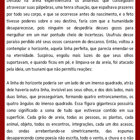
Deitado na areia experimentava os amarelos que conseguiam
atravessar suas pálpebras, uma tenra situação, que espalhava prazeres
por todo seu corpo, e que se ocorresse antes do nascimento, e o feto
tivesse poderes sobre o seu destino, faria com que a humanidade
desaparecesse, pois ninguém se despediria desses gozos para
mergulhar em um mar pontudo cheio de incertezas. Usufruiu desse
paraíso perdido até seus ossos cansarem do descanso. Então, voltou a
contemplar o horizonte, aquela linha perfeita, que parecia emendar-se
na eternidade. Suspirou, engoliu mais luzes do que seus olhos
suportavam, e quando ficou em pé, e limpava-se da areia, foi atacado
pela ideia, um tsunami que não permitiu reações:
A linha do horizonte poderia ser um lado de um imenso quadrado, atrás
dele haveria outra linha, invisível aos seus olhos, e dos dois lados, mais
duas linhas, que prosseguiriam, formando quatro entroncamentos, os
quatro ângulos do imenso quadrado. Essa figura gigantesca possuiria
como significado a soma de tudo que estivesse contido em sua
superfície. Cada grão de areia, todas as pessoas, as plantas, cada
animal, objeto, todos os encontros, integrações, cada um dos acasos,
das ondas arrebentando-se simetricamente, das espumas
desaparecendo como poesia não escrita, todo o vento, a chuva e o não