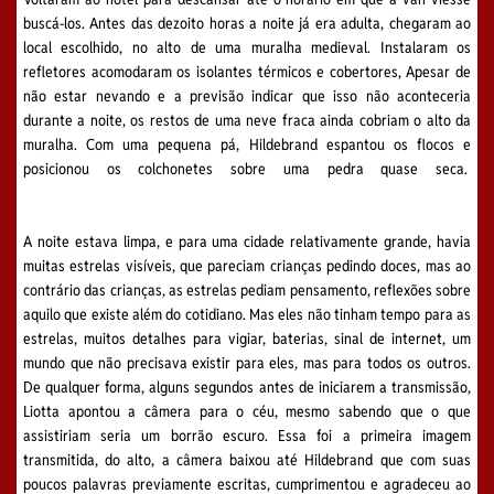
buscá-los. Antes das dezoito horas a noite já era adulta, chegaram ao
local escolhido, no alto de uma muralha medieval. Instalaram os
refletores acomodaram os isolantes térmicos e cobertores, Apesar de
não estar nevando e a previsão indicar que isso não aconteceria
durante a noite, os restos de uma neve fraca ainda cobriam o alto da
muralha. Com uma pequena pá, Hildebrand espantou os flocos e
posicionou os colchonetes sobre uma pedra quase seca.
A noite estava limpa, e para uma cidade relativamente grande, havia
muitas estrelas visíveis, que pareciam crianças pedindo doces, mas ao
contrário das crianças, as estrelas pediam pensamento, reflexões sobre
aquilo que existe além do cotidiano. Mas eles não tinham tempo para as
estrelas, muitos detalhes para vigiar, baterias, sinal de internet, um
mundo que não precisava existir para eles, mas para todos os outros.
De qualquer forma, alguns segundos antes de iniciarem a transmissão,
Liotta apontou a câmera para o céu, mesmo sabendo que o que
assistiriam seria um borrão escuro. Essa foi a primeira imagem
transmitida, do alto, a câmera baixou até Hildebrand que com suas
poucos palavras previamente escritas, cumprimentou e agradeceu ao