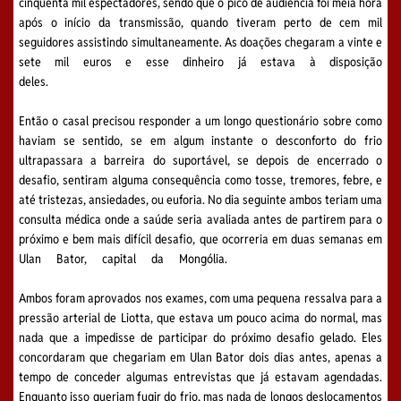
cinquenta mil espectadores, sendo que o pico de audiência foi meia hora
após o início da transmissão, quando tiveram perto de cem mil
seguidores assistindo simultaneamente. As doações chegaram a vinte e
sete mil euros e esse dinheiro já estava à disposição
deles.
Então o casal precisou responder a um longo questionário sobre como
haviam se sentido, se em algum instante o desconforto do frio
ultrapassara a barreira do suportável, se depois de encerrado o
desafio, sentiram alguma consequência como tosse, tremores, febre, e
até tristezas, ansiedades, ou euforia. No dia seguinte ambos teriam uma
consulta médica onde a saúde seria avaliada antes de partirem para o
próximo e bem mais difícil desafio, que ocorreria em duas semanas em
Ulan Bator, capital da Mongólia.
Ambos foram aprovados nos exames, com uma pequena ressalva para a
pressão arterial de Liotta, que estava um pouco acima do normal, mas
nada que a impedisse de participar do próximo desafio gelado. Eles
concordaram que chegariam em Ulan Bator dois dias antes, apenas a
tempo de conceder algumas entrevistas que já estavam agendadas.
Enquanto isso queriam fugir do frio, mas nada de longos deslocamentos