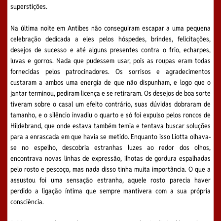
superstições.
Na última noite em Antibes não conseguiram escapar a uma pequena
celebração dedicada a eles pelos hóspedes, brindes, felicitações,
desejos de sucesso e até alguns presentes contra o frio, echarpes,
luvas e gorros. Nada que pudessem usar, pois as roupas eram todas
fornecidas pelos patrocinadores. Os sorrisos e agradecimentos
custaram a ambos uma energia de que não dispunham, e logo que o
jantar terminou, pediram licença e se retiraram. Os desejos de boa sorte
tiveram sobre o casal um efeito contrário, suas dúvidas dobraram de
tamanho, e o silêncio invadiu o quarto e só foi expulso pelos roncos de
Hildebrand, que onde estava também temia e tentava buscar soluções
para a enrascada em que havia se metido. Enquanto isso Liotta olhava-
se no espelho, descobria estranhas luzes ao redor dos olhos,
encontrava novas linhas de expressão, ilhotas de gordura espalhadas
pelo rosto e pescoço, mas nada disso tinha muita importância. O que a
assustou foi uma sensação estranha, aquele rosto parecia haver
perdido a ligação íntima que sempre mantivera com a sua própria
consciência.