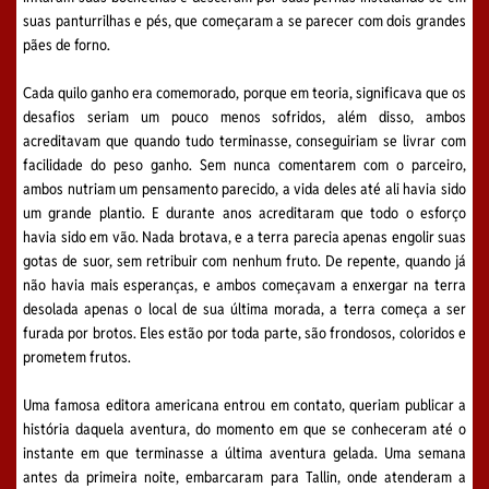
suas panturrilhas e pés, que começaram a se parecer com dois grandes
pães de forno.
Cada quilo ganho era comemorado, porque em teoria, significava que os
desafios seriam um pouco menos sofridos, além disso, ambos
acreditavam que quando tudo terminasse, conseguiriam se livrar com
facilidade do peso ganho. Sem nunca comentarem com o parceiro,
ambos nutriam um pensamento parecido, a vida deles até ali havia sido
um grande plantio. E durante anos acreditaram que todo o esforço
havia sido em vão. Nada brotava, e a terra parecia apenas engolir suas
gotas de suor, sem retribuir com nenhum fruto. De repente, quando já
não havia mais esperanças, e ambos começavam a enxergar na terra
desolada apenas o local de sua última morada, a terra começa a ser
furada por brotos. Eles estão por toda parte, são frondosos, coloridos e
prometem frutos.
Uma famosa editora americana entrou em contato, queriam publicar a
história daquela aventura, do momento em que se conheceram até o
instante em que terminasse a última aventura gelada. Uma semana
antes da primeira noite, embarcaram para Tallin, onde atenderam a