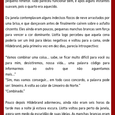
pequeno refletor. Tudo pareceu funcionar bem, e após alguns instantes
suavam, pois o quarto era aquecido.
Da janela contemplavam alguns indecisos flocos de neve arrastados por
uma brisa, e que dançavam antes de finalmente caírem sobre o asfalto
cinzento. Eles ainda eram poucos, pequenas manchas brancas sem força
para vencer a cor dominante. Liotta logo percebeu que aquela cena
poderia ser um ímã para ideias negativas e voltou para a cama, onde
Hildebrand, pela primeira vez em dez dias, parecia introspectivo:
“Vamos combinar uma coisa… sabe, se ficar muito difícil para você ou
para mim, desistiremos, nossa vida… uma palavra código para
informarmos ao outro que não aguentamos
mais…”
“Sim, mas vamos conseguir… em todo caso concordo, a palavra pode
ser: limoeiro. A volta ao calor de Limoeiro do Norte.”
“Combinado.”
Pouco depois Hildebrand adormeceu, ainda não eram seis horas da
tarde mas a noite já estava escura. Liotta voltou para perto da janela,
agora sem medo da escuridão de suas ideias. As manchas brancas eram