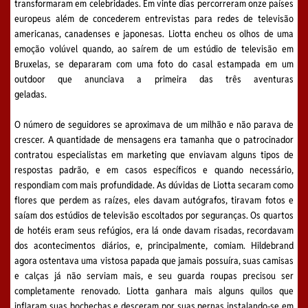
transformaram em celebridades. Em vinte dias percorreram onze países
europeus além de concederem entrevistas para redes de televisão
americanas, canadenses e japonesas. Liotta encheu os olhos de uma
emoção volúvel quando, ao saírem de um estúdio de televisão em
Bruxelas, se depararam com uma foto do casal estampada em um
outdoor que anunciava a primeira das três aventuras
geladas.
O número de seguidores se aproximava de um milhão e não parava de
crescer. A quantidade de mensagens era tamanha que o patrocinador
contratou especialistas em marketing que enviavam alguns tipos de
respostas padrão, e em casos específicos e quando necessário,
respondiam com mais profundidade. As dúvidas de Liotta secaram como
flores que perdem as raízes, eles davam autógrafos, tiravam fotos e
saíam dos estúdios de televisão escoltados por seguranças. Os quartos
de hotéis eram seus refúgios, era lá onde davam risadas, recordavam
dos acontecimentos diários, e, principalmente, comiam. Hildebrand
agora ostentava uma vistosa papada que jamais possuíra, suas camisas
e calças já não serviam mais, e seu guarda roupas precisou ser
completamente renovado. Liotta ganhara mais alguns quilos que
inflaram suas bochechas e desceram por suas pernas instalando-se em