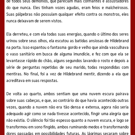
de todos seus demônios, que pareciam mais confiantes e assustadores
do que nunca. Eles tinham vozes agudas, eram feios e malcheirosos.
Suas pálpebras não possuíam qualquer efeito contra os monstros, eles
nunca deixavam de serem vistos.
Ela derreteu, e com ela todas suas energias, quando o último dos seres
urinou sobre seus olhos, ela escutou as batidas ansiosas de Hildebrand
na porta. Isso espantou o fantasma gordo e velho que ainda vasculhava
o vaso sanitário em busca de alguma imundície, e fez com que ela se
levantasse rápido do chão, alguns segundos lavando o rosto e depois a
série de perguntas repetidas de seu marido, todas respondidas com
mentiras. No final, foi a vez de Hildebrand mentir, dizendo a ela que
acreditava em suas respostas.
De volta ao quarto, ambos sentiam que uma nuvem escura pairava
sobre suas cabeças, e que, ao contrário do que havia acontecido outras
vezes, quando a nuvem não era tão densa e extensa, agora não seria
adequado agir como se nada tivesse acontecido, fingir uma alegria que
não existia. O silêncio foi tão espesso quanto a nuvem escura, e logo se
transformou em sono fingido, ambos ruminando medos e transformando
dores passadas em possibilidades futuras. As lágrimas secaram sobre