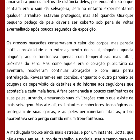
amarrada a poucos metros de distância deles, por enquanto, só o que
sentiam era o som da selvageria, sem no entanto experimentarem
qualquer arranhão. Estavam protegidos, mas até quando? Qualquer
pequeno pedaço de pele deveria ser coberto sob pena de voltar
avermelhado após poucos segundos de exposição.
Os grossos macacões conservavam o calor dos corpos, mas parecia
inútil a proximidade e o entrelaçamento do casal, ninguém aquecia
ninguém, aquilo funcionava apenas com temperaturas mais altas,
próximas do zero. Mas como aquele era o coração publicitário da
aventura, resolveram continuar abraçados e com uma perna
entrelaçada. Revesaram-se em cochilos, enquanto o outro parceiro se
ocupava da supervisão de detalhes e do informe aos seguidores que
acontecia a cada meia hora. A fera permanecia a poucos centímetros de
suas peles, urrando, ameaçando suas civilizações com o que existe de
mais selvagem. Mas até ali, os isolantes e cobertores tecnológicos os
protegiam de suas garras, e as peles permaneciam intactas, o frio
aparentava ser o perigo contido em um trem-fantasma.
A madrugada trouxe ainda mais estrelas, e por um instante, Liotta, que
não estava em seu turno de trabalho, e poderia usar o tempo para um