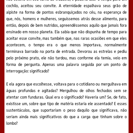
cochilo, aceitou seu convite. A eternidade espalhava seus grão de
alpiste na forma de pontos esbranquiçados no céu, na esperança de
que, nós, homens e mulheres, seguíssemos atrás desse alimento, para
então, depois de bem nutridos, apreendêssemos aquilo que jamais fora
ensinado em nosso planeta. Ela sabia que não dispunha de tempo para
aceitar esse convite, mas também que, nas raras ocasiões em que eles
acontecem, o tempo era o que menos importava, normalmente
terminava barrado na porta de entrada. Devorou as estrelas e pediu
pelo próximo prato, ele não tardou, mas conforme ela temia, veio em
forma de pergunta. Apenas uma palavra seguida por um ponto de
interrogação: significado?
E ela agora que escolhesse, voltava para o cotidiano ou mergulhava em
águas profundas e agitadas? Mergulhou de olhos fechados sem se
atentar com funduras. Qual era o significado? Haveria um? Se, de fato,
existisse um, sobre que tipo de matéria estaria ele assentado? E esses
sustentáculos, que suportariam o peso daquilo que significava, não
seriam ainda mais significativos do que a carga que tinham sobre o
lombo?