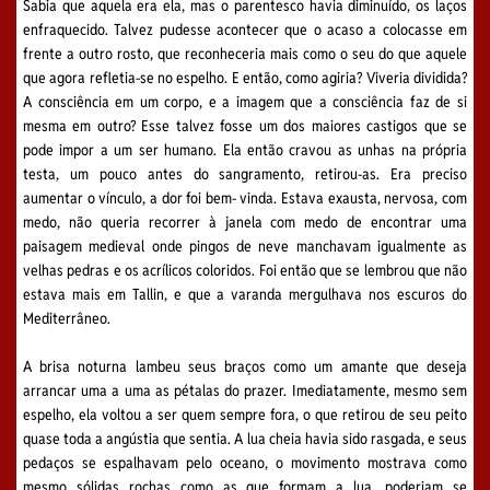
Sabia que aquela era ela, mas o parentesco havia diminuído, os laços
enfraquecido. Talvez pudesse acontecer que o acaso a colocasse em
frente a outro rosto, que reconheceria mais como o seu do que aquele
que agora refletia-se no espelho. E então, como agiria? Viveria dividida?
A consciência em um corpo, e a imagem que a consciência faz de si
mesma em outro? Esse talvez fosse um dos maiores castigos que se
pode impor a um ser humano. Ela então cravou as unhas na própria
testa, um pouco antes do sangramento, retirou-as. Era preciso
aumentar o vínculo, a dor foi bem- vinda. Estava exausta, nervosa, com
medo, não queria recorrer à janela com medo de encontrar uma
paisagem medieval onde pingos de neve manchavam igualmente as
velhas pedras e os acrílicos coloridos. Foi então que se lembrou que não
estava mais em Tallin, e que a varanda mergulhava nos escuros do
Mediterrâneo.
A brisa noturna lambeu seus braços como um amante que deseja
arrancar uma a uma as pétalas do prazer. Imediatamente, mesmo sem
espelho, ela voltou a ser quem sempre fora, o que retirou de seu peito
quase toda a angústia que sentia. A lua cheia havia sido rasgada, e seus
pedaços se espalhavam pelo oceano, o movimento mostrava como
mesmo sólidas rochas como as que formam a lua, poderiam se