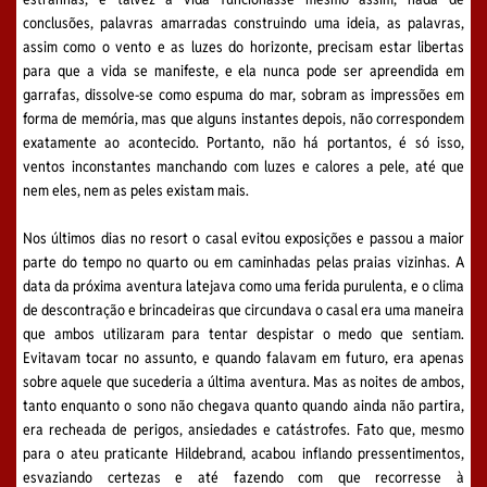
conclusões, palavras amarradas construindo uma ideia, as palavras,
assim como o vento e as luzes do horizonte, precisam estar libertas
para que a vida se manifeste, e ela nunca pode ser apreendida em
garrafas, dissolve-se como espuma do mar, sobram as impressões em
forma de memória, mas que alguns instantes depois, não correspondem
exatamente ao acontecido. Portanto, não há portantos, é só isso,
ventos inconstantes manchando com luzes e calores a pele, até que
nem eles, nem as peles existam mais.
Nos últimos dias no resort o casal evitou exposições e passou a maior
parte do tempo no quarto ou em caminhadas pelas praias vizinhas. A
data da próxima aventura latejava como uma ferida purulenta, e o clima
de descontração e brincadeiras que circundava o casal era uma maneira
que ambos utilizaram para tentar despistar o medo que sentiam.
Evitavam tocar no assunto, e quando falavam em futuro, era apenas
sobre aquele que sucederia a última aventura. Mas as noites de ambos,
tanto enquanto o sono não chegava quanto quando ainda não partira,
era recheada de perigos, ansiedades e catástrofes. Fato que, mesmo
para o ateu praticante Hildebrand, acabou inflando pressentimentos,
esvaziando certezas e até fazendo com que recorresse à