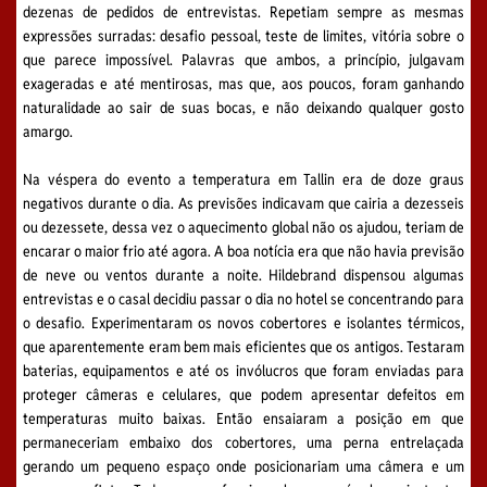
dezenas de pedidos de entrevistas. Repetiam sempre as mesmas
expressões surradas: desafio pessoal, teste de limites, vitória sobre o
que parece impossível. Palavras que ambos, a princípio, julgavam
exageradas e até mentirosas, mas que, aos poucos, foram ganhando
naturalidade ao sair de suas bocas, e não deixando qualquer gosto
amargo.
Na véspera do evento a temperatura em Tallin era de doze graus
negativos durante o dia. As previsões indicavam que cairia a dezesseis
ou dezessete, dessa vez o aquecimento global não os ajudou, teriam de
encarar o maior frio até agora. A boa notícia era que não havia previsão
de neve ou ventos durante a noite. Hildebrand dispensou algumas
entrevistas e o casal decidiu passar o dia no hotel se concentrando para
o desafio. Experimentaram os novos cobertores e isolantes térmicos,
que aparentemente eram bem mais eficientes que os antigos. Testaram
baterias, equipamentos e até os invólucros que foram enviadas para
proteger câmeras e celulares, que podem apresentar defeitos em
temperaturas muito baixas. Então ensaiaram a posição em que
permaneceriam embaixo dos cobertores, uma perna entrelaçada
gerando um pequeno espaço onde posicionariam uma câmera e um