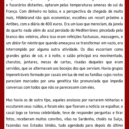
e fusorários distantes, optaram pelas temperaturas amenas do sul da
França. Com dinheiro no bolso, e a perspectiva da chegada de muito
mais, Hildebrand não quis economizar, escolheu um resort próximo a
Antibes, com a diária de 800 euros. Era um luxo que mereciam, da janela
do quarto nada além do azul perolado do Mediterrâneo pincelado pelo
branco dos veleiros, afora isso eram refeições fastuosas, massagens, e
um
dolce far niente
que quando ameaçava se transformar em vazio, era
interrompido por alguma outra atividade. Os dias escorriam como
grandes gotas de sol, e à noite, o salão principal era movimentado,
charutos, jantares, mesas de cartas, risadas daqueles que eram
servidos, que se alternavam aos bocejos dos que serviam. Havia grupos
impenetráveis formado por casais em lua de mel ou famílias cujos rostos
pareciam marcados por uma genética tão pronunciada que impedia
conversas com todos que não se parecessem com eles.
Mas havia os de outro tipo, aqueles ansiosos por narrarem ninharias e
escutarem seus ruídos, e foram eles que fizeram a notícia se espalhar, o
casal logo se tornou celebridade, teve de responder perguntas e tirar
fotos, receberam muitos convites, vilas na Sardenha, chalés na Suíça,
fazendas nos Estados Unidos, tudo agendado para depois do último