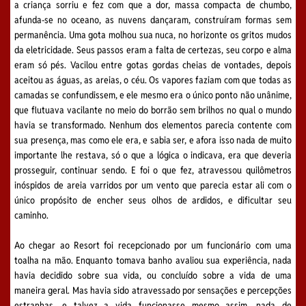
a criança sorriu e fez com que a dor, massa compacta de chumbo,
afunda-se no oceano, as nuvens dançaram, construíram formas sem
permanência. Uma gota molhou sua nuca, no horizonte os gritos mudos
da eletricidade. Seus passos eram a falta de certezas, seu corpo e alma
eram só pés. Vacilou entre gotas gordas cheias de vontades, depois
aceitou as águas, as areias, o céu. Os vapores faziam com que todas as
camadas se confundissem, e ele mesmo era o único ponto não unânime,
que flutuava vacilante no meio do borrão sem brilhos no qual o mundo
havia se transformado. Nenhum dos elementos parecia contente com
sua presença, mas como ele era, e sabia ser, e afora isso nada de muito
importante lhe restava, só o que a lógica o indicava, era que deveria
prosseguir, continuar sendo. E foi o que fez, atravessou quilômetros
inóspidos de areia varridos por um vento que parecia estar ali com o
único propósito de encher seus olhos de ardidos, e dificultar seu
caminho.
Ao chegar ao Resort foi recepcionado por um funcionário com uma
toalha na mão. Enquanto tomava banho avaliou sua experiência, nada
havia decidido sobre sua vida, ou concluído sobre a vida de uma
maneira geral. Mas havia sido atravessado por sensações e percepções
estranhas, e talvez a vida funcionasse mesmo assim, nada de