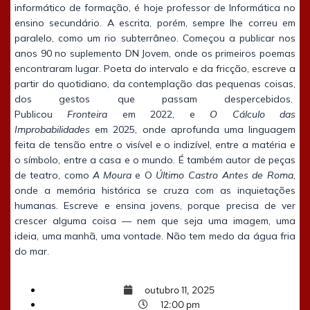
informático de formação, é hoje professor de Informática no
ensino secundário. A escrita, porém, sempre lhe correu em
paralelo, como um rio subterrâneo. Começou a publicar nos
anos 90 no suplemento DN Jovem, onde os primeiros poemas
encontraram lugar. Poeta do intervalo e da fricção, escreve a
partir do quotidiano, da contemplação das pequenas coisas,
dos gestos que passam despercebidos.
Publicou
Fronteira
em 2022, e
O Cálculo das
Improbabilidades
em 2025, onde aprofunda uma linguagem
feita de tensão entre o visível e o indizível, entre a matéria e
o símbolo, entre a casa e o mundo. É também autor de peças
de teatro, como
A Moura
e O
Último Castro Antes de Roma
,
onde a memória histórica se cruza com as inquietações
humanas. Escreve e ensina jovens, porque precisa de ver
crescer alguma coisa — nem que seja uma imagem, uma
ideia, uma manhã, uma vontade. Não tem medo da água fria
do mar.
outubro 11, 2025
12:00 pm