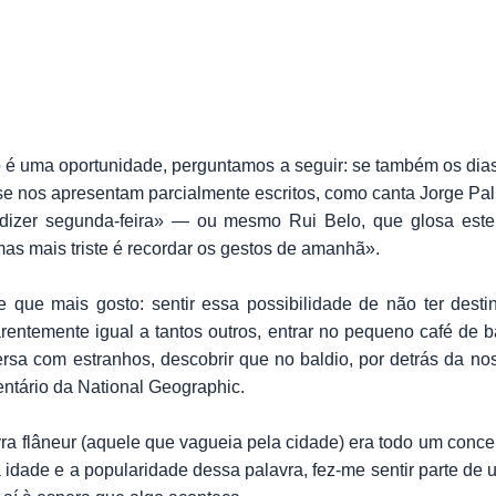
é uma oportunidade, perguntamos a seguir: se também os dia
s se nos apresentam parcialmente escritos, como canta Jorge P
 dizer segunda-feira» — ou mesmo Rui Belo, que glosa est
mas mais triste é recordar os gestos de amanhã».
e que mais gosto: sentir essa possibilidade de não ter dest
entemente igual a tantos outros, entrar no pequeno café de ba
ersa com estranhos, descobrir que no baldio, por detrás da no
entário da National Geographic.
a flâneur (aquele que vagueia pela cidade) era todo um conceito
 idade e a popularidade dessa palavra, fez-me sentir parte de