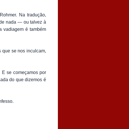
 Rohmer. Na tradução,
 de nada — ou talvez à
 da vadiagem é também
s que se nos inculcam,
o. E se começamos por
nada do que dizemos é
nfesso.