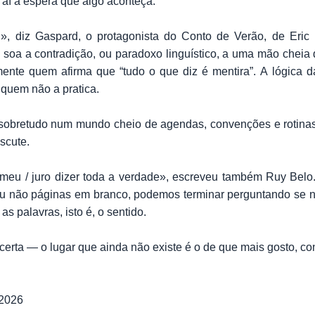
 aí à espera que algo aconteça.
rd», diz Gaspard, o protagonista do Conto de Verão, de Eric
 soa a contradição, ou paradoxo linguístico, a uma mão cheia
 mente quem afirma que “tudo o que diz é mentira”. A lógica
 quem não a pratica.
 sobretudo num mundo cheio de agendas, convenções e rotina
scute.
meu / juro dizer toda a verdade», escreveu também Ruy Bel
 ou não páginas em branco, podemos terminar perguntando se 
s palavras, isto é, o sentido.
incerta — o lugar que ainda não existe é o de que mais gosto, co
 2026