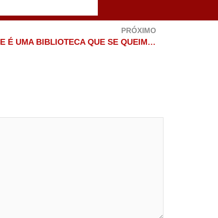
PRÓXIMO
“CADA ANCIÃO QUE MORRE É UMA BIBLIOTECA QUE SE QUEIMA”, crônica de Eneas Barros