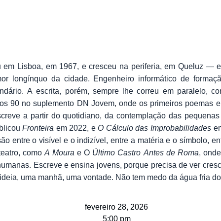
em Lisboa, em 1967, e cresceu na periferia, em Queluz — en
or longínquo da cidade. Engenheiro informático de formaçã
ndário. A escrita, porém, sempre lhe correu em paralelo, c
os 90 no suplemento DN Jovem, onde os primeiros poemas en
 escreve a partir do quotidiano, da contemplação das pequenas
blicou
Fronteira
em 2022, e
O Cálculo das Improbabilidades
em
o entre o visível e o indizível, entre a matéria e o símbolo, e
teatro, como
A Moura
e O
Último Castro Antes de Roma
, onde
humanas. Escreve e ensina jovens, porque precisa de ver cre
deia, uma manhã, uma vontade. Não tem medo da água fria do
fevereiro 28, 2026
5:00 pm