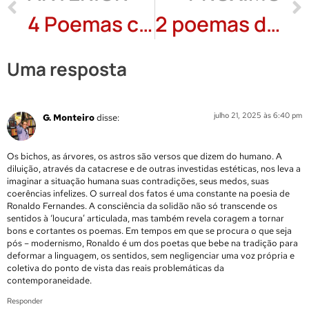
4 Poemas compilados dos onze livros, ao longo de 25 anos, de Sammis Reachers – Parte 2
2 poemas de Wanda Monteiro
Uma resposta
julho 21, 2025 às 6:40 pm
G. Monteiro
disse:
Os bichos, as árvores, os astros são versos que dizem do humano. A
diluição, através da catacrese e de outras investidas estéticas, nos leva a
imaginar a situação humana suas contradições, seus medos, suas
coerências infelizes. O surreal dos fatos é uma constante na poesia de
Ronaldo Fernandes. A consciência da solidão não só transcende os
sentidos à ‘loucura’ articulada, mas também revela coragem a tornar
bons e cortantes os poemas. Em tempos em que se procura o que seja
pós – modernismo, Ronaldo é um dos poetas que bebe na tradição para
deformar a linguagem, os sentidos, sem negligenciar uma voz própria e
coletiva do ponto de vista das reais problemáticas da
contemporaneidade.
Responder