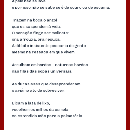
A pele não se lava
e por isso não se sabe se é de couro ou de escama.
Trazem na boca o anzol
que os suspendem à vida.
O coração finge ser molinete:
ora afrouxa, ora repuxa.
A difícil e insistente pescaria de gente
mesmo na ressaca em que vivem.
Arrulham em hordas – noturnas hordas –
nas filas das sopas universais.
As duras asas que desaprenderam
o aviário ato de sobreviver.
Bicam a lata de lixo,
recolhem os milhos da esmola
na estendida mão para a palmatória.