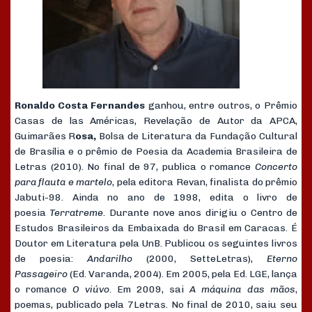
Ronaldo Costa Fernandes
ganhou, entre outros, o Prêmio
Casas de las Américas, Revelação de Autor da APCA,
Guimarães R
osa,
Bolsa de Literatura da Fundação Cultural
de Brasília e o prêmio de Poesia da Academia Brasileira de
Letras (2010). No final de 97, publica o romance
Concerto
para flauta e martelo
, pela editora Revan, finalista do prêmio
Jabuti-98. Ainda no ano de 1998, edita o livro de
poesia
Terratreme.
Durante nove anos dirigiu o Centro de
Estudos Brasileiros da Embaixada do Brasil em Caracas. É
Doutor em Literatura pela UnB. Publicou os seguintes livros
de poesia:
Andarilho
(2000, SetteLetras),
Eterno
Passageiro
(Ed. Varanda, 2004). Em 2005, pela Ed. LGE, lança
o romance
O viúvo
. Em 2009, sai
A máquina das mãos
,
poemas, publicado pela 7Letras. No final de 2010, saiu seu