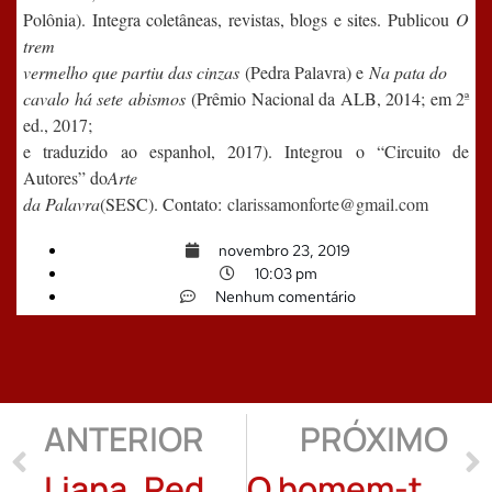
Polônia). Integra coletâneas, revistas, blogs e sites. Publicou
O
trem
vermelho que partiu das cinzas
(Pedra Palavra) e
Na pata do
cavalo há sete abismos
(Prêmio Nacional da ALB, 2014; em 2ª
ed., 2017;
e traduzido ao espanhol, 2017). Integrou o “Circuito de
Autores” do
Arte
da Palavra
(SESC). Contato:
clarissamonforte@gmail.com
novembro 23, 2019
10:03 pm
Nenhum comentário
ANTERIOR
PRÓXIMO
Liana, Pedófila, Sim, Criminosa, Não: Tereza Du’Zai
O homem-tijubina, poema de Carvalho Junior/tradução de Antonio Torres