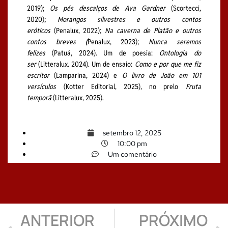
2019);
Os pés descalços de Ava Gardner
(Scortecci,
2020);
Morangos silvestres
e outros contos
eróticos
(Penalux, 2022);
Na caverna de Platão e outros
contos breves
(
Penalux, 2023);
Nunca seremos
felizes
(Patuá, 2024). Um de poesia:
Ontologia do
ser
(Litteralux. 2024). Um de ensaio:
Como e por que me fiz
escritor
(Lamparina, 2024) e
O livro de João em 101
versículos
(Kotter Editorial, 2025), no prelo
Fruta
temporã
(Litteralux, 2025).
setembro 12, 2025
10:00 pm
Um comentário
ANTERIOR
PRÓXIMO