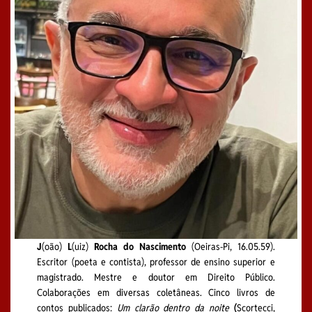
J
(oão)
L
(uiz)
Rocha do Nascimento
(Oeiras-Pi, 16.05.59).
Escritor (poeta e contista), professor de ensino superior e
magistrado. Mestre e doutor em Direito Público.
Colaborações em diversas coletâneas. Cinco livros de
contos publicados:
Um clarão dentro da noite
(
Scortecci,