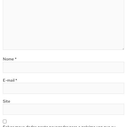
Nome
*
E-mail
*
Site
Salvar meus dados neste navegador para a próxima vez que eu