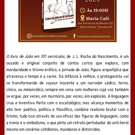
O livro de João em 101 versículos
, de J. L. Rocha do Nascimento, é um
ousado e original conjunto de contos curtos que explora, com
mordacidade e lirismo erótico, a jornada de João, figura arquetípica que
atravessa o tempo e a carne. Da infância à velhice, o protagonista vai
se transformando de
voyeur
inocente a um narrador sádico, terno,
cínico, ou melancólico, sempre em cena com mulheres cuja voz também
se ergue, por vezes, em murmúrio, por vezes, em explosão. A linguagem
crua e inventiva flerta com o escatológico, mas alcança momentos de
alto teor poético, político e filosófico, combina realismo brutal com o
lirismo, tudo isso através do uso eficaz das figuras de linguagem, como
a ironia e o simbolismo, o que pinta um retrato pertubador do anti-herói
mesmo em cenários cotidianos, mundanos e distorcidos.