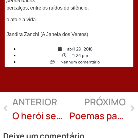
perfomances
percalços, entre os ruídos do silêncio,
o ato e a vida.
Jandira Zanchi (A Janela dos Ventos)
abril 29, 2018
11:24 pm
Nenhum comentário
ANTERIOR
PRÓXIMO
O herói sem nenhum caráter – Gabriel Goldman
Poemas para Curitiba – Paulo Vallim
Deixe um comentário