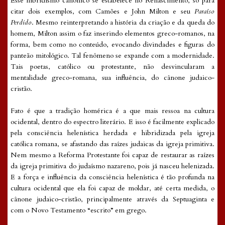
Esse hibridismo canônico se estabelece no Renascimento, só para
citar dois exemplos, com Camões e John Milton e seu
Paraíso
Perdido
. Mesmo reinterpretando a história da criação e da queda do
homem, Milton assim o faz inserindo elementos greco-romanos, na
forma, bem como no conteúdo, evocando divindades e figuras do
panteão mitológico. Tal fenômeno se expande com a modernidade.
Tais poetas, católico ou protestante, não desvincularam a
mentalidade greco-romana, sua influência, do cânone judaico-
cristão.
Fato é que a tradição homérica é a que mais ressoa na cultura
ocidental, dentro do espectro literário. E isso é facilmente explicado
pela consciência helenística herdada e hibridizada pela igreja
católica romana, se afastando das raízes judaicas da igreja primitiva.
Nem mesmo a Reforma Protestante foi capaz de restaurar as raízes
da igreja primitiva do judaísmo nazareno, pois já nasceu helenizada.
E a força e influência da consciência helenística é tão profunda na
cultura ocidental que ela foi capaz de moldar, até certa medida, o
cânone judaico-cristão, principalmente através da Septuaginta e
com o Novo Testamento “escrito” em grego.