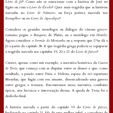
Livro de Jó
? Como não se emocionar com a história de José no
Egito ou com o
Livro do Êxodo
? Quer mais tragédia que as histórias
narradas no
Livro de Números
ou força poética inserida nos
Evangelhos
ou no
Livro do Apocalipse
?
Considere os grandes monólogos ou diálogos do cânone greco-
romano, pegue o
Banquete,
de Platão, ou o monólogo em
Hamlet
.
Agora considere o
Sermão da Montanha
ou a resposta que D’us dá a
Jó a partir do capítulo 38. E que tragédia grega poderia se equiparar
à tragédia narrada nos capítulos 19, 20 e 21 do
Livro de Juízes
?
Citarei, apenas como um exemplo, a narrativa homérica da
Guerra
de Troia
, que começa com as disputas entre os deuses e que, como
resultado, a paixão entre Páris e Helena, esposa do rei espartano
Menelau, que fugiu com seu amante, desencadeando uma guerra
entre gregos e troianos. Encontramos nessa narrativa, combates
épicos, atos heroicos e intervenção divina. A queda de Troia foi o
desfecho final.
A história narrada a partir do capítulo 19 do
Livro de Juízes
,
finalizando no capítulo 21, fala de uma mulher infiel, a concubina de