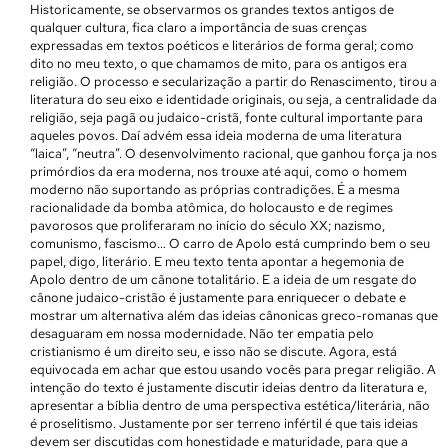
Historicamente, se observarmos os grandes textos antigos de
qualquer cultura, fica claro a importância de suas crenças
expressadas em textos poéticos e literários de forma geral; como
dito no meu texto, o que chamamos de mito, para os antigos era
religião. O processo e secularização a partir do Renascimento, tirou a
literatura do seu eixo e identidade originais, ou seja, a centralidade da
religião, seja pagã ou judaico-cristã, fonte cultural importante para
aqueles povos. Daí advém essa ideia moderna de uma literatura
“laica”, “neutra”. O desenvolvimento racional, que ganhou força ja nos
primórdios da era moderna, nos trouxe até aqui, como o homem
moderno não suportando as próprias contradições. É a mesma
racionalidade da bomba atômica, do holocausto e de regimes
pavorosos que proliferaram no início do século XX; nazismo,
comunismo, fascismo… O carro de Apolo está cumprindo bem o seu
papel, digo, literário. E meu texto tenta apontar a hegemonia de
Apolo dentro de um cânone totalitário. E a ideia de um resgate do
cânone judaico-cristão é justamente para enriquecer o debate e
mostrar um alternativa além das ideias cânonicas greco-romanas que
desaguaram em nossa modernidade. Não ter empatia pelo
cristianismo é um direito seu, e isso não se discute. Agora, está
equivocada em achar que estou usando vocês para pregar religião. A
intenção do texto é justamente discutir ideias dentro da literatura e,
apresentar a bíblia dentro de uma perspectiva estética/literária, não
é proselitismo. Justamente por ser terreno infértil é que tais ideias
devem ser discutidas com honestidade e maturidade, para que a