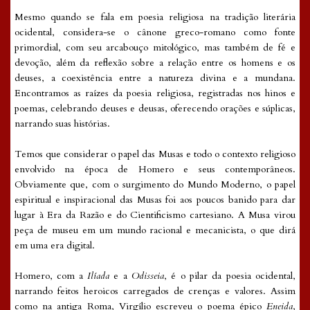
Mesmo quando se fala em poesia religiosa na tradição literária
ocidental, considera-se o cânone greco-romano como fonte
primordial, com seu arcabouço mitológico, mas também de fé e
devoção, além da reflexão sobre a relação entre os homens e os
deuses, a coexistência entre a natureza divina e a mundana.
Encontramos as raízes da poesia religiosa, registradas nos hinos e
poemas, celebrando deuses e deusas, oferecendo orações e súplicas,
narrando suas histórias.
Temos que considerar o papel das Musas e todo o contexto religioso
envolvido na época de Homero e seus contemporâneos.
Obviamente que, com o surgimento do Mundo Moderno, o papel
espiritual e inspiracional das Musas foi aos poucos banido para dar
lugar à Era da Razão e do Cientificismo cartesiano. A Musa virou
peça de museu em um mundo racional e mecanicista, o que dirá
em uma era digital.
Homero, com a
Ilíada
e a
Odisseia
, é o pilar da poesia ocidental,
narrando feitos heroicos carregados de crenças e valores. Assim
como na antiga Roma, Virgílio escreveu o poema épico
Eneida
,