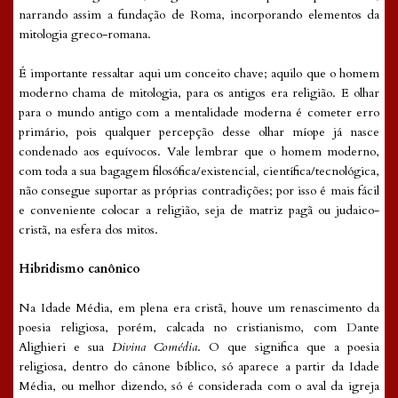
narrando assim a fundação de Roma, incorporando elementos da
mitologia greco-romana.
É importante ressaltar aqui um conceito chave; aquilo que o homem
moderno chama de mitologia, para os antigos era religião. E olhar
para o mundo antigo com a mentalidade moderna é cometer erro
primário, pois qualquer percepção desse olhar míope já nasce
condenado aos equívocos. Vale lembrar que o homem moderno,
com toda a sua bagagem filosófica/existencial, científica/tecnológica,
não consegue suportar as próprias contradições; por isso é mais fácil
e conveniente colocar a religião, seja de matriz pagã ou judaico-
cristã, na esfera dos mitos.
Hibridismo canônico
Na Idade Média, em plena era cristã, houve um renascimento da
poesia religiosa, porém, calcada no cristianismo, com Dante
Alighieri e sua
Divina Comédia
. O que significa que a poesia
religiosa, dentro do cânone bíblico, só aparece a partir da Idade
Média, ou melhor dizendo, só é considerada com o aval da igreja