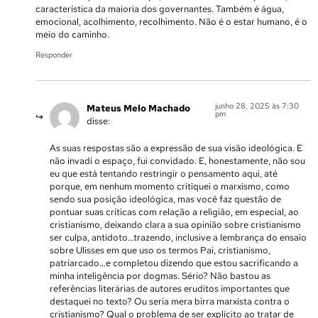
característica da maioria dos governantes. Também é água,
emocional, acolhimento, recolhimento. Não é o estar humano, é o
meio do caminho.
Responder
junho 28, 2025 às 7:30
Mateus Melo Machado
pm
disse:
As suas respostas são a expressão de sua visão ideológica. E
não invadi o espaço, fui convidado. E, honestamente, não sou
eu que está tentando restringir o pensamento aqui, até
porque, em nenhum momento critiquei o marxismo, como
sendo sua posição ideológica, mas você faz questão de
pontuar suas críticas com relação a religião, em especial, ao
cristianismo, deixando clara a sua opinião sobre cristianismo
ser culpa, antídoto…trazendo, inclusive a lembrança do ensaio
sobre Ulisses em que uso os termos Pai, cristianismo,
patriarcado…e completou dizendo que estou sacrificando a
minha inteligência por dogmas. Sério? Não bastou as
referências literárias de autores eruditos importantes que
destaquei no texto? Ou seria mera birra marxista contra o
cristianismo? Qual o problema de ser explícito ao tratar de