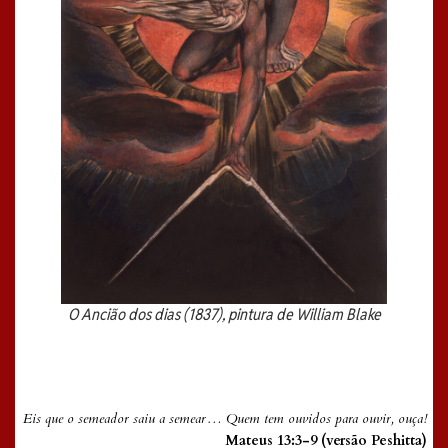
O Ancião dos dias (1837), pintura de William Blake
Eis que o semeador saiu a semear… Quem tem ouvidos para ouvir, ouça!
Mateus 13:3-9 (versão Peshitta)