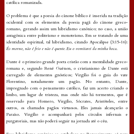
católica romanizada.
O problema é que a poesia do cânone bíblico é inserida na tradição
ocidental com os elementos da poesia pagã do cânone greco-
romano, gerando assim um hibridismo canônico; no caso, a união
antagônica entre politeísmo e monoteísmo. Em se tratando de uma
identidade espiritual, tal hibridismo, citando Apocalipse (3:15-16):
És morno, não é frio e não é quente. Eu o vomitarei da minha boca
.
Dante é o primeiro grande poeta cristão com a mentalidade greco-
romana e, segundo René Guénon, o cristianismo de Dante está
carregado de elementos gnósticos; Virgílio foi o guia do vate
Florentino, notadamente um pagão. No entanto, Dante,
impregnado com o pensamento católico, faz um acerto criando o
limbo, um lugar de tristeza, mas onde não há tormentos, que é
reservado para Homero, Virgílio, Sócrates, Aristóteles, entre
outros, os chamados pagãos virtuosos. Eles jamais alcançarão o
Paraíso. Virgílio o acompanhará pelos círculos infernais e
purgatoriais, mas não poderá seguir na jornada até o céu.