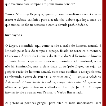
que vivemos para sempre em Jesus nosso Senhor”
Temos Northrop Frye que, apesar do seu formalismo, contribuiu ao
trazer o debate canônico para a academia; debate que hoje, mais do
que nunca, se faz necessário e com a devida profundidade.
Invocações
O
Logos
, entendido aqui como sendo a razão do homem natural, é
limitado pelas leis do tempo e espaço, fixado na terceira dimensão.
O acesso a Árvore da Ciência do Bem e do Mal formatou e limitou
a mente humana aprisionando-a na dimensão tridimensional, onde
não há iluminação, mas a densidade do próprio
Logos
, ou seja, da
própria razão do homem natural, com seus conflitos e antagonismos.
Lembrando a carta de Paulo (1 Coríntios 3:19) —
Porque a sabedoria
deste mundo é tolice diante de Elohim, porque está escrito: Ele apanha os
sábios na própria astúcia
— aludindo ao livro de Jó 5:13. O
Logos
Iluminado
só se realiza em Yeshua, o Verbo Encarnado.
As potências poéticas gregas, para citar os mais importantes, são: