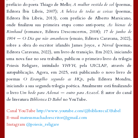
prefácio do poeta Thiago de Mello;
A mulher vestida de sol
(poemas,
Editora Íbis Líbris, 2007);
A beleza de todas as coisas
(poemas,
Editora Íbis Líbris, 2013), com prefácio de Alberto Marsicano,
onde finalizou sua primeira etapa como anti-poeta;
As hienas de
Rimbaud
(romance, Editora Desconcertos, 2018);
17 de junho de
1904 — O Dia que não amanheceu
(ensaio, Editora Caravana, 2022),
sobre a obra do escritor irlandês James Joyce, e
Nerval
(poemas,
Editora Caravana, 2022), um livro de transição. Em 2023, iniciando
uma nova fase no seu trabalho, publicou o primeiro livro da trilogia
Poiesis Religare, intitulado
YHVH
, pela UICLAP, através de
autopublicação. Agora, em 2025, está publicando o novo livro de
poemas
O Evangelho segundo as HQs
, pela Editora Mondru,
iniciando a sua segunda trilogia poética. Atualmente está finalizando
o livro
Um bode para Adonai — outro para Azazel
. É autor do canal
de literatura
Biblioteca D Babel
no YouTube.
Canal YouTube
http://www.youtube.com/@bibliotecaDBabel
E-mail
mateusmachadoescritor@gmail.com
Instagram
@poiesis_religare