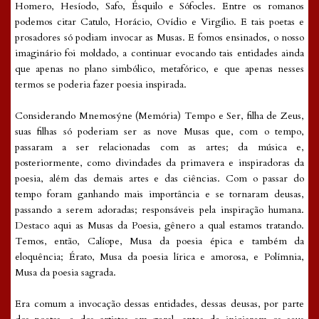
Homero, Hesíodo, Safo, Ésquilo e Sófocles. Entre os romanos
podemos citar Catulo, Horácio, Ovídio e Virgílio. E tais poetas e
prosadores só podiam invocar as Musas. E fomos ensinados, o nosso
imaginário foi moldado, a continuar evocando tais entidades ainda
que apenas no plano simbólico, metafórico, e que apenas nesses
termos se poderia fazer poesia inspirada.
Considerando Mnemosýne (Memória) Tempo e Ser, filha de Zeus,
suas filhas só poderiam ser as nove Musas que, com o tempo,
passaram a ser relacionadas com as artes; da música e,
posteriormente, como divindades da primavera e inspiradoras da
poesia, além das demais artes e das ciências. Com o passar do
tempo foram ganhando mais importância e se tornaram deusas,
passando a serem adoradas; responsáveis pela inspiração humana.
Destaco aqui as Musas da Poesia, gênero a qual estamos tratando.
Temos, então, Calíope, Musa da poesia épica e também da
eloquência; Érato, Musa da poesia lírica e amorosa, e Polímnia,
Musa da poesia sagrada.
Era comum a invocação dessas entidades, dessas deusas, por parte