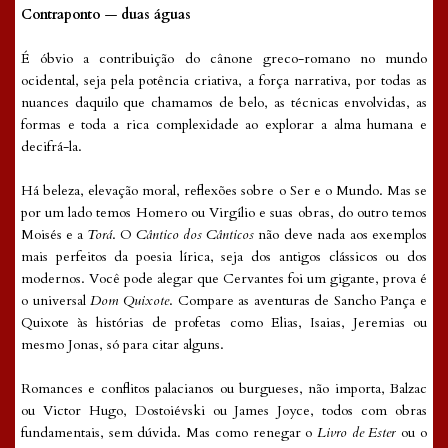
Contraponto
—
duas águas
É óbvio a contribuição do cânone greco-romano no mundo
ocidental, seja pela potência criativa, a força narrativa, por todas as
nuances daquilo que chamamos de belo, as técnicas envolvidas, as
formas e toda a rica complexidade ao explorar a alma humana e
decifrá-la.
Há beleza, elevação moral, reflexões sobre o Ser e o Mundo. Mas se
por um lado temos Homero ou Virgílio e suas obras, do outro temos
Moisés e a
Torá
. O
Cântico dos Cânticos
não deve nada aos exemplos
mais perfeitos da poesia lírica, seja dos antigos clássicos ou dos
modernos. Você pode alegar que Cervantes foi um gigante, prova é
o universal
Dom Quixote
. Compare as aventuras de Sancho Pança e
Quixote às histórias de profetas como Elias, Isaias, Jeremias ou
mesmo Jonas, só para citar alguns.
Romances e conflitos palacianos ou burgueses, não importa, Balzac
ou Victor Hugo, Dostoiévski ou James Joyce, todos com obras
fundamentais, sem dúvida. Mas como renegar o
Livro de Ester
ou o