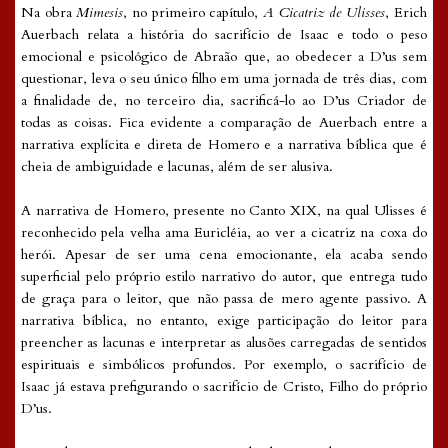
Na obra
Mimesis
, no primeiro capítulo,
A Cicatriz de Ulisses
, Erich
Auerbach relata a história do sacrifício de Isaac e todo o peso
emocional e psicológico de Abraão que, ao obedecer a D’us sem
questionar, leva o seu único filho em uma jornada de três dias, com
a finalidade de, no terceiro dia, sacrificá-lo ao D’us Criador de
todas as coisas. Fica evidente a comparação de Auerbach entre a
narrativa explícita e direta de Homero e a narrativa bíblica que é
cheia de ambiguidade e lacunas, além de ser alusiva.
A narrativa de Homero, presente no Canto XIX, na qual Ulisses é
reconhecido pela velha ama Euricléia, ao ver a cicatriz na coxa do
herói. Apesar de ser uma cena emocionante, ela acaba sendo
superficial pelo próprio estilo narrativo do autor, que entrega tudo
de graça para o leitor, que não passa de mero agente passivo. A
narrativa bíblica, no entanto, exige participação do leitor para
preencher as lacunas e interpretar as alusões carregadas de sentidos
espirituais e simbólicos profundos. Por exemplo, o sacrifício de
Isaac já estava prefigurando o sacrifício de Cristo, Filho do próprio
D’us.