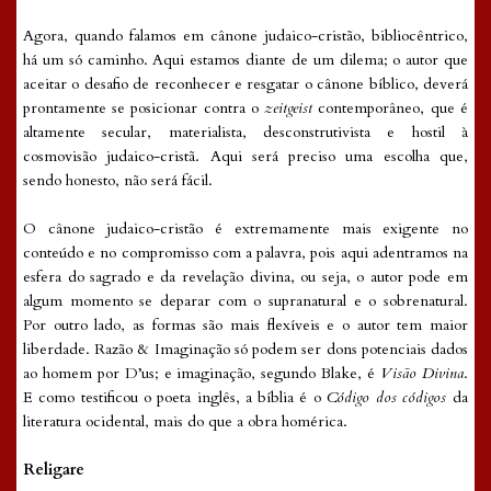
Agora, quando falamos em cânone judaico-cristão, bibliocêntrico,
há um só caminho. Aqui estamos diante de um dilema; o autor que
aceitar o desafio de reconhecer e resgatar o cânone bíblico, deverá
prontamente se posicionar contra o
zeitgeist
contemporâneo, que é
altamente secular, materialista, desconstrutivista e hostil à
cosmovisão judaico-cristã. Aqui será preciso uma escolha que,
sendo honesto, não será fácil.
O cânone judaico-cristão é extremamente mais exigente no
conteúdo e no compromisso com a palavra, pois aqui adentramos na
esfera do sagrado e da revelação divina, ou seja, o autor pode em
algum momento se deparar com o supranatural e o sobrenatural.
Por outro lado, as formas são mais flexíveis e o autor tem maior
liberdade. Razão & Imaginação só podem ser dons potenciais dados
ao homem por D’us; e imaginação, segundo Blake, é
Visão Divina
.
E como testificou o poeta inglês, a bíblia é o
Código dos códigos
da
literatura ocidental, mais do que a obra homérica.
Religare