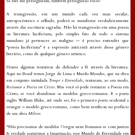
Se eles me perseguiram, também perseguirão vocês”
A transgressão, em um mundo cada vez mais secular,
antropocêntrico e selfiado, poderá se manifestar verdadeiramente
através das escrituras sagradas. Não há transgressão em uma poesia
ou literatura luciferiana, pelo simples fato de todo o sistema
mundano já pertencer ao maligno — é preciso entender que
“poesia luciferiana” é a expressão anticristã através desse gênero
literário, como de qualquer gênero artístico.
Houve algumas tentativas de defender a fé através da literatura.
Aqui no Brasil temos Jorge de Lima e Murilo Mendes, que na obra
em conjunto intitulada
Tempo e Eternidade
, tentaram, ao seu modo,
Restaurar a Poesia em Cristo
. Mas você só pode restaurar a Poesia em
Cristo, se você abandonar os modelos greco-romanos. E o poeta
inglês William Blake, até onde sei, foi o primeiro poeta ocidental a
renegar o modelo greco-romano, como bem testificou no prefácio
de sua obra
Milton
:
“Não precisamos de modelos Gregos nem Romanos se com justeza
& verdade seguirmos a Imaginação, esse Mundo de Eternidade em