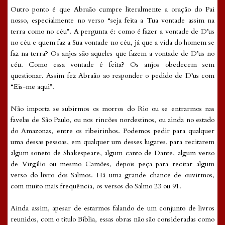
Outro ponto é que Abraão cumpre literalmente a oração do Pai
nosso, especialmente no verso “seja feita a Tua vontade assim na
terra como no céu”. A pergunta é: como é fazer a vontade de D’us
no céu e quem faz a Sua vontade no céu, já que a vida do homem se
faz na terra? Os anjos são aqueles que fazem a vontade de D’us no
céu. Como essa vontade é feita? Os anjos obedecem sem
questionar. Assim fez Abraão ao responder o pedido de D’us com
“Eis-me aqui”.
Não importa se subirmos os morros do Rio ou se entrarmos nas
favelas de São Paulo, ou nos rincões nordestinos, ou ainda no estado
do Amazonas, entre os ribeirinhos. Podemos pedir para qualquer
uma dessas pessoas, em qualquer um desses lugares, para recitarem
algum soneto de Shakespeare, algum canto de Dante, algum verso
de Virgílio ou mesmo Camões, depois peça para recitar algum
verso do livro dos Salmos. Há uma grande chance de ouvirmos,
com muito mais frequência, os versos do Salmo 23 ou 91.
Ainda assim, apesar de estarmos falando de um conjunto de livros
reunidos, com o título Bíblia, essas obras não são consideradas como