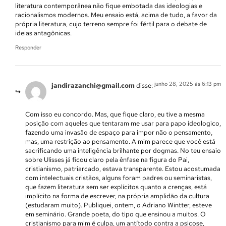
literatura contemporânea não fique embotada das ideologias e
racionalismos modernos. Meu ensaio está, acima de tudo, a favor da
própria literatura, cujo terreno sempre foi fértil para o debate de
ideias antagônicas.
Responder
junho 28, 2025 às 6:13 pm
jandirazanchi@gmail.com
disse:
Com isso eu concordo. Mas, que fique claro, eu tive a mesma
posição com aqueles que tentaram me usar para papo ideologico,
fazendo uma invasão de espaço para impor não o pensamento,
mas, uma restrição ao pensamento. A mim parece que você está
sacrificando uma inteligência brilhante por dogmas. No teu ensaio
sobre Ulisses já ficou claro pela ênfase na figura do Pai,
cristianismo, patriarcado, estava transparente. Estou acostumada
com intelectuais cristãos, alguns foram padres ou seminaristas,
que fazem literatura sem ser explícitos quanto a crenças, está
implícito na forma de escrever, na própria amplidão da cultura
(estudaram muito). Publiquei, ontem, o Adriano Wintter, esteve
em seminário. Grande poeta, do tipo que ensinou a muitos. O
cristianismo para mim é culpa, um antítodo contra a psicose,