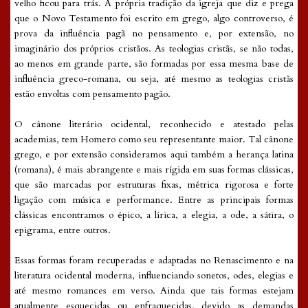
velho ficou para trás. A própria tradição da igreja que diz e prega
que o Novo Testamento foi escrito em grego, algo controverso, é
prova da influência pagã no pensamento e, por extensão, no
imaginário dos próprios cristãos. As teologias cristãs, se não todas,
ao menos em grande parte, são formadas por essa mesma base de
influência greco-romana, ou seja, até mesmo as teologias cristãs
estão envoltas com pensamento pagão.
O cânone literário ocidental, reconhecido e atestado pelas
academias, tem Homero como seu representante maior. Tal cânone
grego, e por extensão consideramos aqui também a herança latina
(romana), é mais abrangente e mais rígida em suas formas clássicas,
que são marcadas por estruturas fixas, métrica rigorosa e forte
ligação com música e performance. Entre as principais formas
clássicas encontramos o épico, a lírica, a elegia, a ode, a sátira, o
epigrama, entre outros.
Essas formas foram recuperadas e adaptadas no Renascimento e na
literatura ocidental moderna, influenciando sonetos, odes, elegias e
até mesmo romances em verso. Ainda que tais formas estejam
atualmente esquecidas ou enfraquecidas, devido as demandas