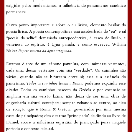
exigidas pelos modernismos, a influência do pensamento canônico
permanece.
Outro ponto importante é sobre o eu lírico, elemento basilar da
poesia lírica. A poesia contemporânea está assoberbada do “eu”, e tal
“poesia da selfie” demasiada antropocêntrica, é casca de ilusão, é
venenosa ao espírito, é água parada, e como escreveu William
Blake:
Espere veneno da água estagnada
.
Estamos diante de um cânone panteísta, com inúmeras vertentes,
cada uma dessas vertentes com sua “verdade”. Os caminhos são
vários, quando não se bifurcam entre si; essa é a essência do
panteísmo.
Todos os caminhos levam a Roma
, podemos expandir esse
ditado: Todos os caminhos nascem da Grécia e por extensão se
ampliam em sua versão latina; não deixa de ser uma obra de
engenharia cultural centrípeta; sempre voltando ao centro, ao eixo
de rotação que é Roma & Grécia, governados por uma mesma
casta de principados; cito o termo “principado” aludindo ao livro de
Daniel, sobre a influência espiritual do principado persa naquele
período e contexto cultural.