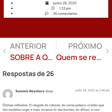
junho 28, 2025
1:33 pm
26 comentários
ANTERIOR
PRÓXIMO
SOBRE A QUEDA DE UMA PÉTALA – Adriano Wintter
Quem se reconhece, crônica de Malvina de Castro Rosa
Respostas de 26
junho 28, 2025 às 3:48 pm
Sammis Reachers
disse:
Ótimas reflexões. O resgate do cânone, do cerne judaico-cristão que
nós modelou urge; e mais, arrancá-lo das bordas, do difuso, e con-