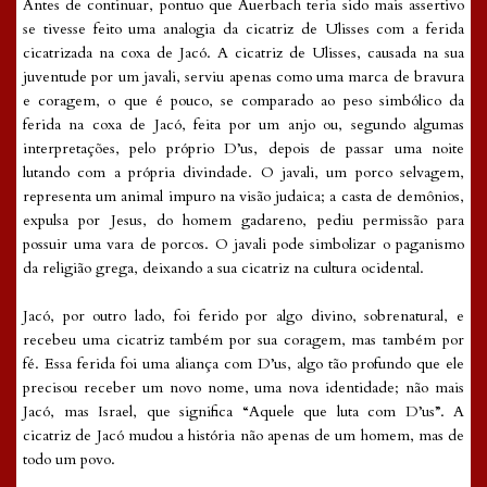
Antes de continuar, pontuo que Auerbach teria sido mais assertivo
se tivesse feito uma analogia da cicatriz de Ulisses com a ferida
cicatrizada na coxa de Jacó. A cicatriz de Ulisses, causada na sua
juventude por um javali, serviu apenas como uma marca de bravura
e coragem, o que é pouco, se comparado ao peso simbólico da
ferida na coxa de Jacó, feita por um anjo ou, segundo algumas
interpretações, pelo próprio D’us, depois de passar uma noite
lutando com a própria divindade. O javali, um porco selvagem,
representa um animal impuro na visão judaica; a casta de demônios,
expulsa por Jesus, do homem gadareno, pediu permissão para
possuir uma vara de porcos. O javali pode simbolizar o paganismo
da religião grega, deixando a sua cicatriz na cultura ocidental.
Jacó, por outro lado, foi ferido por algo divino, sobrenatural, e
recebeu uma cicatriz também por sua coragem, mas também por
fé. Essa ferida foi uma aliança com D’us, algo tão profundo que ele
precisou receber um novo nome, uma nova identidade; não mais
Jacó, mas Israel, que significa “Aquele que luta com D’us”. A
cicatriz de Jacó mudou a história não apenas de um homem, mas de
todo um povo.