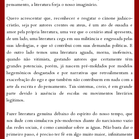
pensamento, a literatura forja o nosso imaginário.
Quero acrescentar que, reconhecer e resgatar o cânone judaico-
cristão, seja por autores crentes ou ateus, é um ato de ousadia e
amor pela própria literatura, uma vez que o cenário atual apresenta,
de um lado, uma literatura cega em sua militância e engessada pelas
suas ideologias, e que só contribui com suas demandas políticas. E
do outro lado temos uma literatura aguada, morna, inofensiva,
quando não vitimista, gestando autores que certamente têm
grandes potenciais, porém, já nascem pré-moldados por modelos
hegemônicos desgastados e por narrativas que retroalimentam a
exacerbação do ego e que também não contribuem em nada com a
arte da escrita e do pensamento. Tais sintomas, creio, é em grande
parte devido à ausência de escolas ou movimentos literários
legítimos.
Fazer literatura genuína debaixo do espírito do nosso tempo, que
nos ilude com simulacros pós-modernos diante do narcisismo vazio
das redes sociais, é como caminhar sobre as águas. Não basta dar o
primeiro passo, é preciso ter fé em algo muito maior, infinitamente