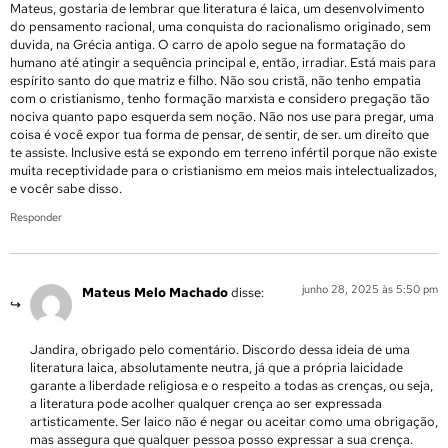
Mateus, gostaria de lembrar que literatura é laica, um desenvolvimento
do pensamento racional, uma conquista do racionalismo originado, sem
duvida, na Grécia antiga. O carro de apolo segue na formatação do
humano até atingir a sequência principal e, então, irradiar. Está mais para
espírito santo do que matriz e filho. Não sou cristã, não tenho empatia
com o cristianismo, tenho formação marxista e considero pregação tão
nociva quanto papo esquerda sem noção. Não nos use para pregar, uma
coisa é você expor tua forma de pensar, de sentir, de ser. um direito que
te assiste. Inclusive está se expondo em terreno infértil porque não existe
muita receptividade para o cristianismo em meios mais intelectualizados,
e vocêr sabe disso.
Responder
junho 28, 2025 às 5:50 pm
Mateus Melo Machado
disse:
Jandira, obrigado pelo comentário. Discordo dessa ideia de uma
literatura laica, absolutamente neutra, já que a própria laicidade
garante a liberdade religiosa e o respeito a todas as crenças, ou seja,
a literatura pode acolher qualquer crença ao ser expressada
artisticamente. Ser laico não é negar ou aceitar como uma obrigação,
mas assegura que qualquer pessoa posso expressar a sua crença.