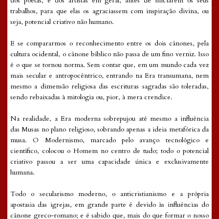
dos poetas, e dos artistas em geral, antes de iniciarem os seus
trabalhos, para que elas os agraciassem com inspiração divina, ou
seja, potencial criativo não humano.
E se compararmos o reconhecimento entre os dois cânones, pela
cultura ocidental, o cânone bíblico não passa de um fino verniz. Isso
é o que se tornou norma. Sem contar que, em um mundo cada vez
mais secular e antropocêntrico, entrando na Era transumana, nem
mesmo a dimensão religiosa das escrituras sagradas são toleradas,
sendo rebaixadas à mitologia ou, pior, à mera crendice.
Na realidade, a Era moderna sobrepujou até mesmo a influência
das Musas no plano religioso, sobrando apenas a ideia metafórica da
musa. O Modernismo, marcado pelo avanço tecnológico e
científico, colocou o Homem no centro de tudo; todo o potencial
criativo passou a ser uma capacidade única e exclusivamente
humana.
Todo o secularismo moderno, o anticristianismo e a própria
apostasia das igrejas, em grande parte é devido às influências do
cânone greco-romano; e é sabido que, mais do que formar o nosso