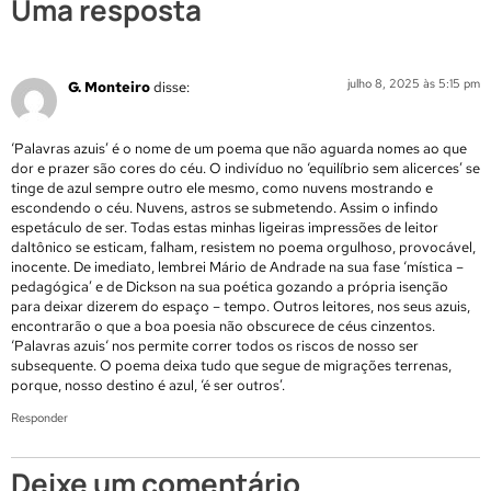
Uma resposta
julho 8, 2025 às 5:15 pm
G. Monteiro
disse:
‘Palavras azuis’ é o nome de um poema que não aguarda nomes ao que
dor e prazer são cores do céu. O indivíduo no ‘equilíbrio sem alicerces’ se
tinge de azul sempre outro ele mesmo, como nuvens mostrando e
escondendo o céu. Nuvens, astros se submetendo. Assim o infindo
espetáculo de ser. Todas estas minhas ligeiras impressões de leitor
daltônico se esticam, falham, resistem no poema orgulhoso, provocável,
inocente. De imediato, lembrei Mário de Andrade na sua fase ‘mística –
pedagógica’ e de Dickson na sua poética gozando a própria isenção
para deixar dizerem do espaço – tempo. Outros leitores, nos seus azuis,
encontrarão o que a boa poesia não obscurece de céus cinzentos.
‘Palavras azuis‘ nos permite correr todos os riscos de nosso ser
subsequente. O poema deixa tudo que segue de migrações terrenas,
porque, nosso destino é azul, ‘é ser outros’.
Responder
Deixe um comentário