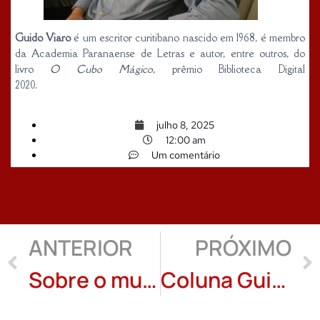
Guido Viaro
é um escritor curitibano nascido em 1968, é membro
da Academia Paranaense de Letras e autor, entre outros, do
livro
O Cubo Mágico
, prêmio Biblioteca Digital
2020.
julho 8, 2025
12:00 am
Um comentário
ANTERIOR
PRÓXIMO
Sobre o mundo, selfies e trens
Coluna Guido Viaro: O Quadrado/Capítulo 4