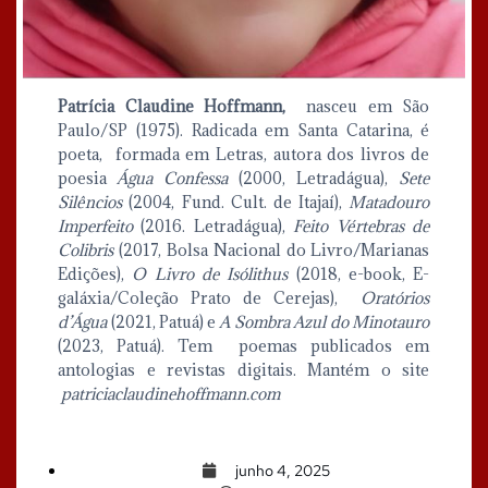
Patrícia Claudine Hoffmann,
nasceu em São
Paulo/SP (1975). Radicada em Santa Catarina, é
poeta, formada em Letras, autora dos livros de
poesia
Água Confessa
(2000, Letradágua),
Sete
Silêncios
(2004, Fund. Cult. de Itajaí),
Matadouro
Imperfeito
(2016. Letradágua),
Feito Vértebras de
Colibris
(2017, Bolsa Nacional do Livro/Marianas
Edições),
O Livro de Isólithus
(2018, e-book, E-
galáxia/Coleção Prato de Cerejas),
Oratórios
d’Água
(2021, Patuá) e
A Sombra Azul do Minotauro
(2023, Patuá). Tem poemas publicados em
antologias e revistas digitais. Mantém o site
patriciaclaudinehoffmann.com
junho 4, 2025