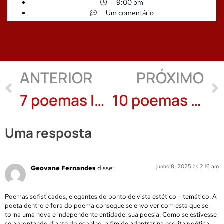
9:00 pm
Um comentário
ANTERIOR
PRÓXIMO
7 poemas lusitanos de Rubenio Marcelo
10 poemas de Daniel Cosme
Uma resposta
junho 8, 2025 às 2:16 am
Geovane Fernandes
disse:
Poemas sofisticados, elegantes do ponto de vista estético – temático. A
poeta dentro e fora do poema consegue se envolver com esta que se
torna uma nova e independente entidade: sua poesia. Como se estivesse
se aprontando diante do espelho, a fim de adentrar na escrita poética.