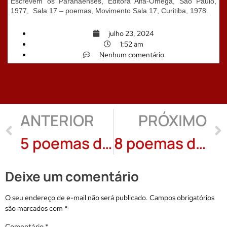
Escrevem os Paranaenses, Editora Alfa-Ômega, São Paulo,
1977, Sala 17 – poemas, Movimento Sala 17, Curitiba, 1978.
julho 23, 2024
1:52 am
Nenhum comentário
ANTERIOR
PRÓXIMO
5 poemas de “Fronteiras” de Jandira Zanchi
8 poemas de Pedro Vale
Deixe um comentário
O seu endereço de e-mail não será publicado.
Campos obrigatórios
são marcados com
*
Comentário
*