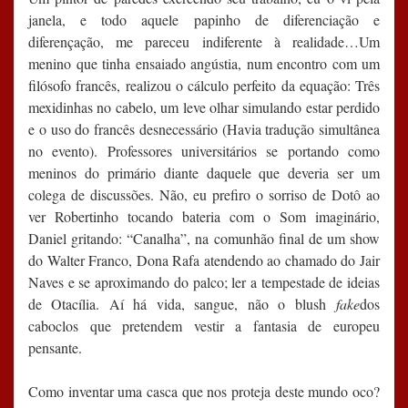
janela, e todo aquele papinho de diferenciação e
diferençação, me pareceu indiferente à realidade…Um
menino que tinha ensaiado angústia, num encontro com um
filósofo francês, realizou o cálculo perfeito da equação: Três
mexidinhas no cabelo, um leve olhar simulando estar perdido
e o uso do francês desnecessário (Havia tradução simultânea
no evento). Professores universitários se portando como
meninos do primário diante daquele que deveria ser um
colega de discussões. Não, eu prefiro o sorriso de Dotô ao
ver Robertinho tocando bateria com o Som imaginário,
Daniel gritando: “Canalha”, na comunhão final de um show
do Walter Franco, Dona Rafa atendendo ao chamado do Jair
Naves e se aproximando do palco; ler a tempestade de ideias
de Otacília. Aí há vida, sangue, não o blush
fake
dos
caboclos que pretendem vestir a fantasia de europeu
pensante.
Como inventar uma casca que nos proteja deste mundo oco?