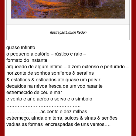
Ilustração:Odilon Redon
quase infinito
o pequeno aleatório
–
rústico e ralo
–
formato do instante
arqueado de algum ínfimo
– dizem extenso e perfurado –
horizonte de sonhos soníferos & serafins
& estáticos & esticados até
q
uase um porvir
decaídos na névoa fresca de um voo rasante
estremecido de céu e mar
e vento e ar e aéreo o servo e o símbolo
……………………………………….
…………………as cento e dez milhas
estremeço, ainda em terra, sulcos & sinas & senões
vadias as formas
encrespadas de uns ventos….