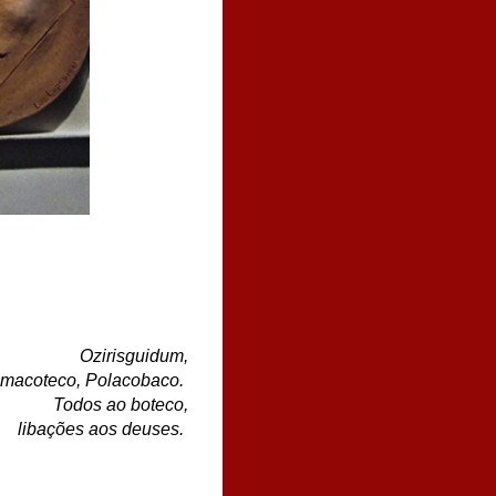
Ozirisguidum,
olacobaco.
 boteco,
libações aos deuses.