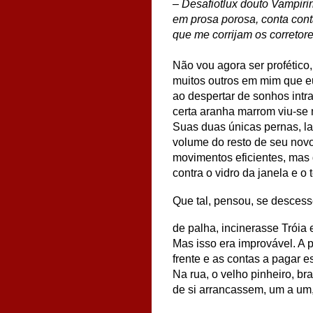
– Desafiotlux douto Vampiri
em prosa porosa, conta
con
que me corrijam os corretor
Não vou agora ser profético
muitos outros em mim que eu
ao despertar de sonhos intra
certa aranha marrom viu-se
Suas duas únicas pernas, l
volume do resto de seu nov
movimentos eficientes, mas
contra o vidro da janela e o
Que tal, pensou, se descess
de palha, incinerasse Tróia
Mas isso era improvável. A p
frente e as contas a pagar 
Na rua, o velho pinheiro, br
de si arrancassem, um a um,