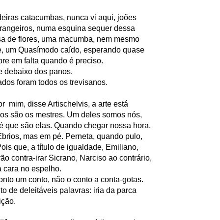
eiras catacumbas, nunca vi aqui, joões
rangeiros, numa esquina sequer dessa
a de flores,
uma macumba, nem mesmo
, um Quasímodo caído, esperando quase
re em falta quando é preciso.
e debaixo dos panos.
ados foram todos os trevisanos.
or mim, disse Artischelvis, a arte está
osos são os mestres. Um deles somos nós,
é que são elas. Quando chegar nossa hora,
Ébrios, mas em pé.
Perneta, quando pulo,
Pois que, a título de igualdade, Emiliano,
ão contra-irar Sicrano,
Narciso ao contrário,
a cara no espelho.
nto um conto, não o conto a conta-gotas.
o de deleitáveis palavras:
iria da parca
ição.