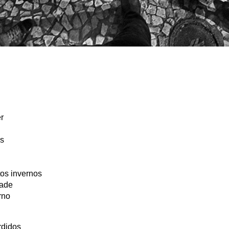
r
as
tos invernos
dade
rno
rdidos