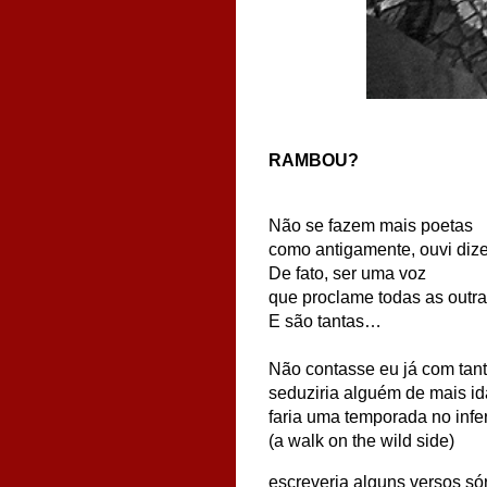
RAMBOU?
Não se fazem mais poetas
como antigamente, ouvi dize
De fato, ser uma voz
que proclame todas as outr
E são tantas…
Não contasse eu já com tan
seduziria alguém de mais i
faria uma temporada no infe
(a walk on the wild side)
escreveria alguns versos só