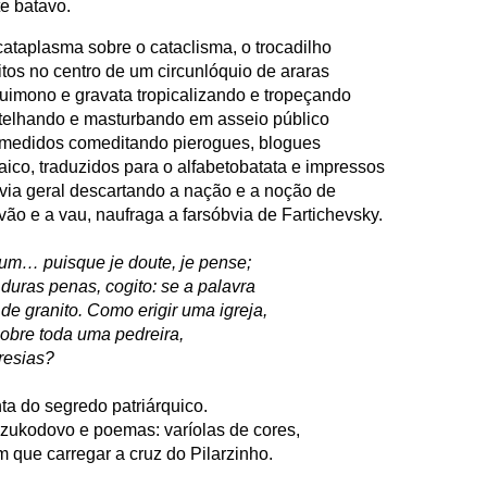
te batavo.
 cataplasma
sobre o cataclisma, o trocadilho
itos no
centro de um circunlóquio de araras
uimono e gravata tropicalizando e tropeçando
elhando e masturbando em asseio público
medidos comeditando pierogues, blogues
aico, traduzidos para o alfabetobatata e impressos
via
geral
descartando a nação e a noção de
ão e a vau, naufraga a farsóbvia de
Fartichevsky.
 sum… puisque je doute, je pense;
 duras penas, cogito: se a palavra
e granito. Como erigir uma igreja,
obre toda uma pedreira,
resias?
a do segredo patriárquico.
 zukodovo e poemas: varíolas de cores,
 que carregar a cruz do Pilarzinho.