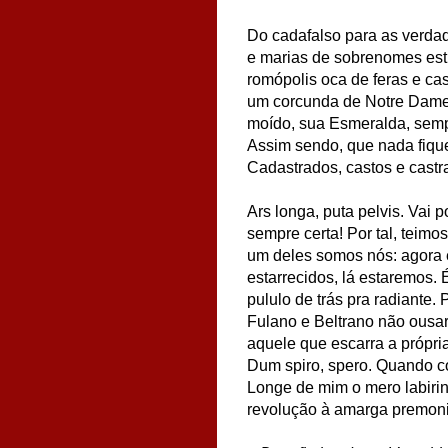
Do cadafalso para as verdad
e marias de sobrenomes est
romópolis oca de feras e cas
um corcunda de Notre Dame
moído, sua
Esmeralda, semp
Assim sendo, que nada fiqu
Cadastrados, castos e castr
Ars longa, puta pelvis. Vai p
sempre certa! Por tal, teim
um deles somos nós: agora 
estarrecidos, lá estaremos. 
pululo de trás pra radiante. 
Fulano e Beltrano
não ousar
aquele que escarra a própri
Dum spiro, spero.
Quando co
Longe de mim o mero labirint
revolução à amarga premon