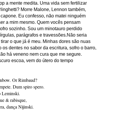
pp a mente medita. Uma vida sem fertilizar
linghetti?
Morre Malone, Lennon também,
l capone.
Eu confesso, não matei ninguém
 ser a mim mesmo. Quem vocês pensam
fro sozinho. Sou um minotauro perdido
vírgulas, parágrafos e travessões.Não seria
tirar o que já é meu. Minhas dores são nuas
os dentes no sabor da escritura, sofro o barro,
 Não há veneno nem cura que me segure.
escuro escoa, vem do útero do tempo
inbow.
Or Rimbaud?
ompete. Dum spiro spero.
o Leminski.
que & rabisque,
a, dança Nijinski.