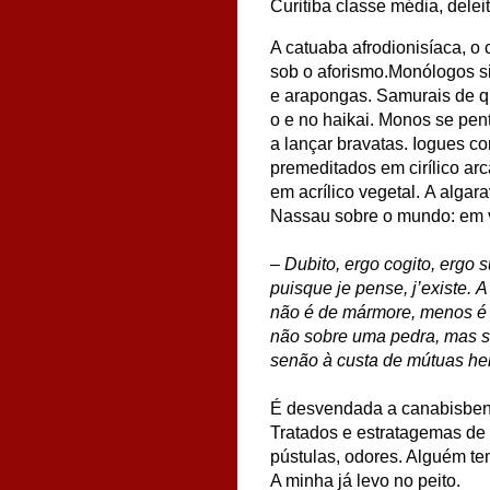
Curitiba classe média, delei
A catuaba afrodionisíaca, o
sob o aforismo.Monólogos s
e arapongas.
Samurais de q
o e no haikai.
Monos se pent
a lançar bravatas.
Iogues co
premeditados em cirílico arc
em acrílico vegetal.
A algara
Nassau sobre o mundo: em v
– Dubito, ergo cogito, ergo
puisque je pense, j’existe.
A
não é de mármore, menos é d
não sobre uma pedra, mas s
senão à custa de mútuas he
É desvendada a canabisbent
Tratados e estratagemas de
pústulas, odores. Alguém tem
A minha já levo no peito.