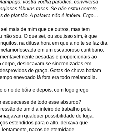
rilâmpago: vostra vodka paródica, conviversa
tagiosas
fábulas rasas. Se não estou correto,
es de plantão. A palavra não é imóvel. Ergo…
, sei mais de mim que de outros, mas tem
 não sou. O que sei, ou sou,isso sim, é que
nquilos, na difusa hora em que a noite se faz dia,
 metamorfoseada em um escaboroso curitibano.
amentavelmente pesadas e proporcionais ao
o corpo, deslocavam-se sincronizadas em
 desprovidos de graça. Gotas de chuva batiam
 tempo enevoado lá fora era todo melancolia.
e o rio de bóia e depois, com fogo grego
 e esquecesse de todo esse absurdo?
ressão de um dia inteiro de trabalho pela
esmagavam qualquer possibilidade de fuga.
aços estendidos para o alto, deixava que
 lentamente, nacos de eternidade.