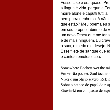
Fosse fase e era quase, Pro
a língua é vida, pergunta Fer
morre alone e caputti tutti al
nem porra nenhuma. A não
que estão? Meu poema eu so
em seu próprio labirinto de 
um novo Teseu que me faria 
e de mais ninguém. Eu cravo 
o suor, o medo e o desejo.
Esse filete de sangue que 
e cantos remotos ecoa.
Somewhere Beckett over the ra
Em versão pocket, Saul toca tr
Viver é um ofício severo. Relei
Sobre o branco do papel do ris
Stravinski em compasso de esper