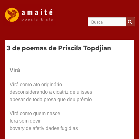
3 de poemas de Priscila Topdjian
Virá
Virá como ato originário
desconsiderando a cicatriz de ulisses
apesar de toda prosa que deu prêmio
Virá como quem nasce
fera sem devir
bovary de afetividades fugidias