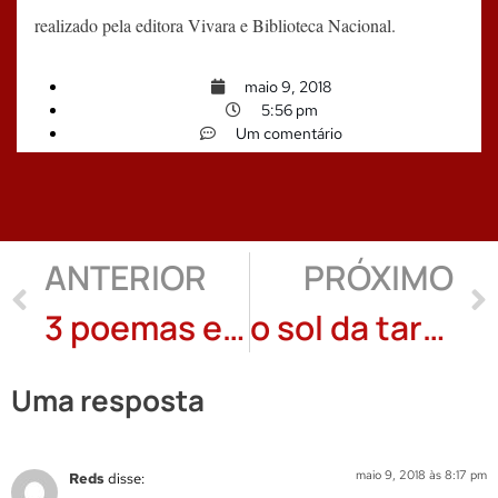
realizado pela editora Vivara e Biblioteca Nacional.
maio 9, 2018
5:56 pm
Um comentário
ANTERIOR
PRÓXIMO
3 poemas e 1 colagem digital de João Liossi
o sol da tarde/el sol de la tarde: poemas de Adriana Aneli e tradução de Mariela Bello
Uma resposta
maio 9, 2018 às 8:17 pm
Reds
disse: