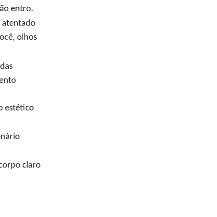
não entro.
 atentado
você, olhos
adas
ento
 estético
enário
 corpo claro