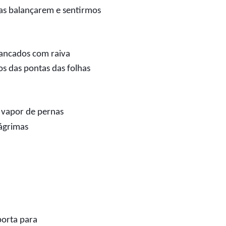
as balançarem e sentirmos
rancados com raiva
 das pontas das folhas
vapor de pernas
lágrimas
porta para