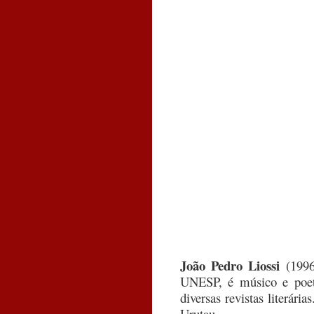
João Pedro Liossi
(199
UNESP, é músico e poet
diversas revistas literária
Urutau.