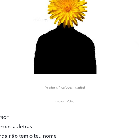
“A oferta”, colagem digital
Liossi, 2018
amor
mos as letras
ainda não tem o teu nome