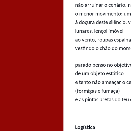
não arruinar o cenário. 
o menor movimento: um
à doçura deste silêncio: 
lunares, lençol imóvel
ao vento, roupas espalh
vestindo o chão do mom
parado penso no objetivo
de um objeto estático
e tento não ameaçar o c
(formigas e fumaça)
e as pintas pretas do teu
Logística