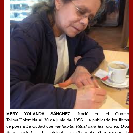
MERY YOLANDA SÁNCHEZ:
Nació en el Guamo
Tolima/Colombia el 30 de junio de 1956.
Ha publicado los libros
de poesía
La ciudad que me habita, Ritual para las noches, Dios
Sobra, estorba,
la antología
Un día maíz, Gradaciones
, la