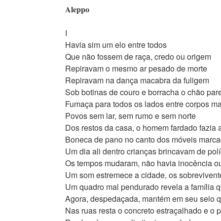
Aleppo
I
Havia sim um elo entre todos
Que não fossem de raça, credo ou origem
Repiravam o mesmo ar pesado de morte
Repiravam na dança macabra da fuligem
Sob botinas de couro e borracha o chão pa
Fumaça para todos os lados entre corpos ma
Povos sem lar, sem rumo e sem norte
Dos restos da casa, o homem fardado fazia 
Boneca de pano no canto dos móveis marca
Um dia ali dentro crianças brincavam de pol
Os tempos mudaram, não havia inocência ou
Um som estremece a cidade, os sobreviven
Um quadro mal pendurado revela a família qu
Agora, despedaçada, mantém em seu seio q
Nas ruas resta o concreto estraçalhado e o 