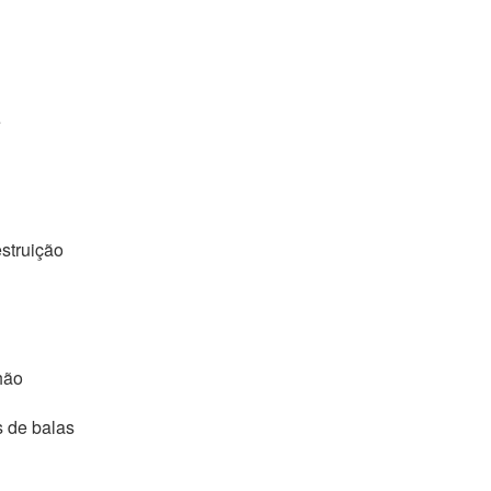
e
struição
hão
s de balas