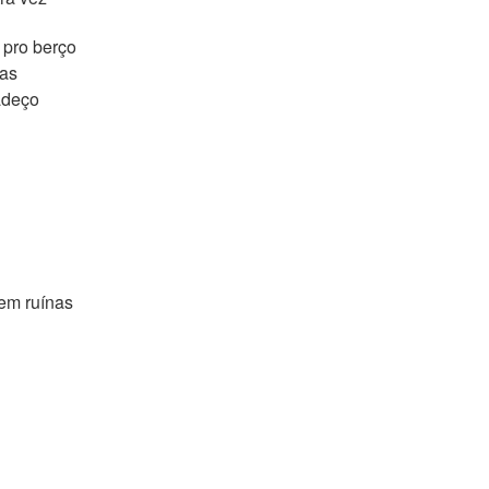
 pro berço
das
adeço
em ruínas