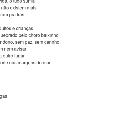
vida, o tudo sumiu
s não existem mais
aram pra trás
ultos e crianças
quebrado pelo choro baixinho
andono, sem paz, sem carinho.
em nem avisar
a outro lugar
orte nas margens do mar.
gas