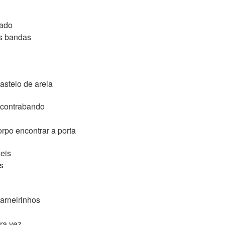
hado
s bandas
telo de areia
 contrabando
o encontrar a porta
eis
s
carneirinhos
ra vez