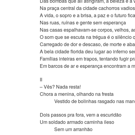
Das bombas que ali atingiram, a beleza e a 
Na praça central da cidade cachorros vadio
A vida, o sopro e a brisa, a paz e o futuro fic
Nas ruas, ruínas e gente sem esperança
Nas casas espalhavam-se corpos, velhos, ad
O som que se escuta na trégua é o silêncio 
Carregado de dor e descaso, de morte e ab
A bela cidade florida deu lugar ao inferno s
Famílias inteiras em trapos, tentando fugir pr
Em barcos de ar e esperança encontram a m
II
– Vês? Nada resta!
Chora a menina, olhando na fresta
Vestido de bolinhas rasgado nas man
Dois passos pra fora, vem a escuridão
Um soldado armado caminha ileso
Sem um arranhão