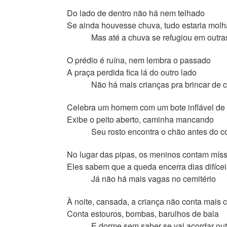
Do lado de dentro não há nem telhado
Se ainda houvesse chuva, tudo estaria mol
Mas até a chuva se refugiou em outra
O prédio é ruína, nem lembra o passado
A praça perdida fica lá do outro lado
Não há mais crianças pra brincar de cas
Celebra um homem com um bote inflável de
Exibe o peito aberto, caminha mancando
Seu rosto encontra o chão antes do corp
No lugar das pipas, os meninos contam míss
Eles sabem que a queda encerra dias difícei
Já não há mais vagas no cemitério
À noite, cansada, a criança não conta mais 
Conta estouros, bombas, barulhos de bala
E dorme sem saber se vai acordar out