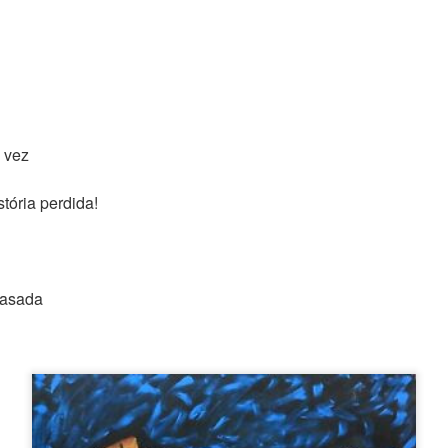
 vez
ria perdida!
rasada