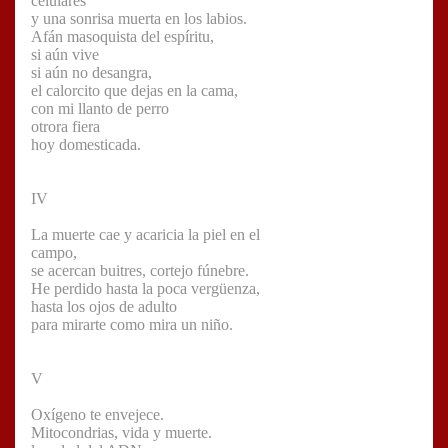
celulares
y una sonrisa muerta en los labios.
Afán masoquista del espíritu,
si aún vive
si aún no desangra,
el calorcito que dejas en la cama,
con mi llanto de perro
otrora fiera
hoy domesticada.
IV
La muerte cae y acaricia la piel en el
campo,
se acercan buitres, cortejo fúnebre.
He perdido hasta la poca vergüenza,
hasta los ojos de adulto
para mirarte como mira un niño.
V
Oxígeno te envejece.
Mitocondrias, vida y muerte.