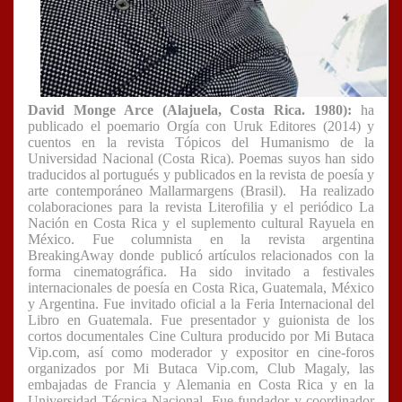
David Monge Arce (Alajuela, Costa Rica. 1980):
ha
publicado el poemario Orgía con Uruk Editores (2014) y
cuentos en la revista Tópicos del Humanismo de la
Universidad Nacional (Costa Rica). Poemas suyos han sido
traducidos al portugués y publicados en la revista de poesía y
arte contemporáneo Mallarmargens (Brasil). Ha realizado
colaboraciones para la revista Literofilia y el periódico La
Nación en Costa Rica y el suplemento cultural Rayuela en
México. Fue columnista en la revista argentina
BreakingAway donde publicó artículos relacionados con la
forma cinematográfica. Ha sido invitado a festivales
internacionales de poesía en Costa Rica, Guatemala, México
y Argentina. Fue invitado oficial a la Feria Internacional del
Libro en Guatemala. Fue presentador y guionista de los
cortos documentales Cine Cultura producido por Mi Butaca
Vip.com, así como moderador y expositor en cine-foros
organizados por Mi Butaca Vip.com, Club Magaly, las
embajadas de Francia y Alemania en Costa Rica y en la
Universidad Técnica Nacional. Fue fundador y coordinador