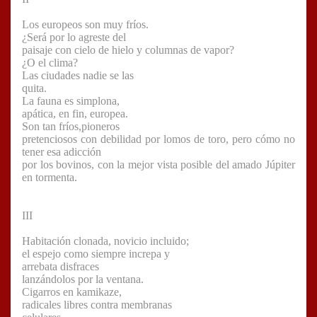
Los europeos son muy fríos.
¿Será por lo agreste del
paisaje con cielo de hielo y columnas de vapor?
¿O el clima?
Las ciudades nadie se las
quita.
La fauna es simplona,
apática, en fin, europea.
Son tan fríos,pioneros
pretenciosos con debilidad por lomos de toro, pero cómo no
tener esa adicción
por los bovinos, con la mejor vista posible del amado Júpiter
en tormenta.
III
Habitación clonada, novicio incluido;
el espejo como siempre increpa y
arrebata disfraces
lanzándolos por la ventana.
Cigarros en kamikaze,
radicales libres contra membranas