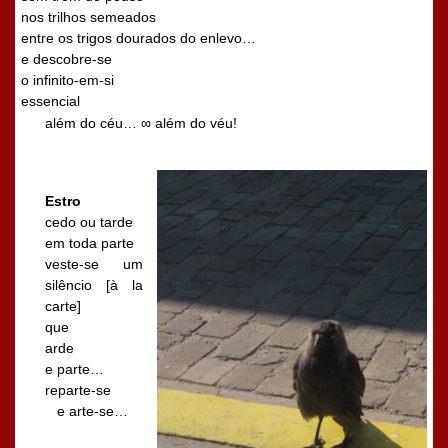
nos trilhos semeados
entre os trigos dourados do enlevo…
e descobre-se
o infinito-em-si
essencial
além do céu… ∞ além do véu!
Estro
cedo ou tarde
em toda parte
veste-se um
silêncio [à la
carte]
que
arde
e parte…
reparte-se
e arte-se…