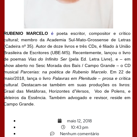
RUBENIO MARCELO
é
poeta escritor, compositor e crítico
cultural; membro da Academia Sul-Mato-Grossense de Letras
(Cadeira nº 35). Autor de doze livros e três CDs, é filiado à União
Brasileira de Escritores (UBE-MS). Recentemente, lançou o livro
de poemas
Vias do Infinito Ser
(pela Ed. Letra Livre), e – em
show aberto no Sesc Morada dos Baís / Campo Grande – o CD
musical
Parcerias: na poética de Rubenio Marcelo
. Em 22 de
maio/2018, lança o livro
Palavras em Plenitude – prosa e crítica
cultural.
Destacam-se também em suas produções os livros:
Graal das Metáforas, Horizontes d’Versos, Voo de Polens, e
Veleiros da Essência. Também advogado e revisor, reside em
Campo Grande.
maio 12, 2018
10:43 pm
Nenhum comentário