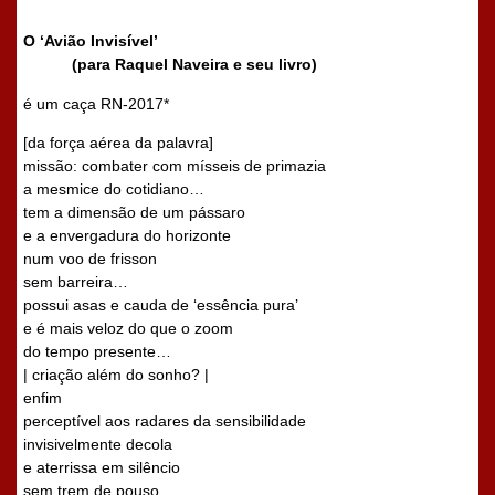
O
‘Avião Invisível’
(para Raquel Naveira e seu livro)
é um caça RN-2017*
[da força aérea da palavra]
missão: combater com mísseis de primazia
a mesmice do cotidiano…
tem a dimensão de um pássaro
e a envergadura do horizonte
num voo de frisson
sem barreira…
possui asas e cauda de ‘essência pura’
e é mais veloz do que o zoom
do tempo presente…
| criação além do sonho? |
enfim
perceptível aos radares da sensibilidade
invisivelmente decola
e aterrissa em silêncio
sem trem de pouso