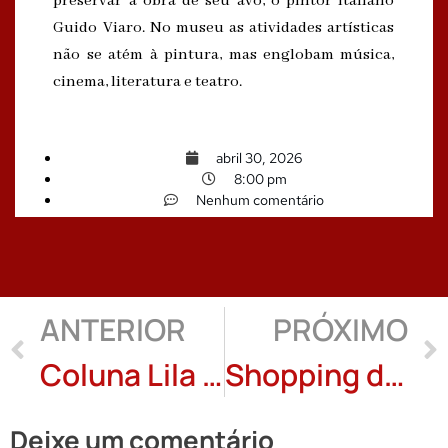
preservar a obra de seu avô, o pintor italiano
Guido Viaro. No museu as atividades artísticas
não se atém à pintura, mas englobam música,
cinema, literatura e teatro.
abril 30, 2026
8:00 pm
Nenhum comentário
ANTERIOR
PRÓXIMO
Coluna Lila Maia: Uma vigília +3 poemas
Shopping dos defuntos: Milton Rezende
Deixe um comentário