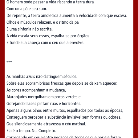
O homem pode passar a vida riscando a terra dura
Com uma pá e seu suor.
De repente, a terra amolecida aumenta a velocidade com que escava.
Olhos e músculos reluzem, e o ritmo da pá
É uma sinfonia não escrita.
A vida escala seus ossos, espalha-se por órgãos
E funde sua cabeça com o céu que a envolve.
***
As manhãs azuis não distinguem séculos.
Sobre elas sopram brisas frescas que depois se deixam aquecer.
As cores acompanham a mudança,
Alaranjados mergulham em poças verdes e
Gotejando lilases pintam ruas e horizontes.
Apenas alguns olhos entre muitos, espalhados por todas as épocas,
Conseguem perceber a substância invisível sem formas ou odores,
Que silenciosamente atravessa o céu matinal.
Ela é o tempo. Nu. Completo.
Carregando em seu ventre pedaços de todos os que por ele foram