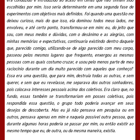
era conduzido e introduzido ao acaso em cenas que não tinham sido
escolhidas por mim. Isso seria determinante em uma segunda fase de
experimentos com objetivos mais definidos. Foi quando uma questão me
deixou curioso, mais do que isso, ela dominou todos meus lados, me
envolveu, e até certo ponto, transformou-se em mim: eu, do jeito que
sou, com meus medos e dúvidas, com o desânimo e as alegrias, com
minhas memórias e expectativas, continuaria existindo dentro daquele
que, parecido comigo, utilizando-se de algo parecido com meu corpo,
passeou pelos mesmos lugares que frequento, enxergou as mesmas
pessoas com as quais costumo cruzar, e usou pelo menos parte de meu
raciocínio durante um dia muito parecido com aqueles que conheço?
Essa era uma questão, que para mim, destruía todas as outras, e sem
querer, e sem que eu revelasse, me separava dos outros sonhadores,
pois colocava interesses pessoais acima dos coletivos. Era claro que, no
fundo, essas também se transformariam em posses coletivas, pois
respondida essa questão, o grupo todo poderia avançar em seus
desejos de descoberta. Mas eu já não pensava em pesquisa ou em
outros, pensava apenas em mim e naquela possível outra pessoa, que
durante algumas horas poderia se passar por mim, ou então existir ao
mesmo tempo que eu, de outra, ou da mesma maneira, existia.