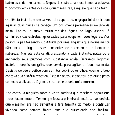
bateu asas dentro da mata. Depois do susto uma moça tomou a palavra:
“Concordo, em certas ocasiões, quem mais faz, é aquele que nada faz.”
O silêncio insistiu, e dessa vez foi respeitado, o grupo foi dormir com
aquelas duas frases na cabeça. Um dos jovens permaneceu ao lado da
mata. Escutou o suave murmurar das águas do lago, assistiu à
caminhada das estrelas, apressadas para ocuparem seus lugares. Aos
poucos, a paz foi sendo substituída por uma angústia que normalmente
não encontra lugar nesses momentos de encontro entre homem e
natureza. Mas ela estava ali, crescendo a cada instante, pulsando e
enchendo seus pulmões com substância ácida. Derramou lágrimas
inúteis e depois um grito, que serviu para agitar a fauna da mata.
Desistiu do céu e deitou com as mãos cobrindo os olhos. Apenas o lago
contava sua história repetida. E ele a escutou e escutou, até que o peito
começou a aliviar, as lágrimas secaram e aquela noite morreu.
Não contou a ninguém sobre a visita sombria que recebera depois que
todos foram embora. Temeu que fosse a primeira de muitas, mas decidiu
que o melhor era não alimentar a fera faminta do medo, e continuar
vivendo como sempre fizera. Mas sua curiosidade não facilitou