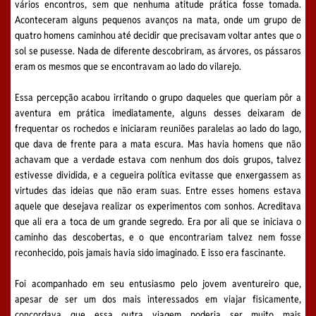
vários encontros, sem que nenhuma atitude prática fosse tomada.
Aconteceram alguns pequenos avanços na mata, onde um grupo de
quatro homens caminhou até decidir que precisavam voltar antes que o
sol se pusesse. Nada de diferente descobriram, as árvores, os pássaros
eram os mesmos que se encontravam ao lado do vilarejo.
Essa percepção acabou irritando o grupo daqueles que queriam pôr a
aventura em prática imediatamente, alguns desses deixaram de
frequentar os rochedos e iniciaram reuniões paralelas ao lado do lago,
que dava de frente para a mata escura. Mas havia homens que não
achavam que a verdade estava com nenhum dos dois grupos, talvez
estivesse dividida, e a cegueira política evitasse que enxergassem as
virtudes das ideias que não eram suas. Entre esses homens estava
aquele que desejava realizar os experimentos com sonhos. Acreditava
que ali era a toca de um grande segredo. Era por ali que se iniciava o
caminho das descobertas, e o que encontrariam talvez nem fosse
reconhecido, pois jamais havia sido imaginado. E isso era fascinante.
Foi acompanhado em seu entusiasmo pelo jovem aventureiro que,
apesar de ser um dos mais interessados em viajar fisicamente,
concordava que essa outra viagem poderia ser muito mais