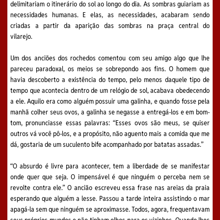
delimitariam o itinerário do sol ao longo do dia. As sombras guiariam as
necessidades humanas. E elas, as necessidades, acabaram sendo
criadas a partir da aparição das sombras na praça central do
vilarejo.
Um dos anciões dos rochedos comentou com seu amigo algo que lhe
pareceu paradoxal, os meios se sobrepondo aos fins. O homem que
havia descoberto a existência do tempo, pelo menos daquele tipo de
tempo que acontecia dentro de um relógio de sol, acabava obedecendo
a ele. Aquilo era como alguém possuir uma galinha, e quando fosse pela
manhã colher seus ovos, a galinha se negasse a entregá-los e em bom-
tom, pronunciasse essas palavras: “Esses ovos são meus, se quiser
outros vá você pô-los, e a propósito, não aguento mais a comida que me
dá, gostaria de um suculento bife acompanhado por batatas assadas.”
“O absurdo é livre para acontecer, tem a liberdade de se manifestar
onde quer que seja. O impensável é que ninguém o perceba nem se
revolte contra ele.” O ancião escreveu essa frase nas areias da praia
esperando que alguém a lesse. Passou a tarde inteira assistindo o mar
apagá-la sem que ninguém se aproximasse. Todos, agora, frequentavam