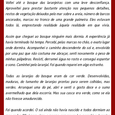
Voltei até o bosque das laranjeiras com uma leve desconfiança.
Aproveitei para prestar bastante atenção nos pequenos detalhes,
restos de vegetação deixados pelo mar sobre a areia, número de barcos
ancorados, marcas no tronco de uma grande palmeira. Eles estavam
todos lá, emprestando realidade àquela realidade em que vivia.
Assim que cheguei ao bosque ninguém mais dormia. A experiência já
havia terminado há tempo. Percebi, pelas marcas no chão, o exato lugar
onde dormira. Acompanhei o caminho descendente do sol e, envolvido
por uma paz que não costuma me abraçar, senti novamente o peso de
minhas pálpebras. Resisti, derramei água no rosto e consegui espantar
o sono. Caminhei pelo laranjal. Foi quando reparei em algo estranho.
Todas as laranjas do bosque eram da cor verde. Desenvolvidas,
maduras, do tamanho de laranjas prontas para serem colhidas, mas
verdes. Arranquei uma do pé, abri e senti o gosto doce e o sumo
avermelhado que dela escorria. Mas sua casca era verde, como se ela
não tivesse amadurecido.
Foi quando acordei. O sol ainda não havia nascido e todos dormiam ao