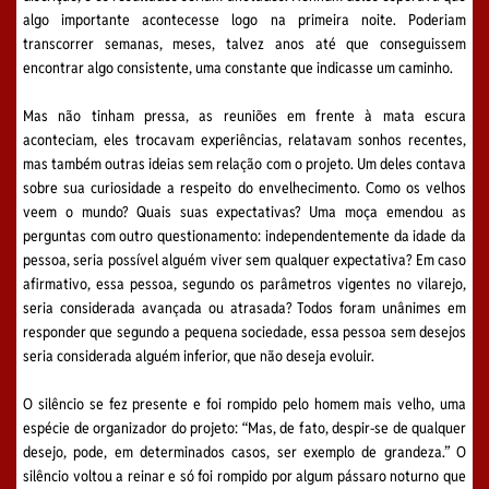
algo importante acontecesse logo na primeira noite. Poderiam
transcorrer semanas, meses, talvez anos até que conseguissem
encontrar algo consistente, uma constante que indicasse um caminho.
Mas não tinham pressa, as reuniões em frente à mata escura
aconteciam, eles trocavam experiências, relatavam sonhos recentes,
mas também outras ideias sem relação com o projeto. Um deles contava
sobre sua curiosidade a respeito do envelhecimento. Como os velhos
veem o mundo? Quais suas expectativas? Uma moça emendou as
perguntas com outro questionamento: independentemente da idade da
pessoa, seria possível alguém viver sem qualquer expectativa? Em caso
afirmativo, essa pessoa, segundo os parâmetros vigentes no vilarejo,
seria considerada avançada ou atrasada? Todos foram unânimes em
responder que segundo a pequena sociedade, essa pessoa sem desejos
seria considerada alguém inferior, que não deseja evoluir.
O silêncio se fez presente e foi rompido pelo homem mais velho, uma
espécie de organizador do projeto: “Mas, de fato, despir-se de qualquer
desejo, pode, em determinados casos, ser exemplo de grandeza.” O
silêncio voltou a reinar e só foi rompido por algum pássaro noturno que