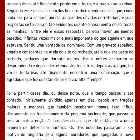
prosseguirem, até finalmente perderem a força, e a paz voltar a reinar.
Seguindo esse raciocínio, um dos homens do rochedo concluiu que, como
nada era para sempre, um dia as grandes dúvidas derreteriam, e suas
respostas se tornariam tão evidentes quanto o nascimento do sol todas
as manhãs. Entre ele e essas respostas, parecia haver um imenso
paredão, infinitas vezes maior e mais imponente do que aquele em que
estavam. Sentiu uma vontade de nominá-lo. Com um graveto espalhou
vogais e consoantes na areia do alto do rochedo, areia que era parte do
rochedo, pedaços que durante muitos dias e noites acabaram se
desprendendo e depois derretendo. Juntou letras, depois as apagou, fez
várias tentativas até finalmente encontrar uma combinação que o
agradou e que fez questão de ler em voz alta: “Tempo”.
Foi a partir desse dia, ou dessa noite, que o tempo passou a ser
contado. Inicialmente dividido apenas em dias, depois em frações
maiores e menores que também receberam nomes. Isso influiu
diretamente no funcionamento da pequena sociedade, que passou a
prestar mais atenção às posições do sol, que até então era a única
maneira de determinar horários. Os dias nublados passaram a ser
motivo de angústia para alguns moradores, que apegados à nova