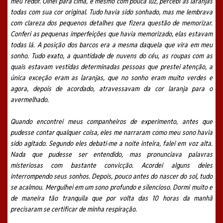
meu redor. Olhei para cima, e mesmo com pouca luz, percebi as laranjas
todas com sua cor original. Tudo havia sido sonhado, mas me lembrava
com clareza dos pequenos detalhes que fizera questão de memorizar.
Conferi as pequenas imperfeições que havia memorizado, elas estavam
todas lá. A posição dos barcos era a mesma daquela que vira em meu
sonho. Tudo exato, a quantidade de nuvens do céu, as roupas com as
quais estavam vestidas determinadas pessoas que prestei atenção, a
única exceção eram as laranjas, que no sonho eram muito verdes e
agora, depois de acordado, atravessavam da cor laranja para o
avermelhado.
Quando encontrei meus companheiros de experimento, antes que
pudesse contar qualquer coisa, eles me narraram como meu sono havia
sido agitado. Segundo eles debati-me a noite inteira,
falei em voz alta.
Nada que pudesse ser entendido, mas pronunciava palavras
misteriosas com bastante convicção. Acordei alguns deles
interrompendo seus sonhos. Depois, pouco antes do nascer do sol, tudo
se acalmou. Mergulhei em um sono profundo e silencioso. Dormi muito e
de maneira tão tranquila que por volta das 10 horas da manhã
precisaram se certificar de minha respiração.