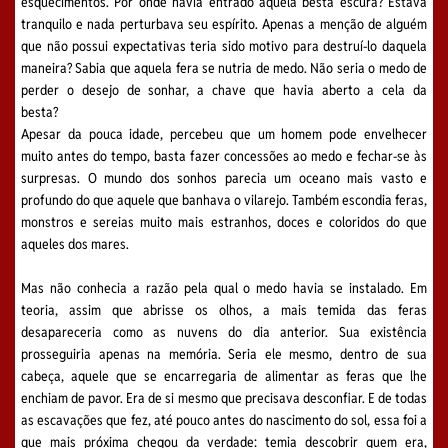
esquecimentos. Por onde havia entrado aquela besta escura? Estava
tranquilo e nada perturbava seu espírito. Apenas a menção de alguém
que não possui expectativas teria sido motivo para destruí-lo daquela
maneira? Sabia que aquela fera se nutria de medo. Não seria o medo de
perder o desejo de sonhar, a chave que havia aberto a cela da
besta?
Apesar da pouca idade, percebeu que um homem pode envelhecer
muito antes do tempo, basta fazer concessões ao medo e fechar-se às
surpresas. O mundo dos sonhos parecia um oceano mais vasto e
profundo do que aquele que banhava o vilarejo. Também escondia feras,
monstros e sereias muito mais estranhos, doces e coloridos do que
aqueles dos mares.
Mas não conhecia a razão pela qual o medo havia se instalado. Em
teoria, assim que abrisse os olhos, a mais temida das feras
desapareceria como as nuvens do dia anterior. Sua existência
prosseguiria apenas na memória. Seria ele mesmo, dentro de sua
cabeça, aquele que se encarregaria de alimentar as feras que lhe
enchiam de pavor. Era de si mesmo que precisava desconfiar. E de todas
as escavações que fez, até pouco antes do nascimento do sol, essa foi a
que mais próxima chegou da verdade: temia descobrir quem era,