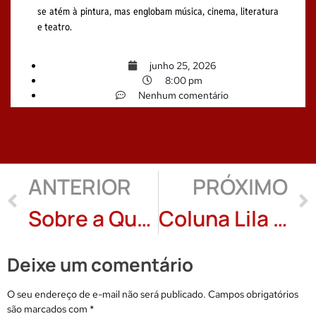
se atém à pintura, mas englobam música, cinema, literatura
e teatro.
junho 25, 2026
8:00 pm
Nenhum comentário
ANTERIOR
PRÓXIMO
Sobre a Queda de uma Pétala: Prefácio de Mario Domingues (UFRJ)
Coluna Lila Maia: A coragem do poema + 4 poemas
Deixe um comentário
O seu endereço de e-mail não será publicado.
Campos obrigatórios
são marcados com
*