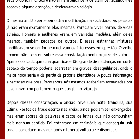
seus próprios mundos e não tinham olhos para os vizinhos. Quando lhes
sobrava alguma atenção, a dedicavam ao relógio.
O mesmo ancião percebeu outra modificação na sociedade. As pessoas
já não eram exatamente elas mesmas. Pareciam viver partes de vidas
alheias. Homens e mulheres eram, em variadas medidas, além deles
mesmos, também pedaços de outros. E essas estranhas misturas
modificavam-se conforme mudavam os interesses em questão. O velho
homem não exerceu sobre essa constatação nenhum juízo de valores.
Apenas concluiu que uma quantidade tão grande de mudanças em curto
espaço de tempo poderia acarretar em graves desequilíbrios, onde o
maior risco seria o da perda da própria identidade. A pouca informação
e certezas que possuímos sobre nós mesmos acabariam esmagadas por
esse novo comportamento que surgia no vilarejo.
Depois dessas constatações o ancião teve uma noite tranquila, sua
última. Restos da frase escrita nas areias ainda podiam ser enxergados,
mas eram sobras de palavras e cacos de letras que não compunham
mais nenhum sentido. Foi enterrado em cerimônia que conseguiu unir
toda a sociedade, mas que após o funeral voltou a se dispersar.