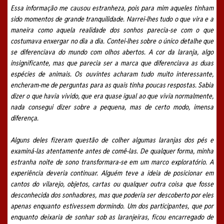
Essa informação me causou estranheza, pois para mim aqueles tinham
sido momentos de grande tranquilidade. Narrei-lhes tudo o que vira e a
maneira como aquela realidade dos sonhos parecia-se com o que
costumava enxergar no dia a dia. Contei-lhes sobre o único detalhe que
se diferenciava do mundo com olhos abertos. A cor da laranja, algo
insignificante, mas que parecia ser a marca que diferenciava as duas
espécies de animais. Os ouvintes acharam tudo muito interessante,
encheram-me de perguntas para as quais tinha poucas respostas. Sabia
dizer o que havia vivido, que era quase igual ao que vivia normalmente,
nada consegui dizer sobre a pequena, mas de certo modo, imensa
diferença.
Alguns deles fizeram questão de colher algumas laranjas dos pés e
examiná-las atentamente antes de comê-las. De qualquer forma, minha
estranha noite de sono transformara-se em um marco exploratório. A
experiência deveria continuar. Alguém teve a ideia de posicionar em
cantos do vilarejo, objetos, cartas ou qualquer outra coisa que fosse
desconhecida dos sonhadores, mas que poderia ser descoberto por eles
apenas enquanto estivessem dormindo. Um dos participantes, que por
enquanto deixaria de sonhar sob as laranjeiras, ficou encarregado de