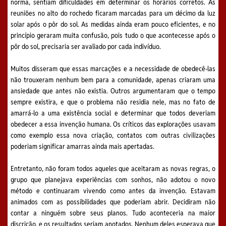
norma, sentiam dificuldades em determinar os horários corretos. As
reuniões no alto do rochedo ficaram marcadas para um décimo da luz
solar após o pôr do sol. As medidas ainda eram pouco eficientes, e no
princípio geraram muita confusão, pois tudo o que acontecesse após o
pôr do sol, precisaria ser avaliado por cada indivíduo.
Muitos disseram que essas marcações e a necessidade de obedecê-las
não trouxeram nenhum bem para a comunidade, apenas criaram uma
ansiedade que antes não existia. Outros argumentaram que o tempo
sempre existira, e que o problema não residia nele, mas no fato de
amarrá-lo a uma existência social e determinar que todos deveriam
obedecer a essa invenção humana. Os críticos das explorações usavam
como exemplo essa nova criação, contatos com outras civilizações
poderiam significar amarras ainda mais apertadas.
Entretanto, não foram todos aqueles que aceitaram as novas regras, o
grupo que planejava experiências com sonhos, não adotou o novo
método e continuaram vivendo como antes da invenção. Estavam
animados com as possibilidades que poderiam abrir. Decidiram não
contar a ninguém sobre seus planos. Tudo aconteceria na maior
discrição, e os resultados seriam anotados. Nenhum deles esperava que