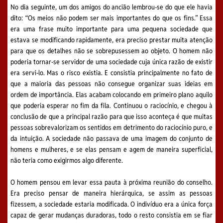
No dia seguinte, um dos amigos do ancião lembrou-se do que ele havia
dito: “Os meios não podem ser mais importantes do que os fins.” Essa
era uma frase muito importante para uma pequena sociedade que
estava se modificando rapidamente, era preciso prestar muita atenção
para que os detalhes não se sobrepusessem ao objeto. O homem não
poderia tornar-se servidor de uma sociedade cuja única razão de existir
era servi-lo. Mas o risco existia. E consistia principalmente no fato de
que a maioria das pessoas não consegue organizar suas ideias em
ordem de importância. Elas acabam colocando em primeiro plano aquilo
que poderia esperar no fim da fila. Continuou o raciocínio, e chegou à
conclusão de que a principal razão para que isso aconteça é que muitas
pessoas sobrevalorizam os sentidos em detrimento do raciocínio puro, e
da intuição. A sociedade não passava de uma imagem do conjunto de
homens e mulheres, e se elas pensam e agem de maneira superficial,
não teria como exigirmos algo diferente.
O homem pensou em levar essa pauta à próxima reunião do conselho.
Era preciso pensar de maneira hierárquica, se assim as pessoas
fizessem, a sociedade estaria modificada. O indivíduo era a única força
capaz de gerar mudanças duradoras, todo o resto consistia em se fiar