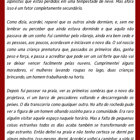
alpinistas que estão perdidos em uma tempestade de neve. Mas afora
isso é um fator completamente secundário.
Como dizia, acordei, reparei que os outros ainda dormiam, e, sem me
lembrar ou perceber que ainda estava dormindo e que aquilo não
passava de um sonho. Fui caminhar pelo vilarejo, ainda era bem cedo e
as pessoas, aos poucos, acordavam e iniciavam o novo dia. O sol nascia
como uma criança prematura que, passados os primeiros dias, ganha
peso e força, e passa a acreditar que pode ser um sol forte que não vai
se deixar vencer facilmente pelas nuvens. Cumprimentei alguns
moradores, vi mulheres lavando roupas no lago, duas crianças
brincando, um homem trabalhando na horta.
Depois fui passear na praia, ver as primeiras sombras que o novo dia
projetava, vi um barco de pescadores voltando e descarregando os
peixes. O dia transcorria como qualquer outro. No alto do rochedo pude
ver a figura de um homem olhando sozinho para a comunidade. Era raro
alguém visitar aquele espaço naquele horário. Mas a falta de pequenas
coisas estranhas todos os dias acaba também se transformando em
algo estranho. Então deitei na praia e não tenho certeza se dormi por
alguns minutos. Isso mesmo, dormi. Acordei e voltei a caminhar, a vida já