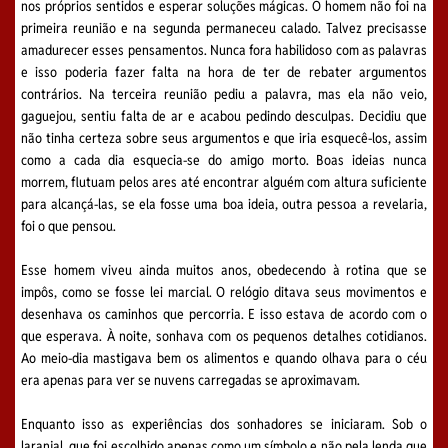
nos próprios sentidos e esperar soluções mágicas. O homem não foi na
primeira reunião e na segunda permaneceu calado. Talvez precisasse
amadurecer esses pensamentos. Nunca fora habilidoso com as palavras
e isso poderia fazer falta na hora de ter de rebater argumentos
contrários. Na terceira reunião pediu a palavra, mas ela não veio,
gaguejou, sentiu falta de ar e acabou pedindo desculpas. Decidiu que
não tinha certeza sobre seus argumentos e que iria esquecê-los, assim
como a cada dia esquecia-se do amigo morto. Boas ideias nunca
morrem, flutuam pelos ares até encontrar alguém com altura suficiente
para alcançá-las, se ela fosse uma boa ideia, outra pessoa a revelaria,
foi o que pensou.
Esse homem viveu ainda muitos anos, obedecendo à rotina que se
impôs, como se fosse lei marcial. O relógio ditava seus movimentos e
desenhava os caminhos que percorria. E isso estava de acordo com o
que esperava. À noite, sonhava com os pequenos detalhes cotidianos.
Ao meio-dia mastigava bem os alimentos e quando olhava para o céu
era apenas para ver se nuvens carregadas se aproximavam.
Enquanto isso as experiências dos sonhadores se iniciaram. Sob o
laranjal, que foi escolhido apenas como um símbolo e não pela lenda que