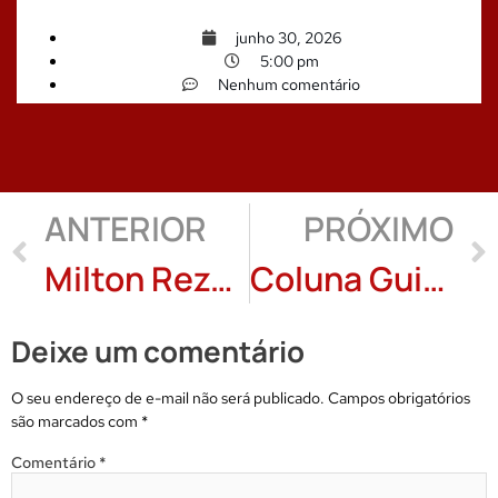
junho 30, 2026
5:00 pm
Nenhum comentário
ANTERIOR
PRÓXIMO
Milton Rezende: 1902 – DRUMMOND – 1987
Coluna Guido Viaro: A Laranja Verde/Capítulo 3
Deixe um comentário
O seu endereço de e-mail não será publicado.
Campos obrigatórios
são marcados com
*
Comentário
*