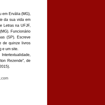
 em Ervália (MG),
te da sua vida em
de Letras na UFJF,
(MG). Funcionário
nas (SP). Escreve
 de quinze livros
 e um site.
ntertextualidade,
ilton Rezende”, de
2015).
t.com