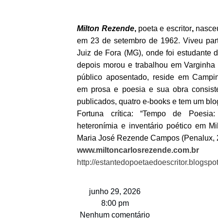
Milton Rezende
,
poeta e escritor
,
nasceu
em 23 de setembro de 1962. Viveu par
Juiz de Fora (MG), onde foi estudante 
depois morou e trabalhou em Varginha 
público aposentado, reside em Campi
em prosa e poesia e sua obra consiste
publicados, quatro e-books e tem um blog
Fortuna crítica: “Tempo de Poesia: I
heteronímia e inventário poético em M
Maria José Rezende Campos (Penalux, 
www.miltoncarlosrezende.com.br
http://estantedopoetaedoescritor.blogspo
junho 29, 2026
8:00 pm
Nenhum comentário