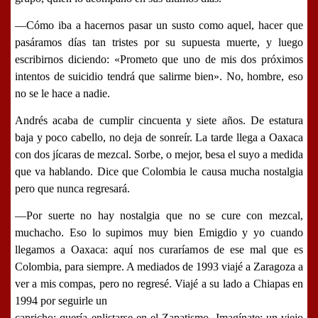
―Cómo iba a hacernos pasar un susto como aquel, hacer que
pasáramos días tan tristes por su supuesta muerte, y luego
escribirnos diciendo: «
Prometo que uno de mis dos próximos
intentos de suicidio tendrá que salirme bien
». No, hombre, eso
no se le hace a nadie.
Andrés acaba de cumplir cincuenta y siete años. De estatura
baja y poco cabello, no deja de sonreír. La tarde llega a
Oaxaca
con dos jícaras de mezcal. Sorbe, o mejor, besa el suyo a medida
que va hablando. Dice que Colombia le causa mucha nostalgia
pero que nunca regresará.
―
Por suerte no hay nostalgia que no se cure con mezcal
,
muchacho. Eso lo supimos muy bien Emigdio y yo cuando
llegamos a Oaxaca: aquí nos curaríamos de ese mal que es
Colombia, para siempre. A mediados de 1993 viajé a Zaragoza a
ver a mis compas, pero no regresé. Viajé a su lado a Chiapas en
1994 por seguirle un
capricho: quería enlistarse en el
Zapatismo
. Imagínate: un viejo