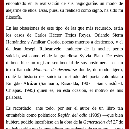
encontrado en la realización de sus hagiografías un modo de
alejarme de ellos.
Usar, pues, su realidad como signo, ha sido mi
filosofía
.
En las obsesiones de este tipo, de las que más recuerdo, están
los casos de
Carlos Héctor Trejos
Reyes
,
Orlando Sierra
Hernández
y
Amílcar Osorio
, poetas muertos a destiempo, y el
de
Jean Joseph Rabearivelo
, traductor de la noche, perito
suicida, así como el de la grandiosa
Sylvia Plath
. De estos
últimos hice un registro sentimental de sus postrimerías en un
texto llamado
Maneras de despedirse
donde, de modo ligero,
conté la historia del suicidio frustrado del poeta colombiano
Emigdio Alcázar
(Santuario, Risaralda, 1907 – San Cristóbal,
Chiapas, 1995) quien es, en esta ocasión, el motivo de mis
palabras.
Es recordado, ante todo, por ser el autor de un libro tan
entrañable como polémico:
Región del odio
(1939) ―que bien
hubiera podido inscribirse en la obra de la
Generación del 27
de
no haber sido por la montañosa procedencia de su autor― y por