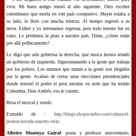
vivir. Mi buen amigo murió al año siguiente. Otro escritor
colombiano que moría en este país compasivo. Mayte estaba a
su lado, lo lloró con mucha tristeza. Al tiempo regresó a su
tierra. Esther y yo intentamos regresar, pero todo intento fue en
vano. Le perdimos la pista a nuestro país. Dime, ¿cómo están
por allá políticamente?
Le digo que aún gobierna la derecha, que nunca hemos tenido
un gobierno de izquierda.
Siguenmatando a la gente que trabaja
por los pobres
.
Los mismos que matan a la gente son elegidos
por la gente
. Acaban de cerrar unas elecciones presidenciales
donde retomó el poder el peor asesino en serie que ha tenido
Colombia. Don Andrés, eso le cuento.
Besa el mezcal y sonríe
.
Extraído de :
http://blogs.elespectador.com/cultura/el-
peaton/suicida-muerto-viejo
Albeiro Montoya Guiral
: poeta y profesor universitario.