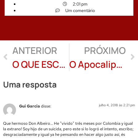
2:01 pm
Um comentário
ANTERIOR
PRÓXIMO
O QUE ESCREVO ATORMENTA O QUE SOU: Hélder Simbad
O Apocalipse: um poema inédito de Marcelo Ariel
Uma resposta
julho 4, 2018 às 2:21 pm
Gui Garcia
disse:
Que hermoso Don Albeiro… He "vivido" três meses por Colombia y igual
la extrano! Soy hijo de un suicida, pero este si lo logró el intento, escribo;
desgraciadamente y igual ya he pensando en hacer algo justo así, és