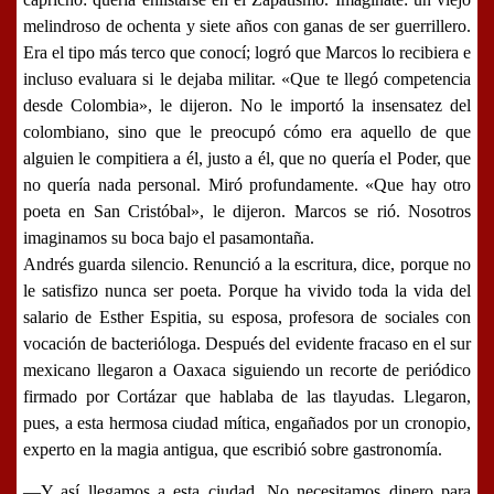
melindroso de ochenta y siete años con ganas de ser guerrillero.
Era el tipo más terco que conocí; logró que Marcos lo recibiera e
incluso evaluara si le dejaba militar. «
Que te llegó competencia
desde Colombia
», le dijeron. No le importó la insensatez del
colombiano, sino que le preocupó cómo era aquello de que
alguien le compitiera a él, justo a él, que no quería el Poder, que
no quería nada personal. Miró profundamente. «
Que hay otro
poeta en San Cristóbal
», le dijeron. Marcos se rió. Nosotros
imaginamos su boca bajo el pasamontaña.
Andrés guarda silencio. Renunció a la escritura, dice, porque no
le satisfizo nunca ser poeta. Porque ha vivido toda la vida del
salario de
Esther Espitia
, su esposa, profesora de sociales con
vocación de bacterióloga. Después del evidente fracaso en el sur
mexicano
llegaron a Oaxaca siguiendo un recorte de periódico
firmado por Cortázar que hablaba de las tlayudas
. Llegaron,
pues, a esta hermosa ciudad mítica, engañados por un cronopio,
experto en la magia antigua, que escribió sobre gastronomía.
―Y así llegamos a esta ciudad. No necesitamos dinero para