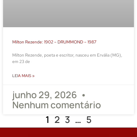
Milton Rezende: 1902 – DRUMMOND – 1987
Milton Rezende, poeta e escritor, nasceu em Ervália (MG),
em 23 de
LEIA MAIS »
junho 29, 2026
Nenhum comentário
1
2
3
…
5