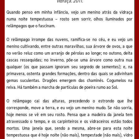
vidraça
. 2011.
Quando penso em minha infância, vejo um menino atrás da vidraça
numa noite tempestuosa – rosto sem sorrir, olhos iluminados por
relâmpagos que o fascinam.
O relâmpago irrompe das nuvens, ramifica-se no céu, e eu vejo um
menino cultivando, entre outras maravilhas, sua árvore de ovos, a que
no verão reluz como um arranjo de pérolas ao longe; no outono, deita
cascas ressequidas; no inverno, põe-se uma árvore como outra nua
qualquer (os que passam ignoram seu segredo de sementes); e, na
primavera, ostenta grandes formações, dentro das quais se adivinham
gemas suculentas. Dragões emergem das chaminés. Cogumelos na
relva. Há também a marcha de partículas de poeira rumo ao Sol.
O relâmpago cai das alturas, precedendo o estrondo que lhe
corresponde, move a terra, e eu vejo um menino mudo. Se não sorria,
hoje menos se vê em seu rosto. Pensa que a madeira da janela tem
atravessado o tempo, e os carpinteiros e os vidraceiros estão todos
mortos. Uma janela que, sendo a mesma, abre-se para esta noite
tempestuosa que é hoje noite (não mais), tempestade (não mais), vidro