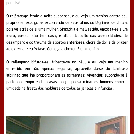
por si só.
O relâmpago fende a noite suspensa, e eu vejo um menino contra seu
próprio reflexo, gotas escorrendo de seus olhos ou lágrimas de chuva,
pois vê atrás de si uma mulher. Simplória e malvestida, encosta-se a um
muro, porque não tem casa, e ali, a despeito das adversidades, do
desamparo e do trauma de abortos anteriores, chora de dor e de prazer
ao externar seu êxtase. Começa a chover. É um menino.
O relâmpago bifurca-se, triparte-se no céu, e eu vejo um menino
entretido em não apenas registrar, aproveitando-se do luminoso
labirinto que lhe proporcionam as tormentas: vivenciar, supondo-se à
parte do tempo e das casas, o que possa minar os homens como a
umidade na fresta das molduras de todas as janelas e infâncias.