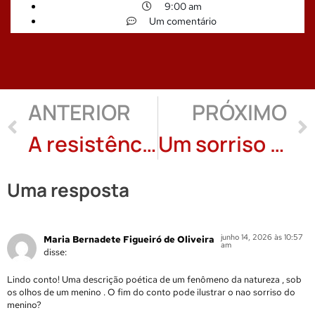
9:00 am
Um comentário
ANTERIOR
PRÓXIMO
A resistência ao caos na poesia de Adriano Wintter: Susanna Busato
Um sorriso : Milton Rezende
Uma resposta
junho 14, 2026 às 10:57
Maria Bernadete Figueiró de Oliveira
am
disse:
Lindo conto! Uma descrição poética de um fenômeno da natureza , sob
os olhos de um menino . O fim do conto pode ilustrar o nao sorriso do
menino?