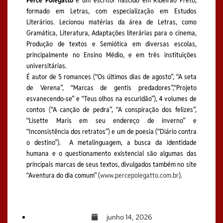
Perce Polegatto
é um escritor nascido em Ribeirão Preto,
formado em Letras, com especialização em Estudos
Literários. Lecionou matérias da área de Letras, como
Gramática, Literatura, Adaptações literárias para o cinema,
Produção de textos e Semiótica em diversas escolas,
principalmente no Ensino Médio, e em três instituições
universitárias.
É autor de 5 romances (“Os últimos dias de agosto”, “A seta
de Verena”, “Marcas de gentis predadores”,“Projeto
esvanecendo-se” e “Teus olhos na escuridão”), 4 volumes de
contos (“A canção de pedra”, “A conspiração dos felizes”,
“Lisette Maris em seu endereço de inverno” e
“Inconsistência dos retratos”) e um de poesia (“Diário contra
o destino”). A metalinguagem, a busca da identidade
humana e o questionamento existencial são algumas das
principais marcas de seus textos, divulgados também no site
“Aventura do dia comum” (
www.percepolegatto.com.br
).
junho 14, 2026